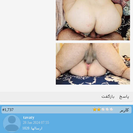
پاسخ
بازگفت
#1,737
کاربر
tavaty
28 Jan 2024 07:55
ارسالها: 1828