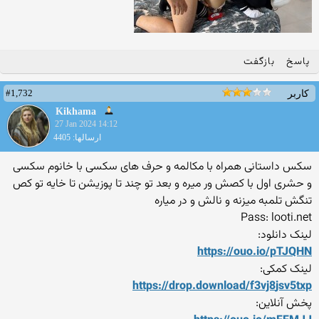
پاسخ
بازگفت
#1,732
کاربر
Kikhama
27 Jan 2024 14:12
ارسالها: 4405
سکس داستانی همراه با مکالمه و حرف های سکسی با خانوم سکسی
و حشری اول با کصش ور میره و بعد تو چند تا پوزیشن تا خایه تو کص
تنگش تلمبه میزنه و نالش و در میاره
Pass: looti.net
لینک دانلود:
https://ouo.io/pTJQHN
لینک کمکی:
https://drop.download/f3vj8
jsv5txp
پخش آنلاین: