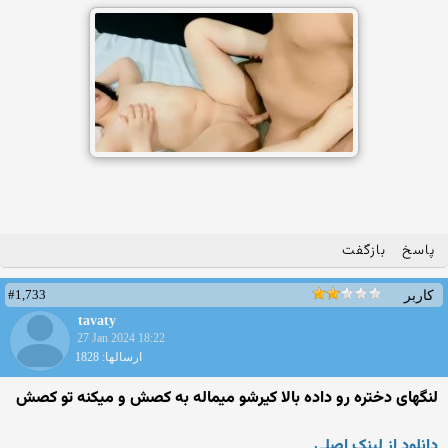
پاسخ
بازگفت
#1,733
کاربر
tavaty
27 Jan 2024 18:22
ارسالها: 1828
لنگهای دختره رو داده بالا کیرشو میماله به کصش و میکنه تو کصش
دانلود از لینک اصلی