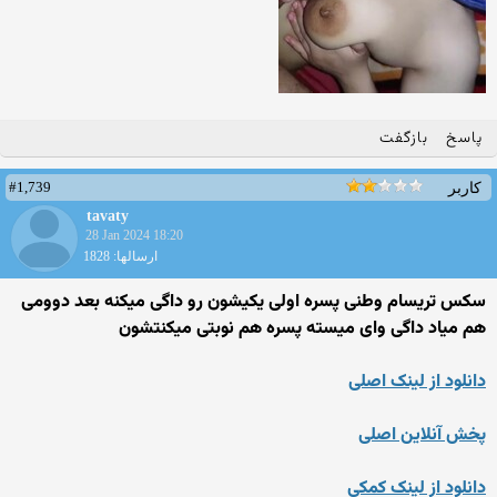
پاسخ
بازگفت
#1,739
کاربر
tavaty
28 Jan 2024 18:20
ارسالها: 1828
سکس تریسام وطنی پسره اولی یکیشون رو داگی میکنه بعد دوومی
هم میاد داگی وای میسته پسره هم نوبتی میکنتشون
دانلود از لینک اصلی
پخش آنلاین اصلی
دانلود از لینک کمکی