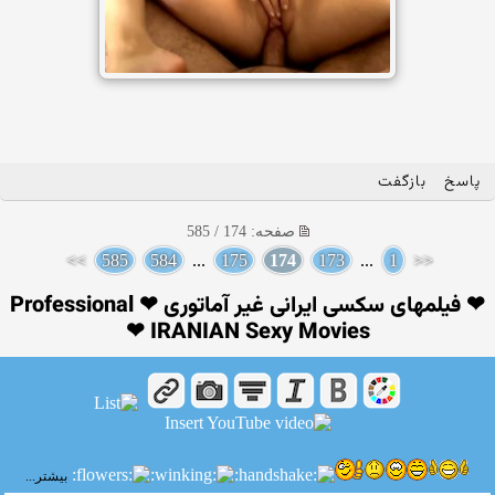
پاسخ
بازگفت
صفحه: 174 / 585
>>
585
584
...
175
174
173
...
1
<<
❤ فیلمهای سکسی ایرانی غیر آماتوری ❤ Professional
IRANIAN Sexy Movies ❤
بیشتر...