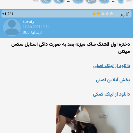
>>
585
584
...
175
174
173
...
1
<<
#1,731
کاربر
tavaty
27 Jan 2024 10:41
ارسالها: 1828
دختره اول قشنگ ساک میزنه بعد به صورت داگی استایل سکس
میکنن
دانلود از لینک اصلی
پخش آنلاین اصلی
دانلود از لینک کمکی