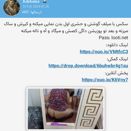
Kikhama
16 Feb 2024 02:28
ارسالها: 4405
سکس با میلف گوشتی و حشری اول بدن نمایی میکنه و کیرش و ساک
میزنه و بعد تو پوزیشن داگی کصش و میگاد و آه و ناله میکنه
Pass: looti.net
لینک دانلود:
https://ouo.io/VMtfcC3
لینک کمکی:
https://drop.download/6buhw
br4g1su
پخش آنلاین:
https://ouo.io/K6Vny7