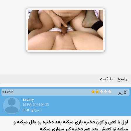
پاسخ
بازگفت
#1,896
کاربر
tavaty
16 Feb 2024 09:35
ارسالها: 1828
اول با کص و کون دختره بازی میکنه بعد دختره رو بغل میکنه و
میکنه تو کصش بعد هم دختره کیر سواری میکنه