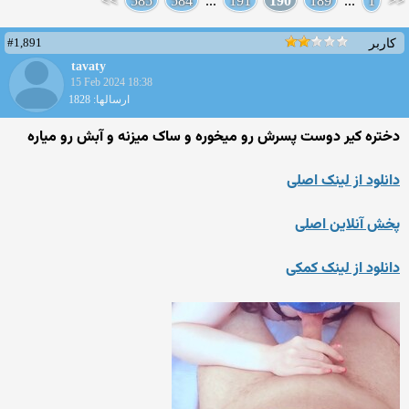
>>
585
584
...
191
190
189
...
1
<<
#1,891
کاربر
tavaty
15 Feb 2024 18:38
ارسالها: 1828
دختره کیر دوست پسرش رو میخوره و ساک میزنه و آبش رو میاره
دانلود از لینک اصلی
پخش آنلاین اصلی
دانلود از لینک کمکی