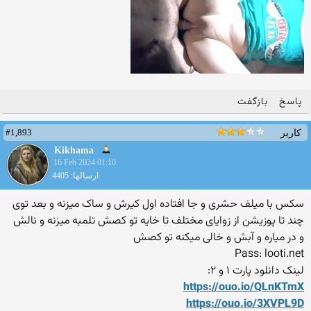
پاسخ
بازگفت
#1,893
کاربر
Kikhama
16 Feb 2024 01:10
ارسالها: 4405
سکس با میلف حشری و جا افتاده اول کیرش و ساک میزنه و بعد توی
چند تا پوزیشن از زوایای مختلف تا خایه تو کصش تلمبه میزنه و نالش
و در میاره و آبش و خالی میکنه تو کصش
Pass: looti.net
لینک دانلود پارت ۱ و ۲:
https://ouo.io/QLnKTmX
https://ouo.io/3XVPL9D