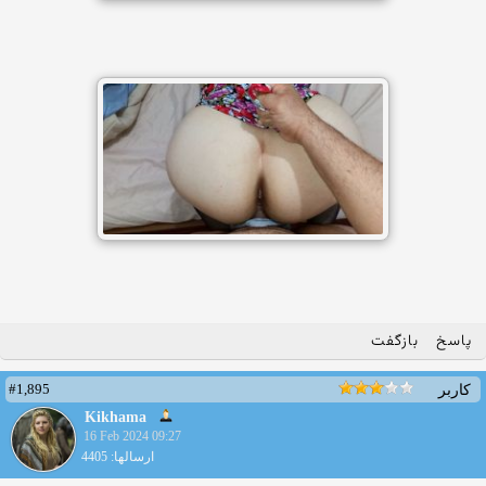
پاسخ
بازگفت
#1,895
کاربر
Kikhama
16 Feb 2024 09:27
ارسالها: 4405