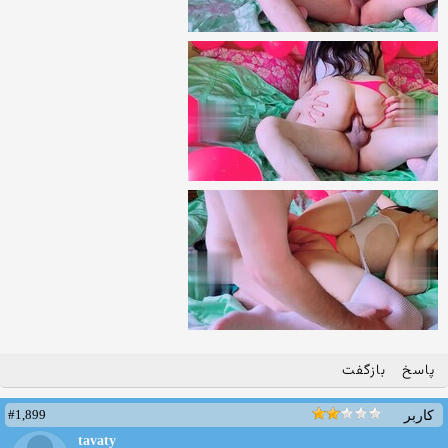
پاسخ
بازگفت
#1,899
کاربر
tavaty