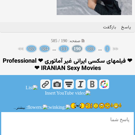
پاسخ
بازگفت
صفحه: 190 / 585
>>
585
584
...
191
190
189
...
1
<<
❤ فیلمهای سکسی ایرانی غیر آماتوری ❤ Professional
IRANIAN Sexy Movies ❤
بیشتر...