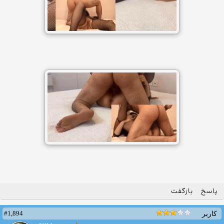
پاسخ
بازگفت
#1,894
کاربر