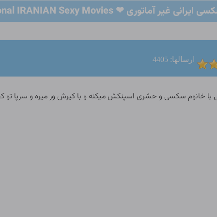
یر آماتوری ❤ Professional IRANIAN Sexy Movies ❤
ارسالها: 4405
 خانوم سکسی و حشری اسپنکش میکنه و با کیرش ور میره و سرپا تو کصش 