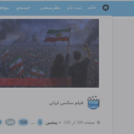
خانه
ثبت نام
نظرسنجی
جستجو
موقع
فیلم سکسی ایرانی
:
« پیشین
1
...
508
509
0
صفحه 509 از 585