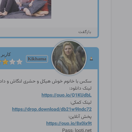
بازگفت
کاربر
Kikhama
سکس با خانوم خوش هیکل و حشری لنگاش و داده با
لینک دانلود:
https://ouo.io/Q1KUdbL
لینک کمکی:
https://drop.download/db21w
9lndc72
پخش آنلاین:
https://ouo.io/8x0ix9t
Pass: looti.net