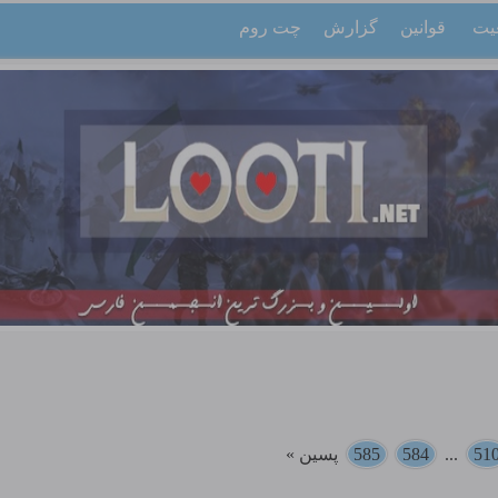
یت
قوانین
گزارش
چت روم
51
...
584
585
پسین »