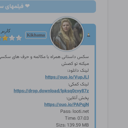
❤ فیلمهای سکسی ایرانی غ
کاربر
Kikhama
سکس داستانی همراه با مکالمه و حرف های سکسی با
میکنه تو کصش
لینک دانلود:
https://ouo.io/VupJLl
لینک کمکی:
https://drop.download/lpksq
0cvy87z
پخش آنلاین:
https://ouo.io/PAPqjN
Pass: looti.net
Time: 07:03
Sizs: 139.59 MB