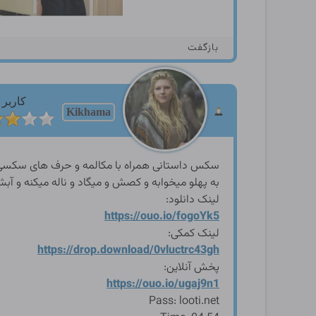
بازگفت
کاربر
Kikhama
سکس داستانی همراه با مکالمه و حرف های سکسی با
به پهلو میخوابه و کصش و میگاد و ناله میکنه و آ
لینک دانلود:
https://ouo.io/fogoYk5
لینک کمکی:
https://drop.download/0vluc
trc43gh
پخش آنلاین:
https://ouo.io/ugaj9n1
Pass: looti.net