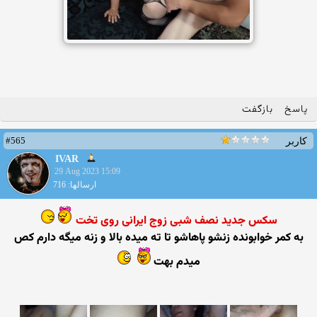
پاسخ
بازگفت
#565
کاربر
IVAR
29 Aug 2023 15:09
ارسالها: 716
سکس جدید نصف شبی زوج ایرانی روی تخت
به کمر خوابونده زنشو پاهاشو تا ته میده بالا و زنه میگه دارم کص
میدم بهت