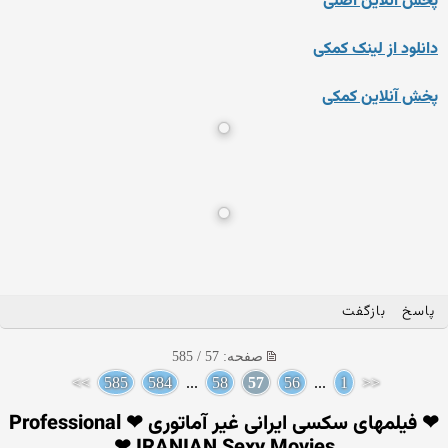
پخش آنلاین اصلی
دانلود از لینک کمکی
پخش آنلاین کمکی
پاسخ
بازگفت
صفحه: 57 / 585
>>
585
584
...
58
57
56
...
1
<<
❤ فیلمهای سکسی ایرانی غیر آماتوری ❤ Professional