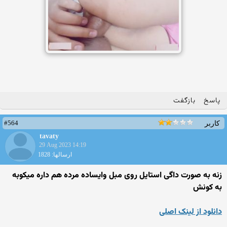
پاسخ
بازگفت
#564
کاربر
tavaty
29 Aug 2023 14:19
ارسالها: 1828
زنه به صورت داگی استایل روی مبل وایساده مرده هم داره میکوبه
به کونش
دانلود از لینک اصلی