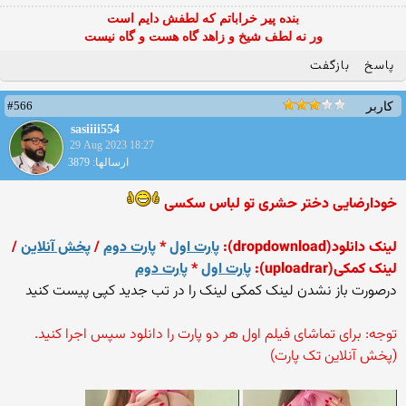
بنده پیر خراباتم که لطفش دایم است
ور نه لطف شیخ و زاهد گاه هست و گاه نیست
پاسخ
بازگفت
#566
کاربر
sasiiii554
29 Aug 2023 18:27
ارسالها: 3879
خودارضایی دختر حشری تو لباس سکسی
لینک دانلود(dropdownload):
پارت اول
*
پارت دوم
/
پخش آنلاین
/
لینک کمکی(uploadrar):
پارت اول
*
پارت دوم
درصورت باز نشدن لینک کمکی لینک را در تب جدید کپی پیست کنید
توجه: برای تماشای فیلم اول هر دو پارت را دانلود سپس اجرا کنید.
(پخش آنلاین تک پارت)