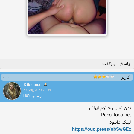
پاسخ
بازگفت
#569
کاربر
Kikhama
29 Aug 2023 20:39
ارسالها: 4405
بدن نمایی خانوم ایرانی
Pass: looti.net
لینک دانلود:
https://ouo.press/obSwGEz