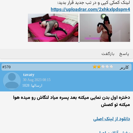
لینک کمکی کپی و در تب جدید قرار بدید:
https://uploadrar.com/2xhkx
lpdspm4
پاسخ
بازگفت
#570
کاربر
tavaty
30 Aug 2023 08:15
ارسالها: 1828
دختره اول بدن نمایی میکنه بعد پسره میاد لنگاش رو میده هوا
میکنه تو کصش
دانلود از لینک اصلی