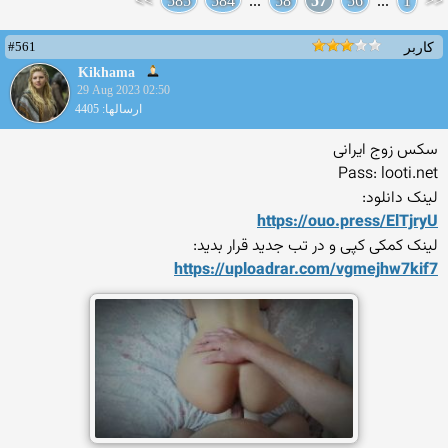
>>
585
584
...
58
57
56
...
1
<<
#561
کاربر
Kikhama
29 Aug 2023 02:50
ارسالها: 4405
سکس زوج ایرانی
Pass: looti.net
لینک دانلود:
https://ouo.press/ElTjryU
لینک کمکی کپی و در تب جدید قرار بدید:
https://uploadrar.com/vgmej
hw7kif7