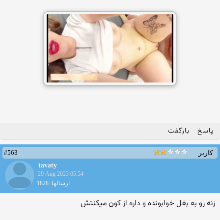
پاسخ
بازگفت
#563
کاربر
tavaty
29 Aug 2023 05:54
ارسالها: 1828
زنه رو به بغل خوابونده و داره از کون میکنتش