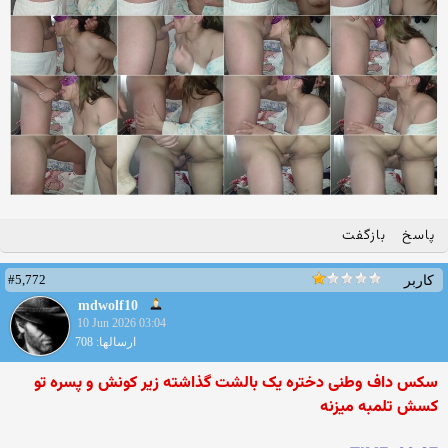
پاسخ
بازگفت
#5,772
کاربر
mdwolf10
10 Jun 2026 03:04
ارسالها: 708
سکس داف وطنی دختره یک بالشت گذاشته زیر کونش و پسره تو
کسش تلمبه میزنه