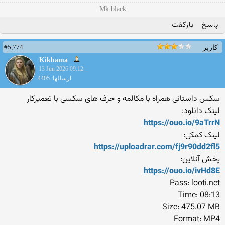
Mk black
پاسخ
بازگفت
#5,774
کاربر
Kikhama
13 Jun 2026 09:12
ارسالها: 4405
سکس داستانی همراه با مکالمه و حرف های سکسی با تعمیرکار
لینک دانلود:
https://ouo.io/9aTrrN
لینک کمکی:
https://uploadrar.com/fj9r9
0dd2fl5
پخش آنلاین:
https://ouo.io/ivHd8E
Pass: looti.net
Time: 08:13
Size: 475.07 MB
Format: MP4