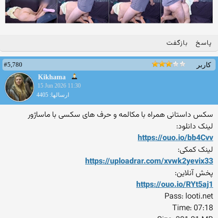
پاسخ
بازگفت
#5,780
کاربر
Kikhama
15 Jun 2026 11:30
ارسالها: 4405
سکس داستانی همراه با مکالمه و حرف های سکسی با ماساژور
لینک دانلود:
https://ouo.io/bb4Cvv
لینک کمکی:
https://uploadrar.com/xvwk2
yevix33
پخش آنلاین:
https://ouo.io/RYt5aj1
Pass: looti.net
Time: 07:18