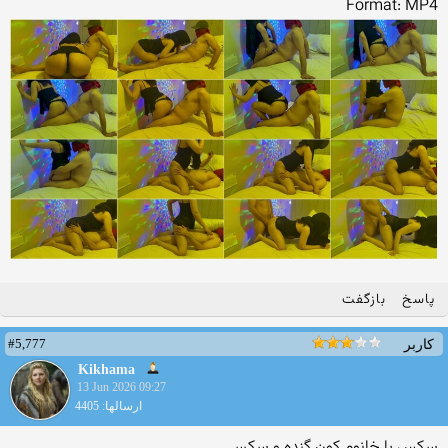
Format: MP4
پاسخ
بازگفت
#5,777
کاربر
Kikhama
13 Jun 2026 09:27
ارسالها: 4405
سکس با خانوم کون گنده و سکسی