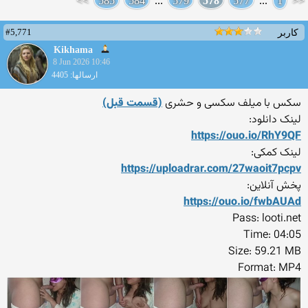
>>
585
584
...
579
578
577
...
1
<<
#5,771
کاربر
Kikhama
8 Jun 2026 10:46
ارسالها: 4405
سکس با میلف سکسی و حشری
(قسمت قبل)
لینک دانلود:
https://ouo.io/RhY9QF
لینک کمکی:
https://uploadrar.com/27wao
it7pcpv
پخش آنلاین:
https://ouo.io/fwbAUAd
Pass: looti.net
Time: 04:05
Size: 59.21 MB
Format: MP4