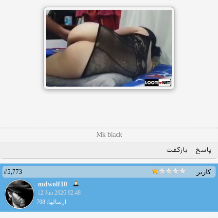
Mk black
پاسخ
بازگفت
#5,773
کاربر
mdwolf10
12 Jun 2026 02:48
ارسالها: 708