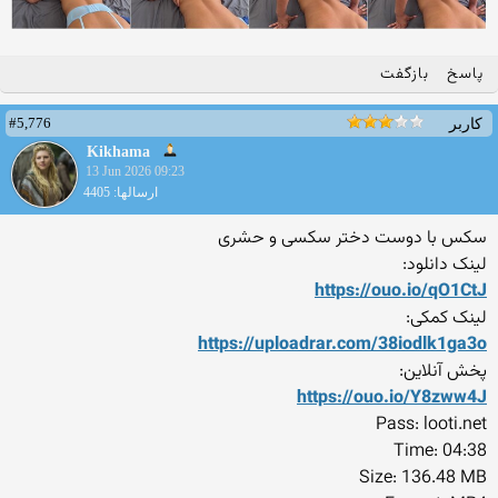
پاسخ
بازگفت
#5,776
کاربر
Kikhama
13 Jun 2026 09:23
ارسالها: 4405
سکس با دوست دختر سکسی و حشری
لینک دانلود:
https://ouo.io/qO1CtJ
لینک کمکی:
https://uploadrar.com/38iod
lk1ga3o
پخش آنلاین:
https://ouo.io/Y8zww4J
Pass: looti.net
Time: 04:38
Size: 136.48 MB