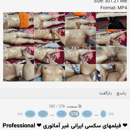
Size: 301.21 MB
Format: MP4
پاسخ
بازگفت
صفحه: 578 / 585
>>
585
584
...
579
578
577
...
1
<<
❤ فیلمهای سکسی ایرانی غیر آماتوری ❤ Professional