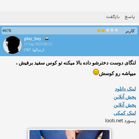
پاسخ
بازگفت
#678
کاربر
play_boy
15 Sep 2023 00:13
ارسالها: 1767
لنگای دوست دخترشو داده بالا میکنه تو کوس سفید برفیش ،
میپاشه رو کوسش
لینک دانلود
پخش آنلاین
پخش آنلاین
لینک کمکی
پسورد looti.net