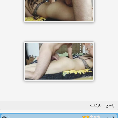
پاسخ
بازگفت
#675
کاربر