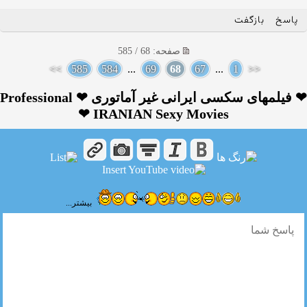
پاسخ
بازگفت
صفحه: 68 / 585
>>
585
584
...
69
68
67
...
1
<<
❤ فیلمهای سکسی ایرانی غیر آماتوری ❤ Professional
IRANIAN Sexy Movies ❤
بیشتر...