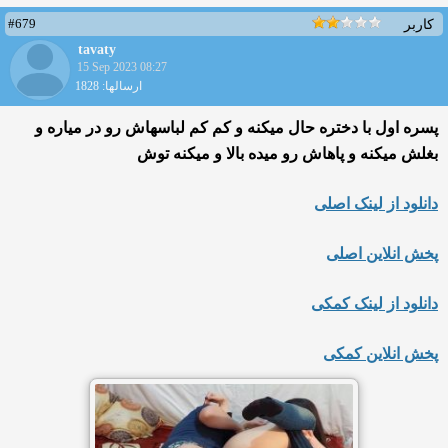
#679
کاربر
tavaty
15 Sep 2023 08:27
ارسالها: 1828
پسره اول با دختره حال میکنه و کم کم لباسهاش رو در میاره و
بغلش میکنه و پاهاش رو میده بالا و میکنه توش
دانلود از لینک اصلی
پخش انلاین اصلی
دانلود از لینک کمکی
پخش انلاین کمکی