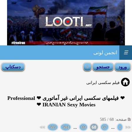
☰
انجمن لوتی
فیلم سکسی ایرانی
❤ فیلمهای سکسی ایرانی غیر آماتوری ❤ Professional
IRANIAN Sexy Movies ❤
صفحه: 68 / 585
>>
585
584
...
69
68
67
...
1
<<