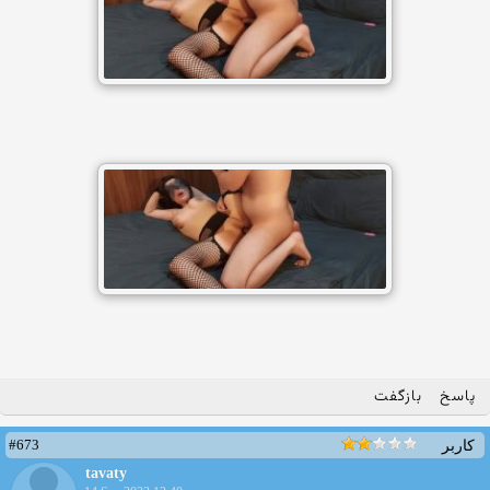
پاسخ
بازگفت
#673
کاربر
tavaty