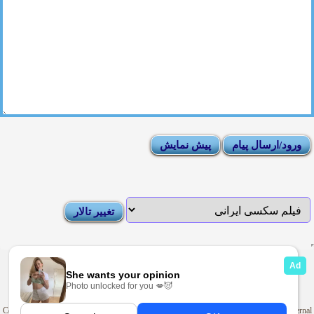
|
Moderator List
|
FAQ
|
How To
|
Rules
|
News
|
DMCA/Report Abuse (گزارش)
Sexy Pictures Archive
|
Adult Forums
|
Advertise on Looti
Copyright © 2009-2025
Looti.net
. Looti Forums is not responsible for the content of external