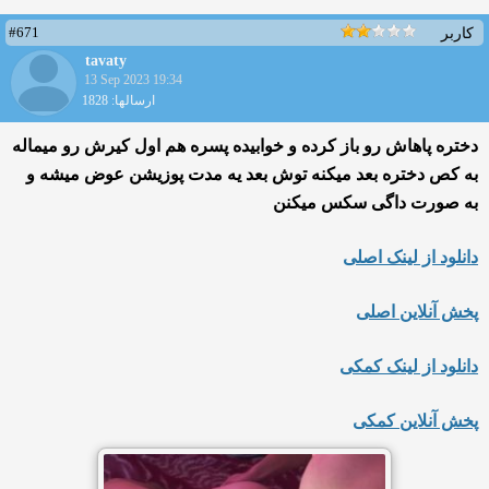
#671
کاربر
tavaty
13 Sep 2023 19:34
ارسالها: 1828
دختره پاهاش رو باز کرده و خوابیده پسره هم اول کیرش رو میماله
به کص دختره بعد میکنه توش بعد یه مدت پوزیشن عوض میشه و
به صورت داگی سکس میکنن
دانلود از لینک اصلی
پخش آنلاین اصلی
دانلود از لینک کمکی
پخش آنلاین کمکی