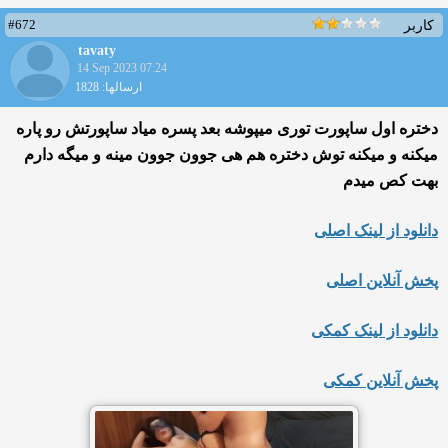
#672
کاربر
tavaty
14 Sep 2023 07:24
ارسالها: 1828
دختره اول ساپورت توری میپوشه بعد پسره میاد ساپورتش رو پاره
میکنه و میکنه توش دختره هم هی جوون جوون مینه و میگه دارم
بهت کص میدم
دانلود از لینک اصلی
پخش آنلاین اصلی
دانلود از لینک کمکی
پخش آنلاین کمکی