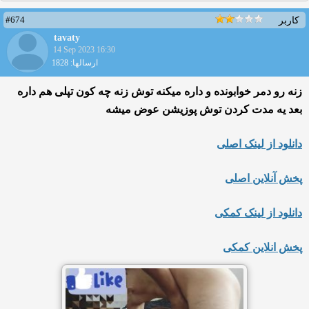
#674
کاربر
tavaty
14 Sep 2023 16:30
ارسالها: 1828
زنه رو دمر خوابونده و داره میکنه توش زنه چه کون تپلی هم داره
بعد یه مدت کردن توش پوزیشن عوض میشه
دانلود از لینک اصلی
پخش آنلاین اصلی
دانلود از لینک کمکی
پخش انلاین کمکی