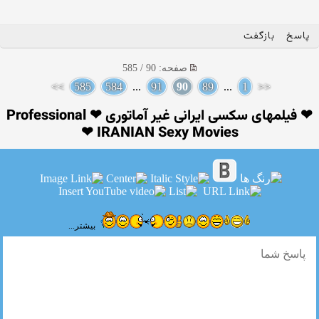
پاسخ
بازگفت
صفحه: 90 / 585
>>
585
584
...
91
90
89
...
1
<<
❤ فیلمهای سکسی ایرانی غیر آماتوری ❤ Professional
IRANIAN Sexy Movies ❤
بیشتر...