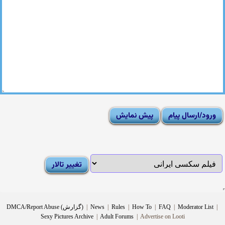
|
Moderator List
|
FAQ
|
How To
|
Rules
|
News
|
DMCA/Report Abuse (گزارش)
Sexy Pictures Archive
|
Adult Forums
|
Advertise on Looti