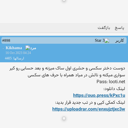
پاسخ
بازگفت
#898
کاربر
Kikhama
16 Oct 2023 04:24
ارسالها: 4405
دوست دختر سکسی و حشری اول ساک میزنه و بعد حسابی رو کیر
سواری میکنه و نالش در میاد همراه با حرف های سکسی
Pass: looti.net
لینک دانلود:
https://ouo.press/kPxc1u
لینک کمکی کپی و در تب جدید قرار بدید:
https://uploadrar.com/enxuj
ztjxc3w