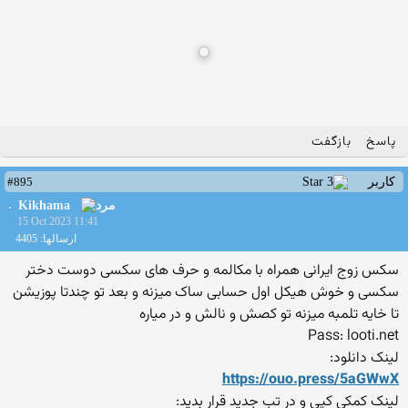
پاسخ
بازگفت
#895
کاربر
Kikhama
15 Oct 2023 11:41
ارسالها: 4405
سکس زوج ایرانی همراه با مکالمه و حرف های سکسی دوست دختر
سکسی و خوش هیکل اول حسابی ساک میزنه و بعد تو چندتا پوزیشن
تا خایه تلمبه میزنه تو کصش و نالش و در میاره
Pass: looti.net
لینک دانلود:
https://ouo.press/5aGWwX
لینک کمکی کپی و در تب جدید قرار بدید: