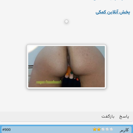
پخش آنلاین کمکی
پاسخ
بازگفت
#900
کاربر