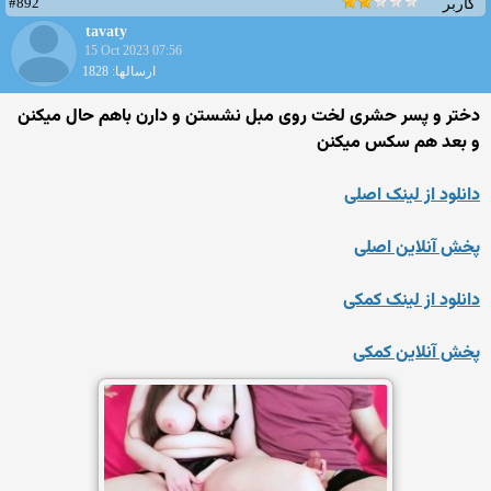
#892
کاربر
tavaty
15 Oct 2023 07:56
ارسالها: 1828
دختر و پسر حشری لخت روی مبل نشستن و دارن باهم حال میکنن
و بعد هم سکس میکنن
دانلود از لینک اصلی
پخش آنلاین اصلی
دانلود از لینک کمکی
پخش آنلاین کمکی