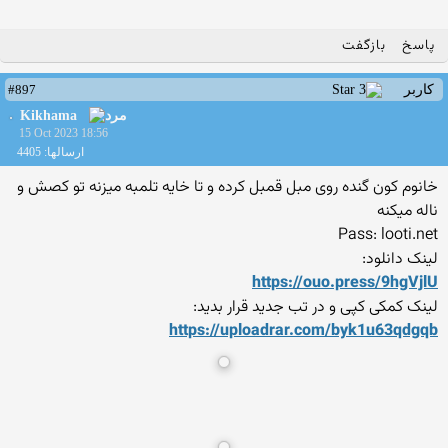
پاسخ
بازگفت
#897
کاربر
Kikhama
15 Oct 2023 18:56
ارسالها: 4405
خانوم کون گنده روی مبل قمبل کرده و تا خایه تلمبه میزنه تو کصش و
ناله میکنه
Pass: looti.net
لینک دانلود:
https://ouo.press/9hgVjlU
لینک کمکی کپی و در تب جدید قرار بدید:
https://uploadrar.com/byk1u
63qdgqb