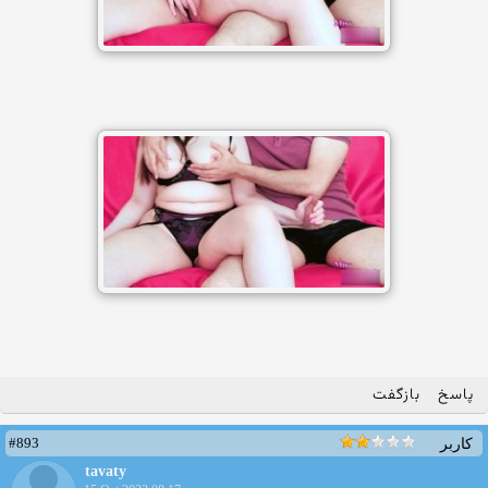
پاسخ
بازگفت
#893
کاربر
tavaty