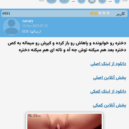
>>
585
584
...
91
90
89
...
1
<<
#891
کاربر
tavaty
15 Oct 2023 07:12
ارسالها: 1828
دختره رو خوابونده و پاهاش رو باز کرده و کیرش رو میماله به کص
دختره بعد هم میکنه توش جه آه و ناله ای هم میکنه دختره
دانلود از لینک اصلی
پخش آنلاین اصلی
دانلود از لینک کمکی
پخش آنلاین کمکی