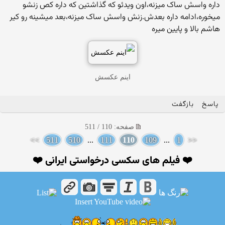
داره واسش ساک میزنه،اون ویدئو که گذاشتین که داره کص زنشو
میخوره،ادامه داره بعدش.زنش واسش ساک میزنه،بعد میشینه رو کیر
هاشم بالا و پایین میره
اینم عکسش
پاسخ
بازگفت
صفحه: 110 / 511
>>
511
510
...
111
110
109
...
1
<<
❤️ فیلم های سکسی درخواستی ایرانی ❤️