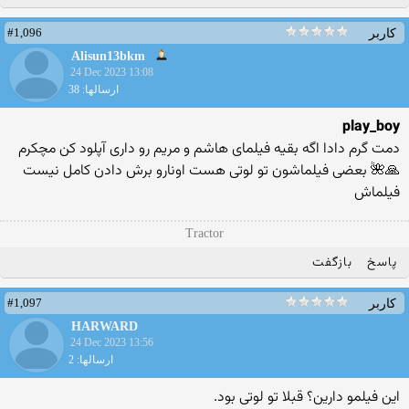
#1,096
کاربر
Alisun13bkm
24 Dec 2023 13:08
ارسالها: 38
play_boy
دمت گرم دادا اگه بقیه فیلمای هاشم و مریم رو داری آپلود کن مچکرم
🙏🌺 بعضی فیلماشون تو لوتی هست اونارو برش دادن کامل نیست
فیلماش
Tractor
پاسخ
بازگفت
#1,097
کاربر
HARWARD
24 Dec 2023 13:56
ارسالها: 2
این فیلمو دارین؟ قبلا تو لوتی بود.