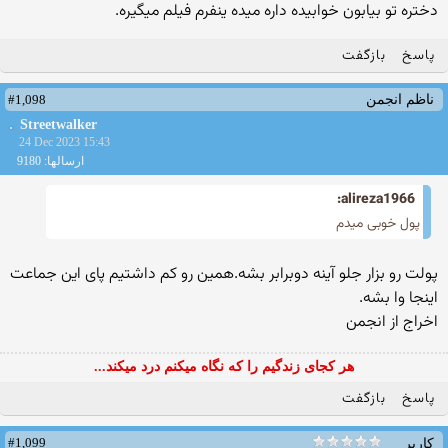
دختره تو بیابون خوابیده داره میده ینفرم فیلم میگیره.
پاسخ
بازگفت
#1,098
ناظم انجمن
Streetwalker
24 Dec 2023 15:43
ارسالها: 9180
alireza1966:
پول‌ خوبی میدم
پولت رو بزار جلو آینه دوبرابر بشه.همین رو کم داشتیم پای این جماعت
اینجا وا بشه.
اخراج از انجمن
هر کجای زندگیم را که نگاه میکنم درد میکند...
پاسخ
بازگفت
#1,099
کاربر