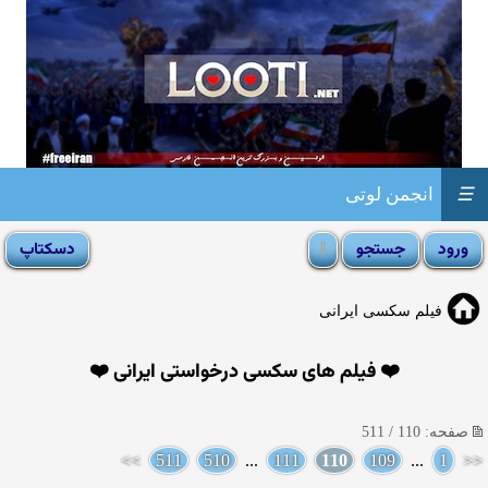
☰
انجمن لوتی
فیلم سکسی ایرانی
❤️ فیلم های سکسی درخواستی ایرانی ❤️
صفحه: 110 / 511
>>
511
510
...
111
110
109
...
1
<<