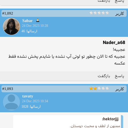
پاسخ
بازگفت
#1,092
کاربر
Sabar
24 Dec 2023 10:28
ارسالها: 46
Nader_a68
عجیبه!
عجیبه که تا الان چطور تو لوتی آپ نشده یا شایدم پخش نشده فقط
عکسه
پاسخ
بازگفت
#1,093
کاربر
tavaty
24 Dec 2023 10:34
ارسالها: 1828
hektorjjj:
ممنون از لطف و محبت دوستان.