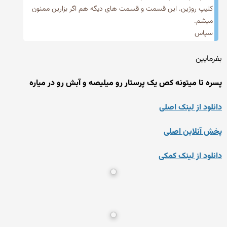
کلیپ روژین. این قسمت و قسمت های دیگه هم اگر بزارین ممنون
میشم.
سپاس
بفرمایین
پسره تا میتونه کص یک پرستار رو میلیصه و آبش رو در میاره
دانلود از لینک اصلی
پخش آنلاین اصلی
دانلود از لینک کمکی