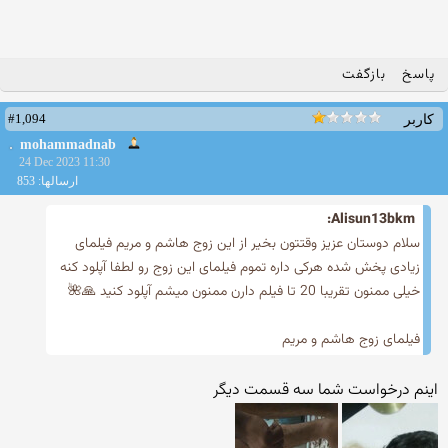
پاسخ
بازگفت
#1,094
کاربر
mohammadnab
24 Dec 2023 11:30
ارسالها: 853
Alisun13bkm:
سلام دوستان عزیز وقتتون بخیر از این زوج هاشم و مریم فیلمای
زیادی پخش شده هرکی داره تموم فیلمای این زوج رو لطفا آپلود کنه
خیلی ممنون تقریبا 20 تا فیلم دارن ممنون میشم آپلود کنید 🙏🌺
فیلمای زوج هاشم و مریم
اینم درخواست شما سه قسمت دیگر