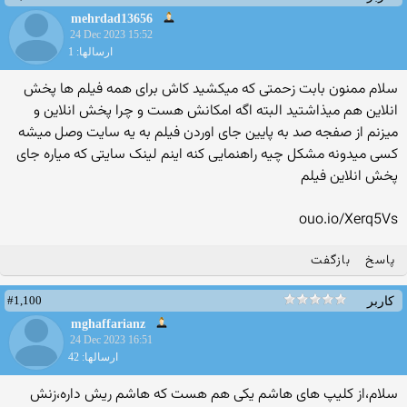
mehrdad13656
24 Dec 2023 15:52
ارسالها: 1
سلام ممنون بابت زحمتی که میکشید کاش برای همه فیلم ها پخش
انلاین هم میذاشتید البته اگه امکانش هست و چرا پخش انلاین و
میزنم از صفجه صد به پایین جای اوردن فیلم به یه سایت وصل میشه
کسی میدونه مشکل چیه راهنمایی کنه اینم لینک سایتی که میاره جای
پخش انلاین فیلم
ouo.io/Xerq5Vs
پاسخ
بازگفت
#1,100
کاربر
mghaffarianz
24 Dec 2023 16:51
ارسالها: 42
سلام،از کلیپ های هاشم یکی هم هست که هاشم ریش داره،زنش