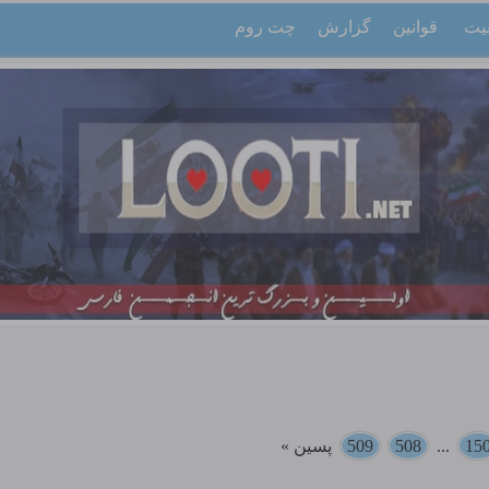
یت
قوانین
گزارش
چت روم
15
...
508
509
پسین »