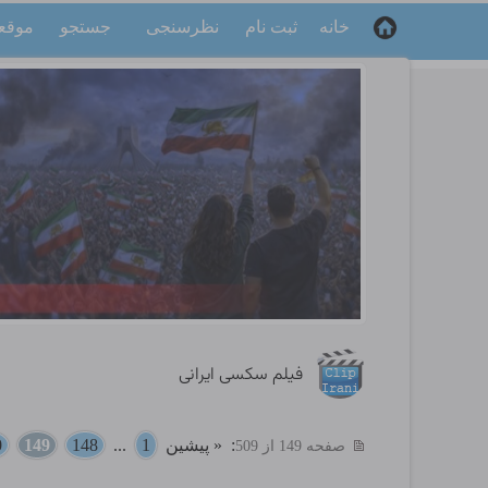
خانه
ثبت نام
نظرسنجی
جستجو
موقع
فیلم سکسی ایرانی
:
« پیشین
1
...
148
149
0
صفحه 149 از 509