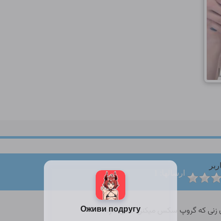
ربر
ارسالها: 1
ون زنی که گروپ سکس میکنن کسی داره