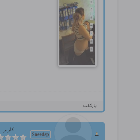
بازگفت
کاربر
Saeedsp