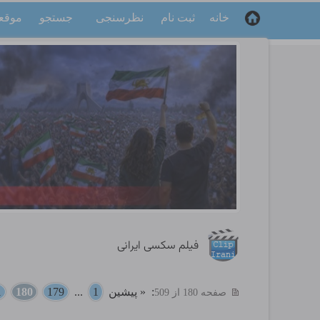
خانه
ثبت نام
نظرسنجی
جستجو
موقع
فیلم سکسی ایرانی
:
« پیشین
1
...
179
180
1
صفحه 180 از 509