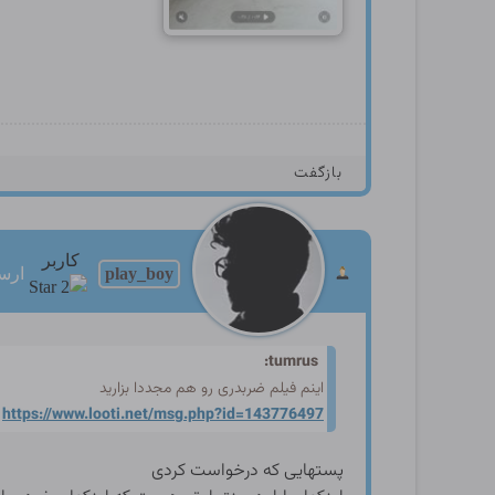
بازگفت
کاربر
play_boy
ارساله
tumrus:
اینم فیلم ضربدری رو هم مجددا بزارید
https://www.looti.net/msg.p
hp?id=143776497
پستهایی که درخواست کردی