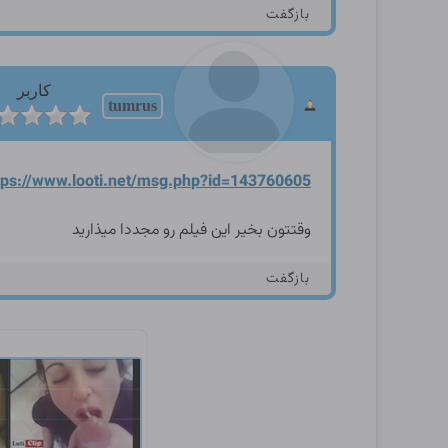
بازگفت
کاربر
tumrus
tps://www.looti.net/msg.ph
p?id=143760605
وقتتون بخیر این فیلم رو مجددا میذارید
بازگفت