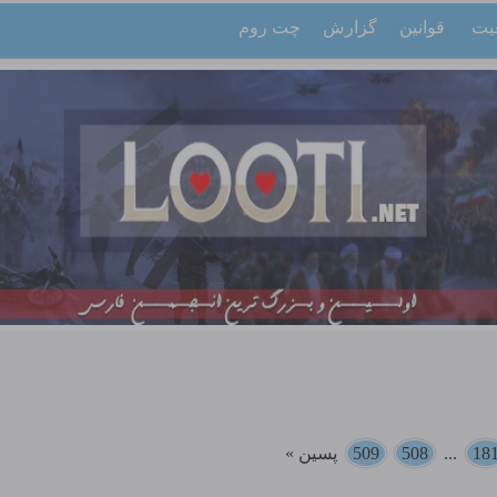
یت
قوانین
گزارش
چت روم
18
...
508
509
پسین »