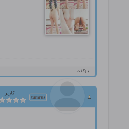
بازگفت
کاربر
tumrus