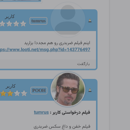
کاربر
tumrus
اینم فیلم ضربدری رو هم مجددا بزارید
tps://www.looti.net/msg.p
hp?id=143776497
بازگفت
کاربر
POOH
فیلم درخواستی کاربر :
tumrus
فیلم خفن و داغ سکس ضربدری