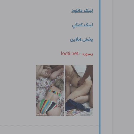
لينک دانلود
لينک کمکي
پخش آنلاين
پسورد : looti.net