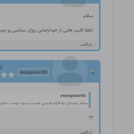
سلام
لطفا کلیپ هایی از خودارضایی روژان سکسی رو دوباره
بازگفت
کا
mongolanribi
mongolanribi:
سلام دوستان یه فیلم قدیمی هست پسره دوست دختر چاد
??
بازگفت