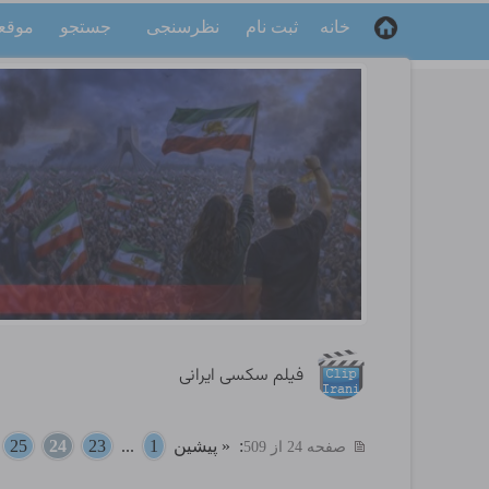
خانه
ثبت نام
نظرسنجی
جستجو
موقع
فیلم سکسی ایرانی
:
« پیشین
1
...
23
24
25
.
صفحه 24 از 509