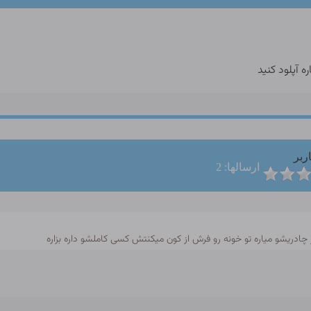
 آپلود کنید
ربر
ارسالها: 2
ریشو میاره تو خونه رو فرش از کون میکنتش کسی کاملشو داره بزاره