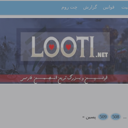
یت
قوانین
گزارش
چت روم
..
508
509
پسین »