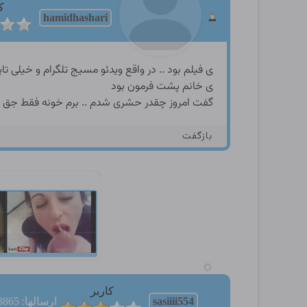
ک
hamidhashari
ی فیلم بود .. در واقع ویدئو مسیج تلگرام و خیلی ت
ی خانم پشت فرمون بود
گفت امروز چقدر حشری شدم .. برم خونه فقط جق ب
بازگفت
کاربر
sasiiii554
ارسالها: 3865