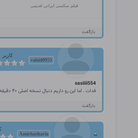
فیلم سکسی ایرانی قدیمی
بازگفت
کاربر
vahid0955
sasiiii554
فدات . اما این رو داریم دنبال نسخه اصلی ۴۰ دقیقه ایش هستیم
بازگفت
ک
Amirhasharia