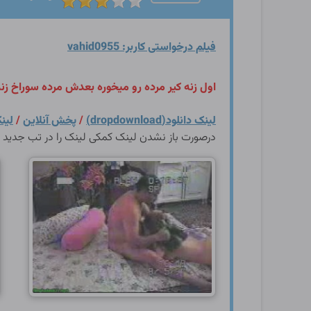
فیلم درخواستی کاربر: vahid0955
اول زنه کیر مرده رو میخوره بعدش مرده سوراخ زن
لینک دانلود(dropdownload)
/
پخش آنلاین
/
لینک 
درصورت باز نشدن لینک کمکی لینک را در تب جدید