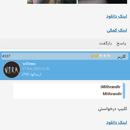
لینک دانلود
لینک کمکی
پاسخ
بازگفت
#337
کاربر
wOrms
17 Nov 2023 11:30
ارسالها: 2700
Mithrandir:
Mithrandir
کلیپ درخواستی
لینک دانلود