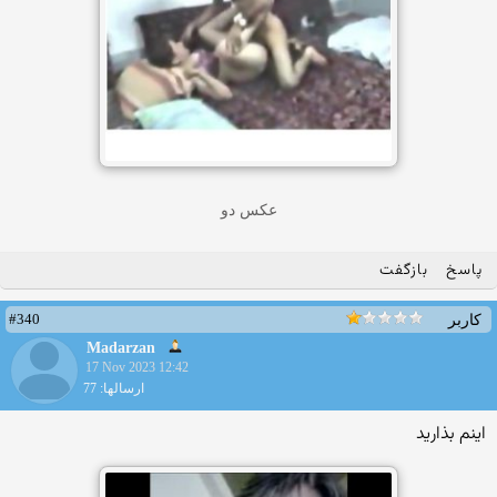
عکس دو
پاسخ
بازگفت
#340
کاربر
Madarzan
17 Nov 2023 12:42
ارسالها: 77
اینم بذارید