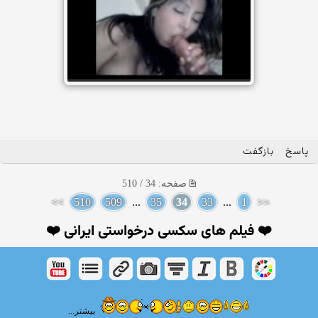
پاسخ
بازگفت
صفحه: 34 / 510
>>
510
509
...
35
34
33
...
1
<<
❤️ فیلم های سکسی درخواستی ایرانی ❤️
بیشتر...