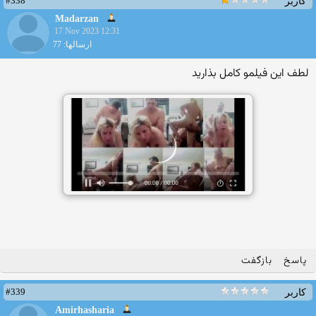
#338
کاربر
Madarzan
17 Nov 2023 12:31
ارسالها: 77
لطف این فیلمو کامل بذارید
پاسخ
بازگفت
#339
کاربر
Amirhasharia