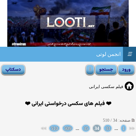
☰
انجمن لوتی
فیلم سکسی ایرانی
❤️ فیلم های سکسی درخواستی ایرانی ❤️
صفحه: 34 / 510
>>
510
509
...
35
34
33
...
1
<<