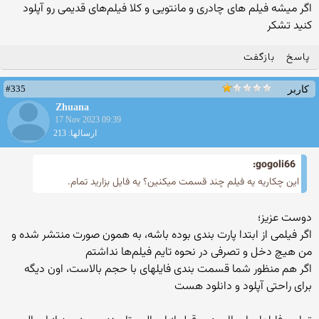
اگر میشه فیلم های چادری و مانتویی و کلا فیلم‌های قدیمی رو آپلود
کنید تشکر
پاسخ
بازگفت
#335
کاربر
Zhuana
17 Nov 2023 09:39
ارسالها: 213
gogoli66:
این چکاریه یه فیلم چند قسمت میکنین؟ یه فایل بزارید تمام.
دوست عزیز؛
اگر فیلمی از ابتدا پارت بندی بوده باشه، به همون صورت منتشر شده و
من هیچ دخل و تصرفی در نحوه تایم فیلم‌ها نداشتم
اگر هم منظور شما قسمت بندی فایلهای با حجم بالاست، اون دیگه
برای راحتی آپلود و دانلود هست