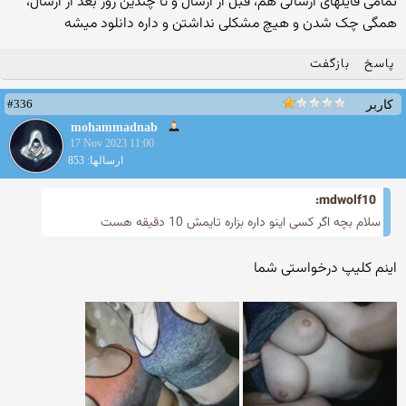
تمامی فایلهای ارسالی هم، قبل از ارسال و تا چندین روز بعد از ارسال،
همگی چک شدن و هیچ مشکلی نداشتن و داره دانلود میشه
پاسخ
بازگفت
#336
کاربر
mohammadnab
17 Nov 2023 11:00
ارسالها: 853
mdwolf10:
سلام بچه اگر کسی اینو داره بزاره تایمش 10 دقیقه هست
اینم کلیپ درخواستی شما