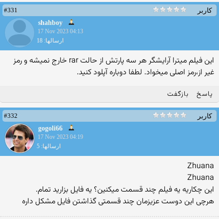
#331
کاربر
shahboy
17 Nov 2023 04:13
ارسالها: 18
این فیلم میترا آرایشگر هر سه پارتش از حالت rar خارج نمیشه و رمز
غیر از،رمز اصلی میخواد. لطفا دوباره آپلود کنید.
پاسخ
بازگفت
#332
کاربر
gogoli66
17 Nov 2023 04:19
ارسالها: 5
Zhuana
Zhuana
این چکاریه یه فیلم چند قسمت میکنین؟ یه فایل بزارید تمام.
هرچی این دوست عزیزمان چند قسمتی گذاشتن فایل مشکل داره