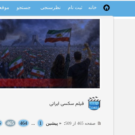
خانه
ثبت نام
نظرسنجی
جستجو
موقع
فیلم سکسی ایرانی
:
« پیشین
1
...
464
465
6
صفحه 465 از 509