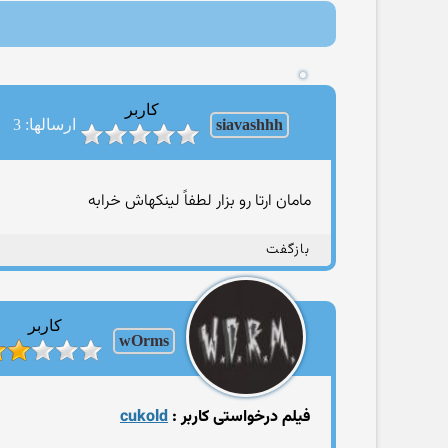
کاربر
siavashhh
ارسالها: 3
مامان ارتا رو بزار لطفاً لینکهاش خرابه
بازگفت
کاربر
wOrms
فیلم درخواستی کاربر :
cukold