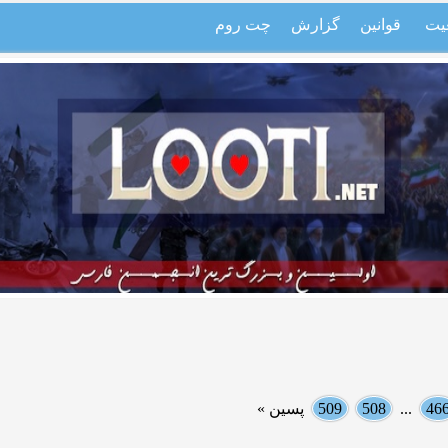
یت
قوانین
گزارش
چت روم
46
...
508
509
پسین »