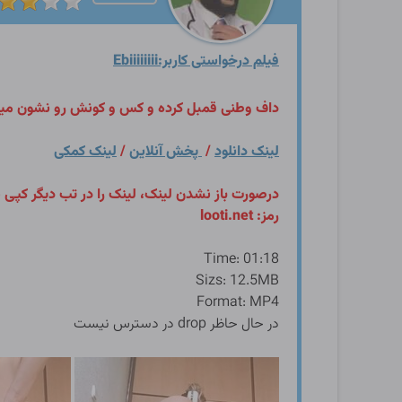
فیلم درخواستی کاربر:Ebiiiiiiii
داف وطنی قمبل کرده و کس و کونش رو نشون می
لینک دانلود
/
پخش آنلاین
/
لینک کمکی
درصورت باز نشدن لینک، لینک را در تب دیگر کپی 
رمز: looti.net
Time: 01:18
Sizs: 12.5MB
Format: MP4
در حال حاظر drop در دسترس نیست