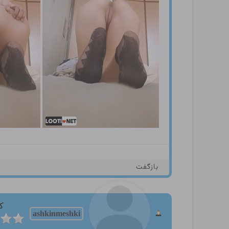
بازگفت
کا
ashkinmeshki