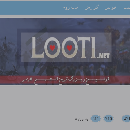
یت
قوانین
گزارش
چت روم
47
...
510
511
پسین »