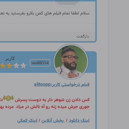
سلام لطفا تمام فیلم های کص بلارو بفرستید یه تع
بازگفت
کاربر
sasiiii554
فیلم درخواستی کاربر:alitoopp
کس دادن زن شوهر دار به دوست پسرش
دا
جوری جرش میده زنه رو آه نالش در میاد
مرده به
لینک دانلود
/
پخش آنلاین
/
لینک کمکی