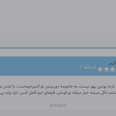
اربر
ارسالها: 2
د کرده بودین یهو نیست، یه خانویمه دوربینش تو آشپزخونه‌ست، با لباس م
سمتم داگی میشه خیار میکنه تو کونش، فیلمای اینو کامل کسی داره بزاره ب
PARADOX