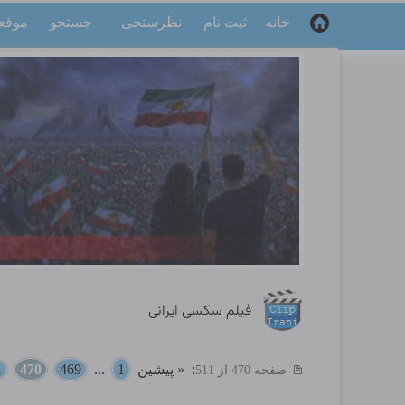
خانه
ثبت نام
نظرسنجی
جستجو
موقع
فیلم سکسی ایرانی
:
« پیشین
1
...
469
470
1
صفحه 470 از 511