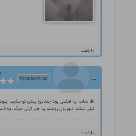
بازگفت
ک
Paradoxyicau
آقا سلام، یه فیلمی بود چند روز پیش تو سایپ آپلو
نیلی تنشه، تلوزیون روشنه یه چیز ترکی میگه، یه ق
بازگفت