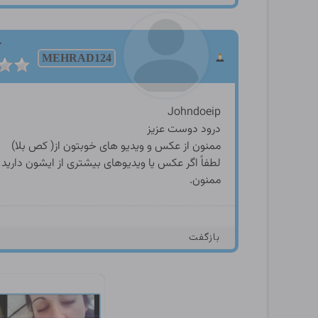
ک
MEHRAD124
Johndoeip
درود دوست عزیز
ممنون از عکس و ویدیو های خوبتون از( کص بلا)
لطفاً اگر عکس یا ویدیوهای بیشتری از ایشون دارید لط
ممنون.
بازگفت