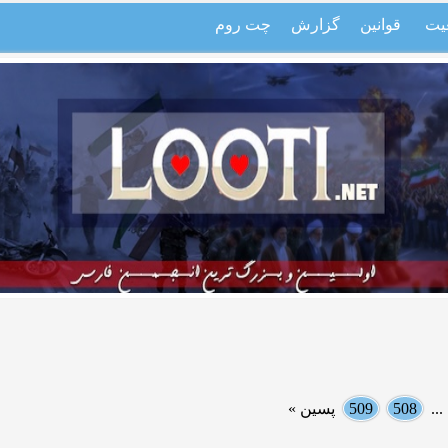
یت
قوانین
گزارش
چت روم
..
508
509
پسین »