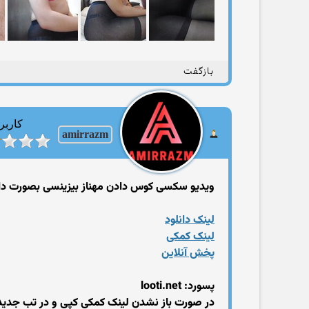
بازگفت
کاربر
amirrazm
ویدیو سکسی کوس دادن مهناز بیزینسی بصورت دا
لینک دانلود
لینک کمکی
پخش آنلاین
پسورد: looti.net
در صورت باز نشدن لینک کمکی کپی و در تب جدید 