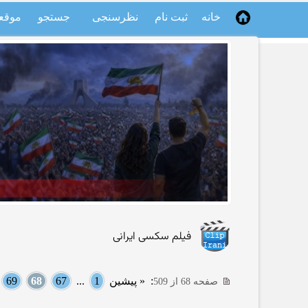
خانه
ثبت نام
نظرسنجی
جستجو
موقع
فیلم سکسی ایرانی
:
« پیشین
1
...
67
68
69
.
صفحه 68 از 509