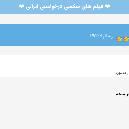
❤️ فیلم های سکسی درخواستی ایرانی ❤️
ارسالها: 1580
ر ممنون
 میده