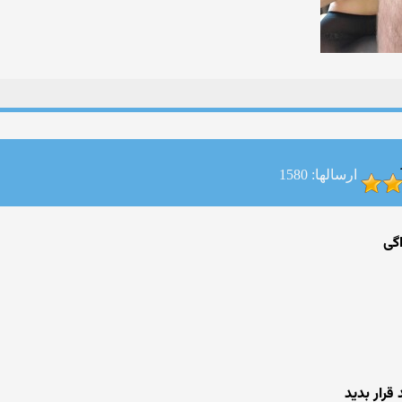
ارسالها: 1580
گی
قرار بدید