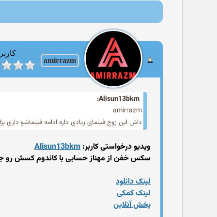
کاربر
amirrazm
Alisun13bkm:
amirrazm
داش این زوج فیلمای زیادی داره ادامه فیلماشو داری بزا
ویدیو درخواستی کاربر:
Alisun13bkm
سکس خفن از مهناز حسابی با کاندوم کسش رو جر
لینک دانلود
لینک کمکی
پخش آنلاین