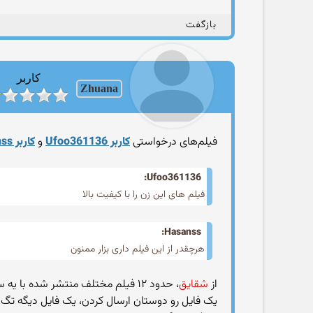
بازگفت
کاربر
Zhuana
فیلم‌های درخواستی
کاربر Ufoo361136
و
کاربر Hasanss
Ufoo361136:
فیلم های این زن را با کیفیت بالا
Hasanss:
هرچقدر از این فیلم داری بزار ممنون
از
شقایق
، حدود ۱۲ فیلم مختلف منتشر شده با یه سری عکس.
یک فایل رو دوستان ارسال کردن، یک فایل دیگه تگ 