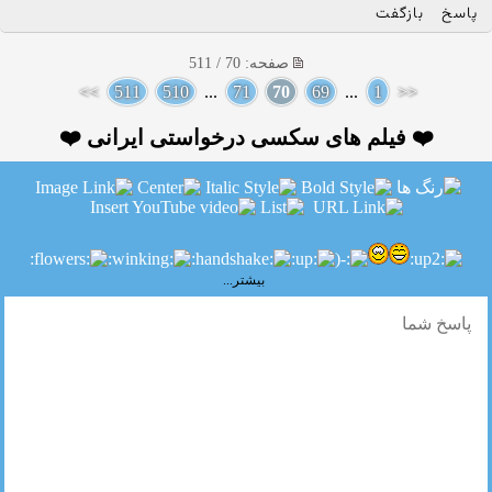
پاسخ
بازگفت
صفحه: 70 / 511
>>
511
510
...
71
70
69
...
1
<<
❤️ فیلم های سکسی درخواستی ایرانی ❤️
بیشتر...