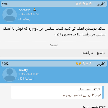
#691
کاربر
Saeedsp
6 Dec 2023 17:52
ارسالها: 13
سلام دوستان لطف کی کنید کلیپ سکس این زوج رو که توش با آهنگ
ساسی می رقصه بزارید ممنون ازتون
Saeed
پاسخ
بازگفت
#692
کاربر
tavaty
6 Dec 2023 18:02
ارسالها: 1828
Amiramiri787:
فیلم کامل این عکسو می‌خوام
Amiramiri787