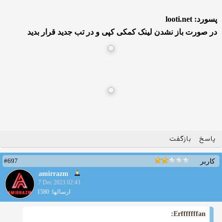
پسورد: looti.net
در صورت باز نشدن لینک کمکی کپی و در تب جدید قرار بدید
پاسخ
بازگفت
#697
کاربر
amirrazm
7 Dec 2023 02:43
ارسالها: 1580
Erfffffffan: