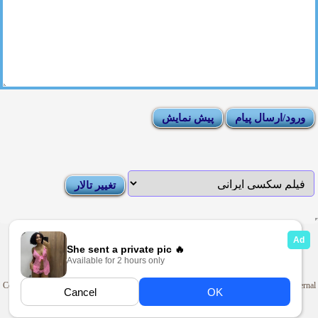
|
Moderator List
|
FAQ
|
How To
|
Rules
|
News
|
DMCA/Report Abuse (گزارش)
Sexy Pictures Archive
|
Adult Forums
|
Advertise on Looti
Copyright © 2009-2025
Looti.net
. Looti Forums is not responsible for the content of external
sites