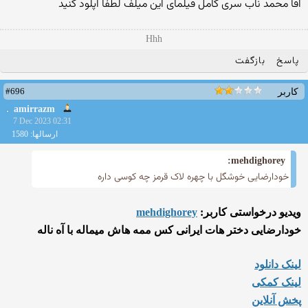
اقا محمد ناب سری کامل فیلمای این میلف لطفا اپلود کنید
Hhh
پاسخ
بازگفت
#696
کاربر
amirrazm
7 Dec 2023 02:31
ارسالها: 1580
mehdighorey:
خودارضایی خوشگل با چهره لاک قرمز چه کوسی داره
ویدیو درخواستی کاربر:
mehdighorey
خودارضایی دختر هات ایرانی کس ممه هاش میماله با آه ناله
لینک دانلود
لینک کمکی
پخش آنلاین