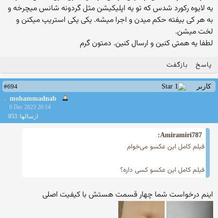
یه لایوه رکورد شدس که تو یه اپلیکیشن مثل گردونه شانس میچرخه و
به هر کی بیفته حکم میدن و اجرا میشه. یکی یکی استریپ میکنن و
لخت میشن.
لطفا یه همتی کنین و ارسال کنین. دمتون گرم
پاسخ
بازگفت
#694
کاربر
mohammadnab
6 Dec 2023 20:14
ارسالها: 853
Amiramiri787:
فیلم کامل این عکسو می‌خوام
فیلم کامل این عکسو کسی داره؟
اینم درخواست شما چهار قسمت هستش با کیفیت اصلی