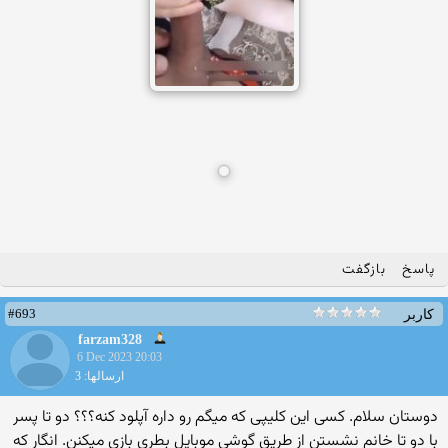
پاسخ
بازگفت
#693
کاربر
farzam328
6 Dec 2023 20:03
ارسالها: 3
دوستان سلام. کسی این کلیپی که میگم رو داره آپلود کنه؟؟؟ دو تا پسر
با دو تا خانم نشستن از طریق گوشی موبایل بطری بازی میکنن. انگار که