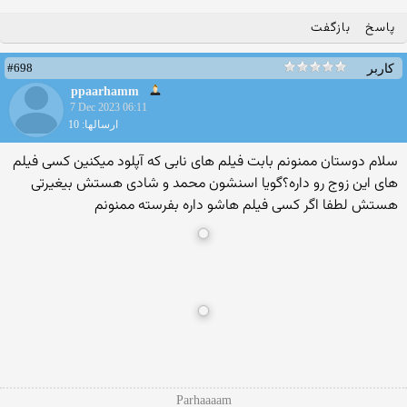
پاسخ
بازگفت
#698
کاربر
ppaarhamm
7 Dec 2023 06:11
ارسالها: 10
سلام دوستان ممنونم بابت فیلم های نابی که آپلود میکنین کسی فیلم
های این زوج رو داره؟گویا اسنشون محمد و شادی هستش بیغیرتی
هستش لطفا اگر کسی فیلم هاشو داره بفرسته ممنونم
Parhaaaam