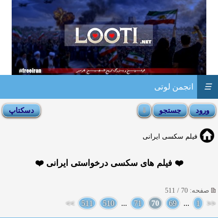
☰
انجمن لوتی
فیلم سکسی ایرانی
❤️ فیلم های سکسی درخواستی ایرانی ❤️
صفحه: 70 / 511
>>
511
510
...
71
70
69
...
1
<<