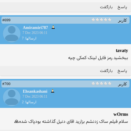
پاسخ
بازگفت
#699
کاربر
Amiramiri787
7 Dec 2023 06:11
ارسالها: 7
tavaty
ببخشید رمز فایل لینک کمکی چیه
پاسخ
بازگفت
#700
کاربر
Ehsankashani
7 Dec 2023 06:11
ارسالها: 2
wOrms
سلام فیلم ساک زدنشم بزارید اقای دنیل گذاشته بودپاک شده🙏