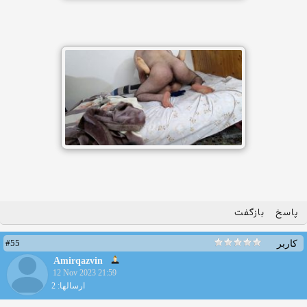
پاسخ
بازگفت
#55
کاربر
Amirqazvin
12 Nov 2023 21:59
ارسالها: 2