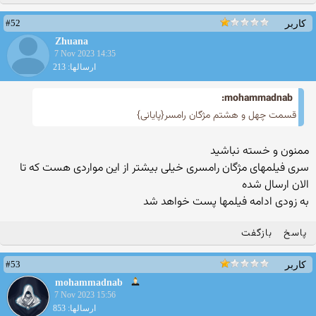
#52
کاربر
Zhuana
7 Nov 2023 14:35
ارسالها: 213
mohammadnab:
قسمت چهل و هشتم مژگان رامسر{پایانی}
ممنون و خسته نباشید
سری فیلمهای مژگان رامسری خیلی بیشتر از این مواردی هست که تا
الان ارسال شده
به زودی ادامه فیلمها پست خواهد شد
پاسخ
بازگفت
#53
کاربر
mohammadnab
7 Nov 2023 15:56
ارسالها: 853