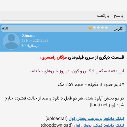
پاسخ
بازگفت
#58
کاربر
Zhuana
13 Nov 2023 21:38
ارسالها: 213
قسمت دیگری از سری فیلم‌های
مژگان رامسری
؛
این دفعه سکس از کس و کون، در پوزیشن‌های مختلف
* تایم حدود ۱۱ دقیقه - حجم ۳۵۷ مگ
در دو بخش آپلود شده. هر دو فایل دانلود و بعد از حالت فشرده خارج
شود (رمز looti.net)
لینک دانلود پرسرعت بخش اول
(uploadrar)
لینک دانلود کمکی بخش اول
(dropdownload)