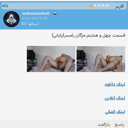
#51
کاربر
mohammadnab
6 Nov 2023 21:39
ارسالها: 853
قسمت چهل و هشتم مژگان رامسر{پایانی}
لینک دانلود
لینک انلاین
لینک کمکی
پاسخ
بازگفت