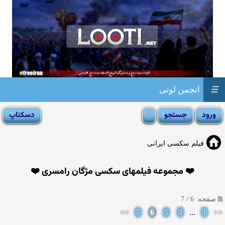
☰
انجمن لوتی
فیلم سکسی ایرانی
❤️ مجموعه فیلمهای سکسی مژگان رامسری ❤️
صفحه: 6 / 7
>>
7
6
5
4
...
1
<<