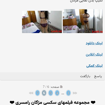
کلیپ بدن نمایی مژگان
لینک دانلود
لینک انلاین
لینک کمکی
پاسخ
بازگفت
صفحه: 6 / 7
>>
7
6
5
4
...
1
<<
❤️ مجموعه فیلمهای سکسی مژگان رامسری ❤️