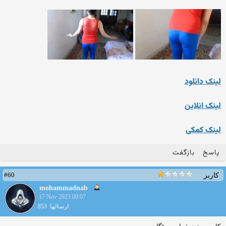
لینک دانلود
لینک انلاین
لینک کمکی
پاسخ
بازگفت
#60
کاربر
mohammadnab
17 Nov 2023 00:07
ارسالها: 853