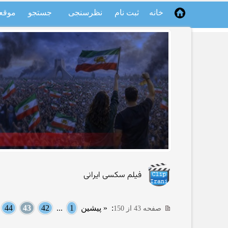
خانه
ثبت نام
نظرسنجی
جستجو
موقع
فیلم سکسی ایرانی
:
« پیشین
1
...
42
43
44
.
صفحه 43 از 150