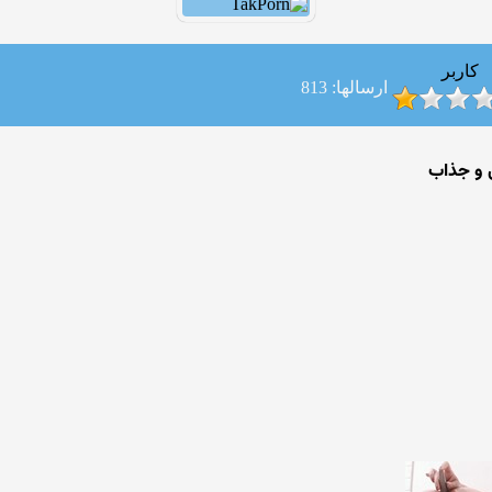
کاربر
ارسالها: 813
 و جذاب