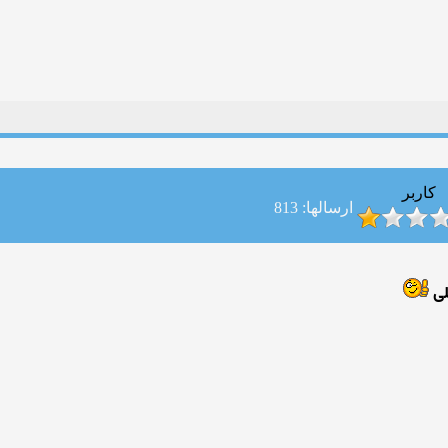
کاربر
ارسالها: 813
لی