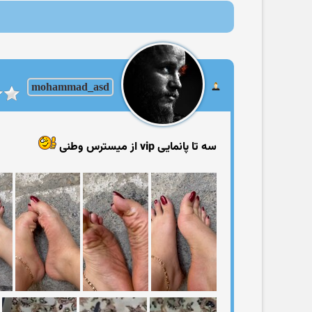
mohammad_asd
سه تا پانمایی vip از میسترس وطنی