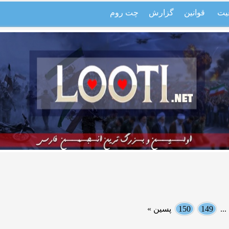
یت
قوانین
گزارش
چت روم
..
149
150
پسین »