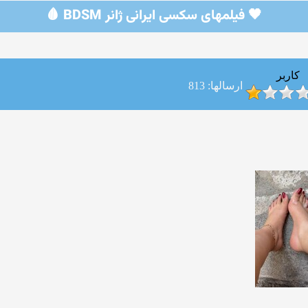
🖤 فیلمهای سکسی ایرانی ژانر BDSM 🩸
کاربر
ارسالها: 813