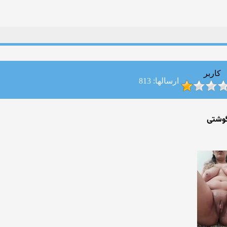
کاربر
ارسالها: 813
گوشتی