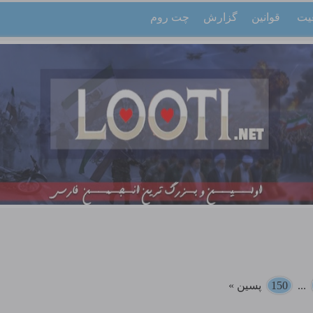
یت
قوانین
گزارش
چت روم
...
150
پسین »