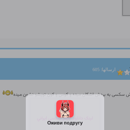
ارسالها: 605
ش سکسی به بردش اشکان میده و کوس و کون توپشو نشون میده
لينک دانلود فيلم سکسي ايراني