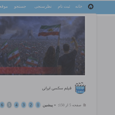
خانه
ثبت نام
نظرسنجی
جستجو
موقع
فیلم سکسی ایرانی
:
« پیشین
1
2
3
4
5
6
صفحه 5 از 150