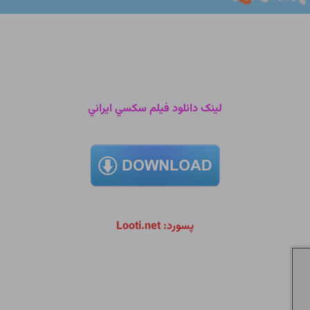
لينک دانلود فيلم سکسي ايراني
پسورد: Looti.net