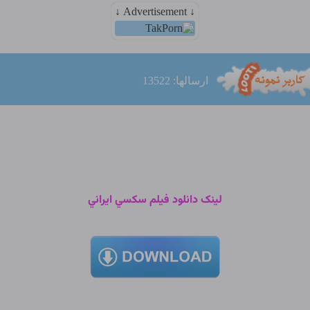
↓ Advertisement ↓
ارسالها: 13522
لينک دانلود فيلم سکسي ايراني