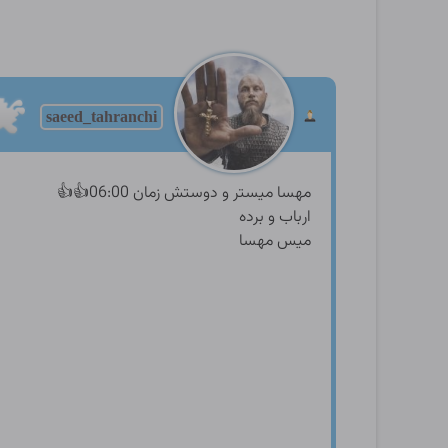
saeed_tahranchi
مهسا میستر و دوستش زمان 06:00👍👍
ارباب و برده
میس مهسا