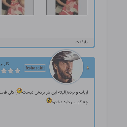
بازگفت
کاربر
fesharakii
ارباب و برده(البته این بار بردش نیست
) کلی فح
چه کوسی داره دختره