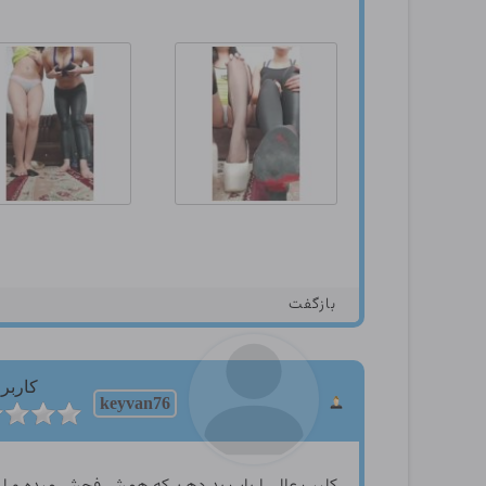
بازگفت
کاربر
keyvan76