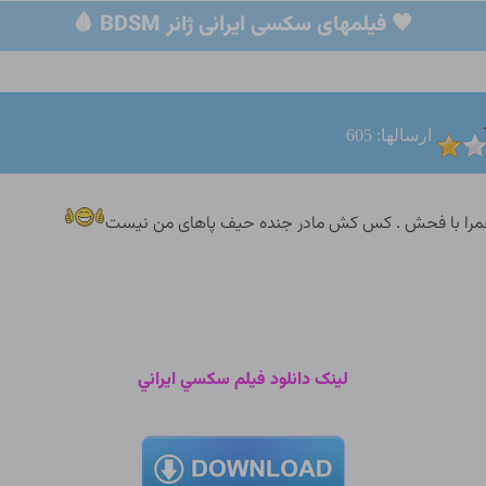
🖤 فیلمهای سکسی ایرانی ژانر BDSM 🩸
ارسالها: 605
 و همرا با فحش . کس کش مادر جنده حیف پاهای من نیست
لينک دانلود فيلم سکسي ايراني