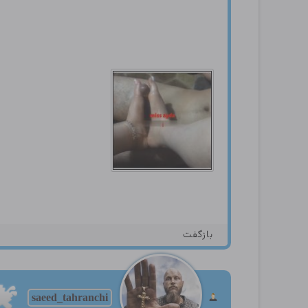
بازگفت
saeed_tahranchi