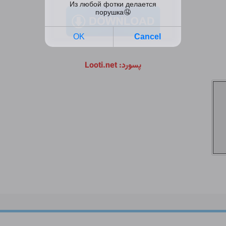
پسورد: Looti.net