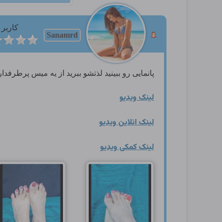
کاربر
Sanamrd
پانمایی رو ببینید لذتشو ببرید از یه میس پرطرفدار
لینک ویدیو
لینک انلاین ویدیو
لینک کمکی ویدیو