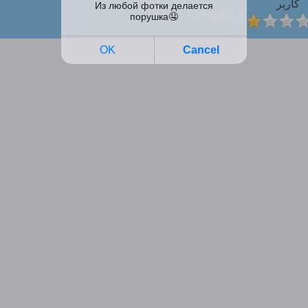
کاربر
ارسالها: 813