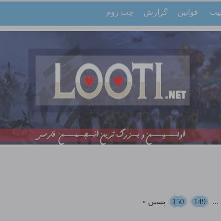
یت
قوانین
گزارش
چت روم
..
149
150
پسین »