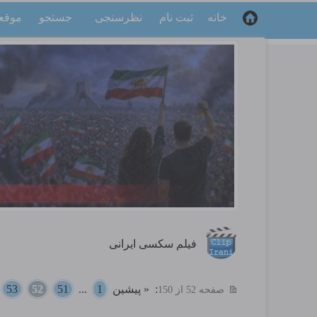
خانه
ثبت نام
نظرسنجی
جستجو
موقع
فیلم سکسی ایرانی
:
« پیشین
1
...
51
52
53
.
صفحه 52 از 150