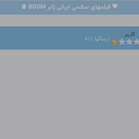
🖤 فیلمهای سکسی ایرانی ژانر BDSM 🩸
کاربر
ارسالها: 813