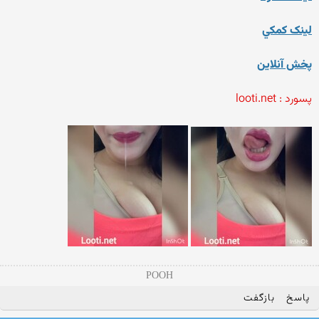
لينک کمکي
پخش آنلاين
پسورد : looti.net
POOH
پاسخ
بازگفت