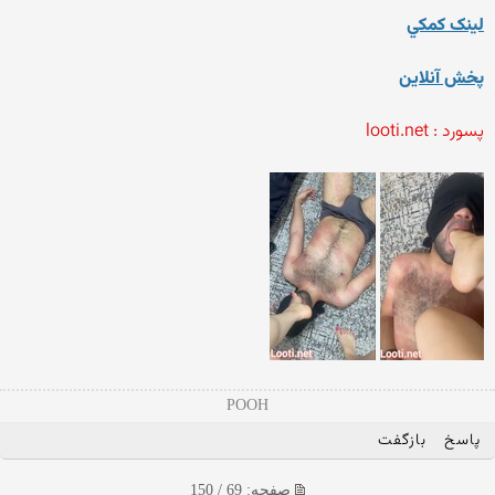
لينک کمکي
پخش آنلاين
پسورد : looti.net
POOH
پاسخ
بازگفت
صفحه: 69 / 150