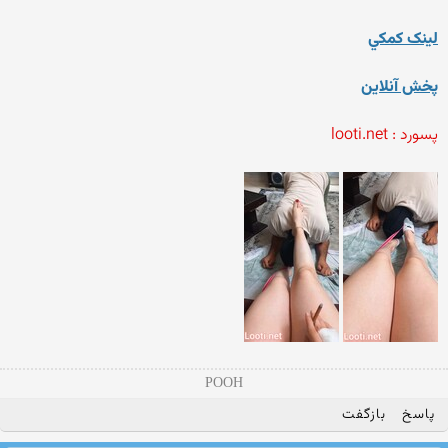
لينک کمکي
پخش آنلاين
پسورد : looti.net
POOH
پاسخ
بازگفت