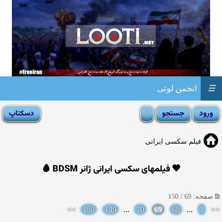
☰
انجمن لوتی
فیلم سکسی ایرانی
🖤 فیلمهای سکسی ایرانی ژانر BDSM 🩸
صفحه: 69 / 150
>>
150
149
...
70
69
68
...
1
<<