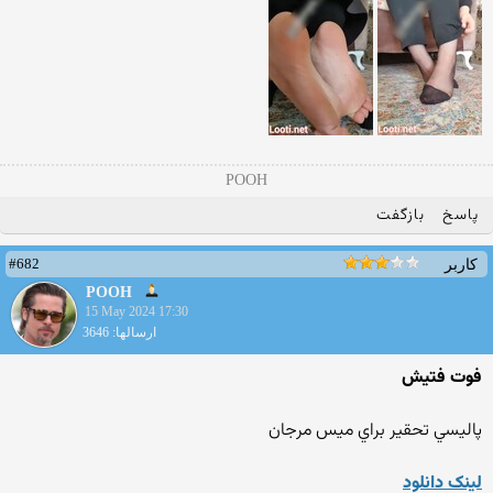
POOH
پاسخ
بازگفت
#682
کاربر
POOH
15 May 2024 17:30
ارسالها: 3646
فوت فتيش
پاليسي تحقير براي ميس مرجان
لينک دانلود