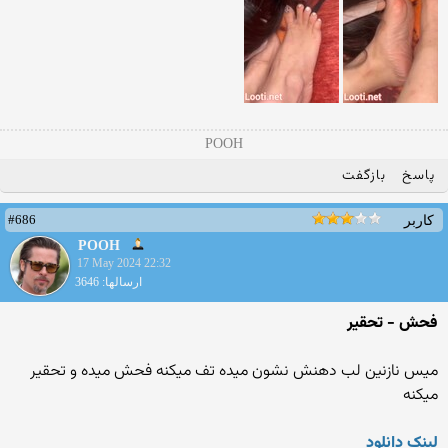
POOH
پاسخ
بازگفت
#686
کاربر
POOH
17 May 2024 22:32
ارسالها: 3646
فحش - تحقير
ميس نازنين لب دهنش نشون ميده تف ميکنه فحش ميده و تحقير
ميکنه
لينک دانلود