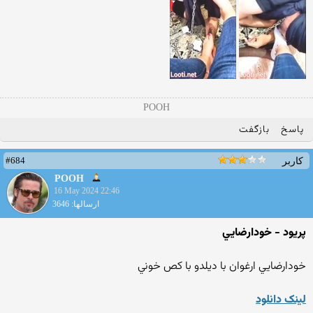
POOH
پاسخ
بازگفت
#684
کاربر
POOH
16 May 2024 22:46
ارسالها: 3646
پريود - خودارضايي
خودارضايي ارغوان با ديلدو با کص خوني
لينک دانلود