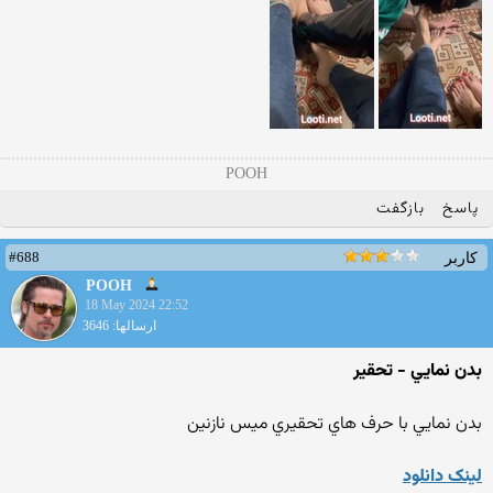
POOH
پاسخ
بازگفت
#688
کاربر
POOH
18 May 2024 22:52
ارسالها: 3646
بدن نمايي - تحقير
بدن نمايي با حرف هاي تحقيري ميس نازنين
لينک دانلود