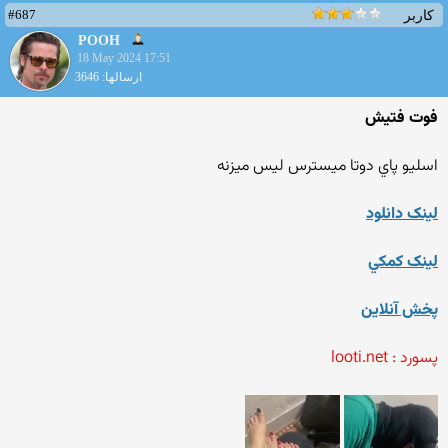
#687
کاربر
POOH
18 May 2024 17:51
ارسالها: 3646
فوت فتيش
اسليو پاي دوتا ميسترس ليس ميزنه
لينک دانلود
لينک کمکي
پخش آنلاين
پسورد : looti.net