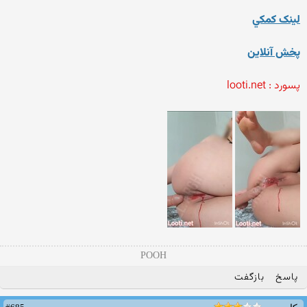
لينک کمکي
پخش آنلاين
پسورد : looti.net
POOH
پاسخ
بازگفت