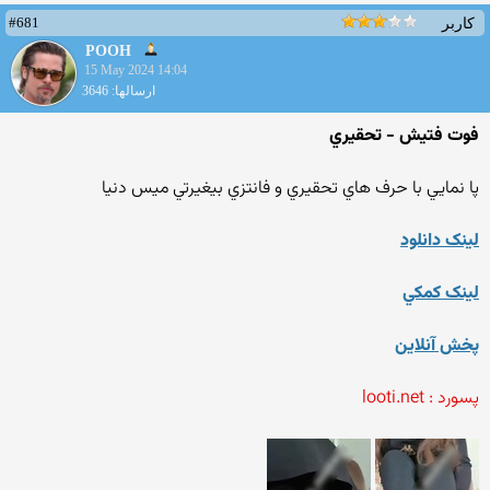
#681
کاربر
POOH
15 May 2024 14:04
ارسالها: 3646
فوت فتيش - تحقيري
پا نمايي با حرف هاي تحقيري و فانتزي بيغيرتي ميس دنيا
لينک دانلود
لينک کمکي
پخش آنلاين
پسورد : looti.net