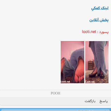
لينک کمکي
پخش آنلاين
پسورد : looti.net
POOH
پاسخ
بازگفت