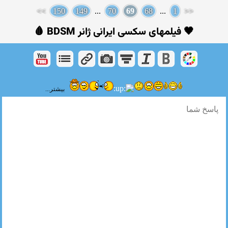
>>
150
149
...
70
69
68
...
1
<<
🖤 فیلمهای سکسی ایرانی ژانر BDSM 🩸
بیشتر...