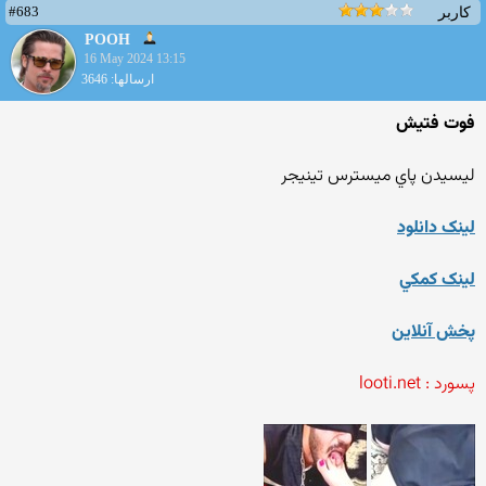
#683
کاربر
POOH
16 May 2024 13:15
ارسالها: 3646
فوت فتيش
ليسيدن پاي ميسترس تينيجر
لينک دانلود
لينک کمکي
پخش آنلاين
پسورد : looti.net