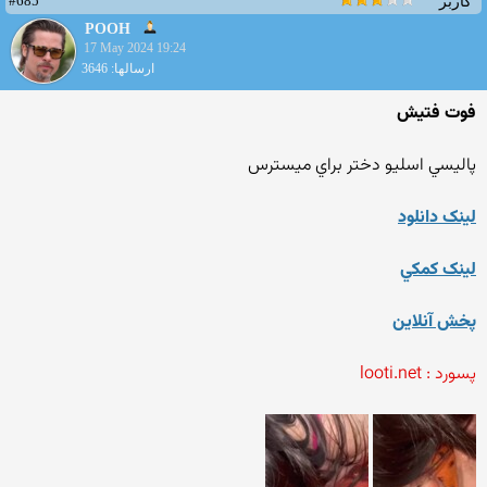
#685
کاربر
POOH
17 May 2024 19:24
ارسالها: 3646
فوت فتيش
پاليسي اسليو دختر براي ميسترس
لينک دانلود
لينک کمکي
پخش آنلاين
پسورد : looti.net