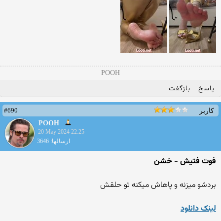
POOH
پاسخ
بازگفت
#690
کاربر
POOH
20 May 2024 22:25
ارسالها: 3646
فوت فتيش - خشن
بردشو ميزنه و پاهاش ميکنه تو حلقش
لينک دانلود