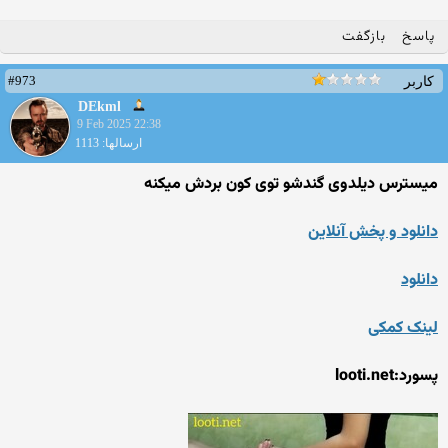
پاسخ
بازگفت
#973
کاربر
DEkml
9 Feb 2025 22:38
ارسالها: 1113
میسترس دیلدوی گندشو توی کون بردش میکنه
دانلود و پخش آنلاین
دانلود
لینک کمکی
پسورد:looti.net