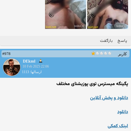
پاسخ
بازگفت
#978
کاربر
DEkml
10 Feb 2025 22:06
ارسالها: 1113
پگینگه میسترس توی پوزیشنای مختلف
دانلود و پخش آنلاین
دانلود
لینک کمکی