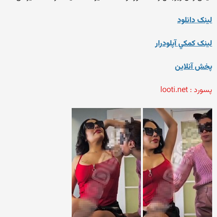
لينک دانلود
لينک کمکي آپلودرار
پخش آنلاين
پسورد : looti.net