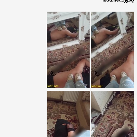
پسورد:looti.net