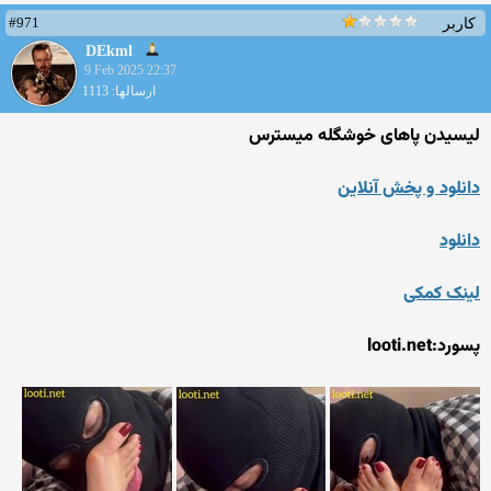
#971
کاربر
DEkml
9 Feb 2025 22:37
ارسالها: 1113
لیسیدن پاهای خوشگله میسترس
دانلود و پخش آنلاین
دانلود
لینک کمکی
پسورد:looti.net