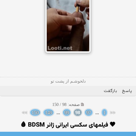
دلخوشـم از پشت تو
پاسخ
بازگفت
صفحه: 98 / 150
>>
150
149
...
99
98
97
...
1
<<
🖤 فیلمهای سکسی ایرانی ژانر BDSM 🩸