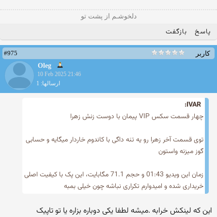
دلخوشـم از پشت تو
پاسخ
بازگفت
#975
کاربر
Oleg
10 Feb 2025 21:46
ارسالها: 1
IVAR:
چهار قسمت سکس VIP پیمان با دوست زنش زهرا
توی قسمت آخر زهرا رو یه تنه داگی با کاندوم خاردار میگایه و حسابی
گوز میزنه واستون
زمان این ویدیو 01:43 و حجم 71.1 مگابایت، این پک با کیفیت اصلی
خریداری شده و امیدوارم تکراری نباشه چون خیلی بمبه
این که لینکش خرابه .میشه لطفا یکی دوباره بزاره یا تو تاپیک