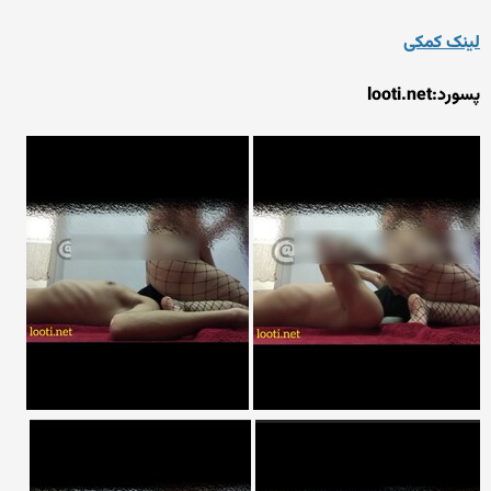
لینک کمکی
پسورد:looti.net