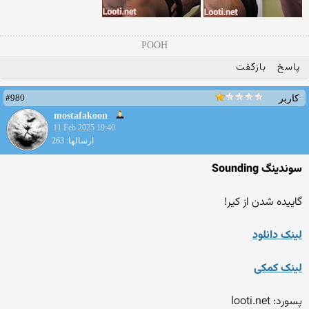
POOH
پاسخ
بازگفت
#980
کاربر
mostafakoon
11 Feb 2025 19:40
ارسالها: 263
سوندینگ Sounding
گاییده شدن از کیر!
لینک دانلود
لینک کمکی
پسورد: looti.net