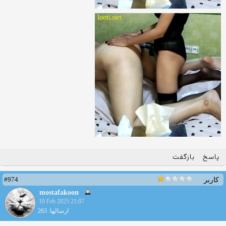
پاسخ
بازگفت
#974
کاربر
mostafakoon
10 Feb 2025 21:07
ارسالها: 263