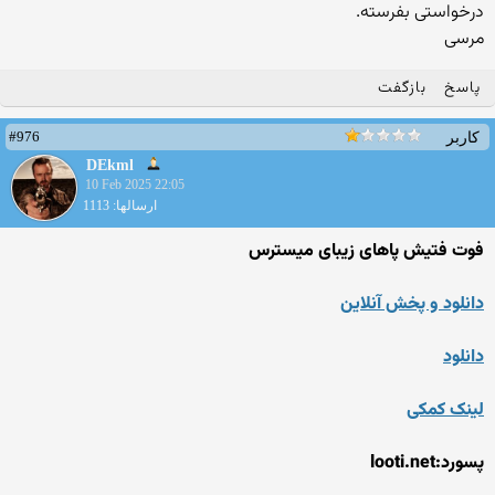
درخواستی بفرسته.
مرسی
پاسخ
بازگفت
#976
کاربر
DEkml
10 Feb 2025 22:05
ارسالها: 1113
فوت فتیش پاهای زیبای میسترس
دانلود و پخش آنلاین
دانلود
لینک کمکی
پسورد:looti.net