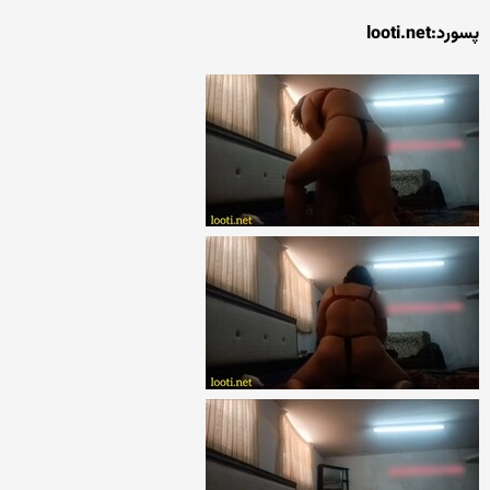
پسورد:looti.net