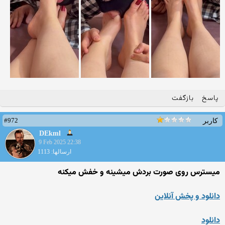
پاسخ
بازگفت
#972
کاربر
DEkml
9 Feb 2025 22:38
ارسالها: 1113
میسترس روی صورت بردش میشینه و خفش میکنه
دانلود و پخش آنلاین
دانلود