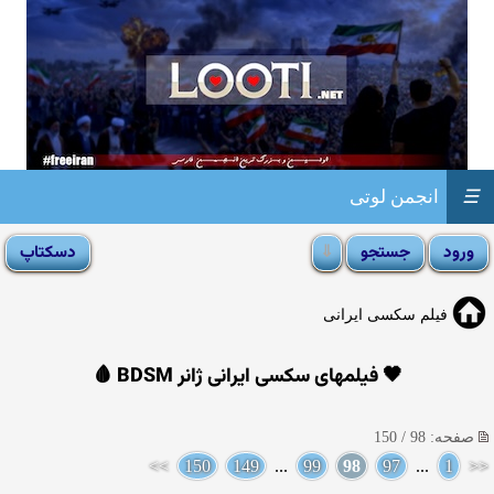
☰
انجمن لوتی
فیلم سکسی ایرانی
🖤 فیلمهای سکسی ایرانی ژانر BDSM 🩸
صفحه: 98 / 150
>>
150
149
...
99
98
97
...
1
<<