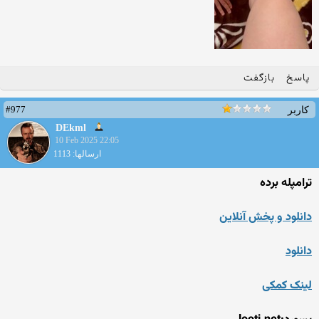
پاسخ
بازگفت
#977
کاربر
DEkml
10 Feb 2025 22:05
ارسالها: 1113
ترامپله برده
دانلود و پخش آنلاین
دانلود
لینک کمکی