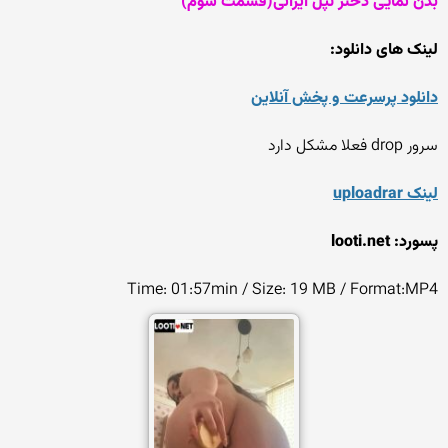
بدن نمایی دختر تپل ایرانی(قسمت سوم)
لینک های دانلود:
دانلود پرسرعت و پخش آنلاین
سرور drop فعلا مشکل دارد
لینک uploadrar
پسورد: looti.net
Time: 01:57min / Size: 19 MB / Format:MP4