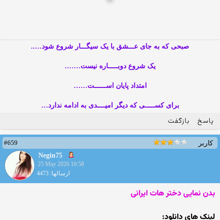
صبحی که به جای عـــشق با یک سیگـــار شروع شود…..
یک شروع دوبـــــاره نیست…….
امتداد پایان اســــــت……
برای کســـــی که دیگر امیــــدی به ادامه ندارد…
پاسخ
بازگفت
#659
کاربر
Negin75
25 May 2026 10:58
ارسالها: 4473
بدن نمایی دختر هات ایرانی
لینک های دانلود: