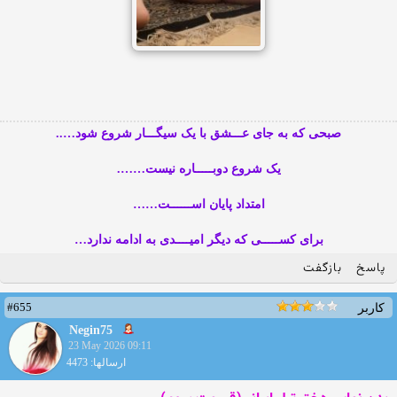
صبحی که به جای عـــشق با یک سیگـــار شروع شود…..
یک شروع دوبـــــاره نیست…….
امتداد پایان اســــــت……
برای کســـــی که دیگر امیــــدی به ادامه ندارد…
پاسخ
بازگفت
#655
کاربر
Negin75
23 May 2026 09:11
ارسالها: 4473