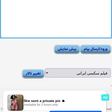
|
Moderator List
|
FAQ
|
How To
|
Rules
|
News
|
DMCA/Report Abuse (گزارش)
Sexy Pictures Archive
|
Adult Forums
|
Advertise on Looti
Copyright © 2009-2025
Looti.net
. Looti Forums is not responsible for the content of external