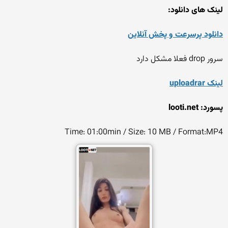
لینک های دانلود:
دانلود پرسرعت و پخش آنلاین
سرور drop فعلا مشکل دارد
لینک uploadrar
پسورد: looti.net
Time: 01:00min / Size: 10 MB / Format:MP4