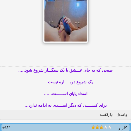
صبحی که به جای عـــشق با یک سیگـــار شروع شود…..
یک شروع دوبـــــاره نیست…….
امتداد پایان اســــــت……
برای کســـــی که دیگر امیــــدی به ادامه ندارد…
پاسخ
بازگفت
#652
کاربر