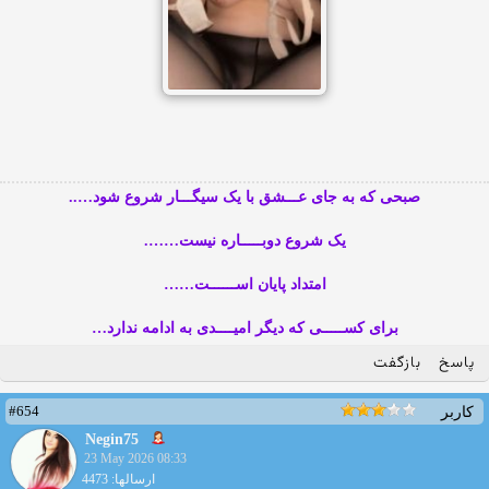
صبحی که به جای عـــشق با یک سیگـــار شروع شود…..
یک شروع دوبـــــاره نیست…….
امتداد پایان اســــــت……
برای کســـــی که دیگر امیــــدی به ادامه ندارد…
پاسخ
بازگفت
#654
کاربر
Negin75
23 May 2026 08:33
ارسالها: 4473