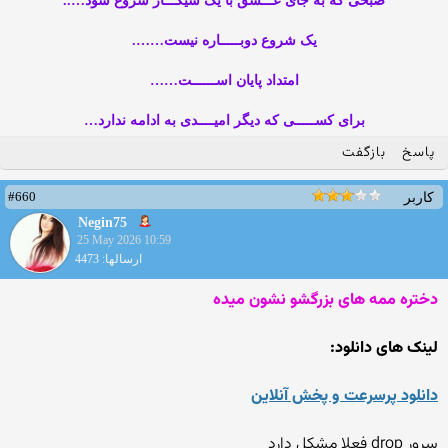
صبحی که به جای عـــشق با یک سیگـــار شروع شود…..
یک شروع دوبـــــاره نیست…….
امتداد پایان اســــــت……
برای کســـــی که دیگر امیــــدی به ادامه ندارد…
پاسخ
بازگفت
#660
کاربر
Negin75
25 May 2026 10:59
ارسالها: 4473
دختره ممه های بزرگشو نشون میده
لینک های دانلود:
دانلود پرسرعت و پخش آنلاین
سرور drop فعلا مشکل دارد