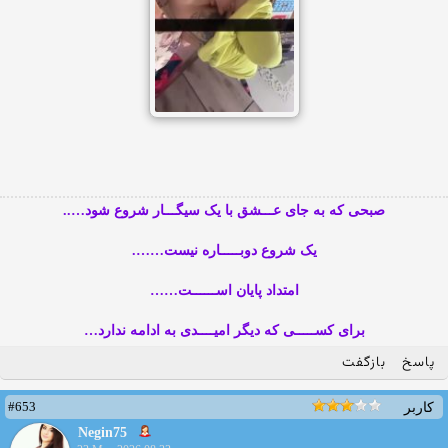
صبحی که به جای عـــشق با یک سیگـــار شروع شود…..
یک شروع دوبـــــاره نیست…….
امتداد پایان اســــــت……
برای کســـــی که دیگر امیــــدی به ادامه ندارد…
پاسخ
بازگفت
#653
کاربر
Negin75