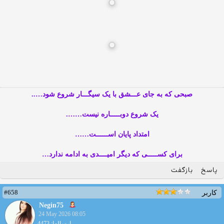
صبحی که به جای عـــشق با یک سیگـــار شروع شود…..
یک شروع دوبـــــاره نیست…….
امتداد پایان اســــــت……
برای کســـــی که دیگر امیــــدی به ادامه ندارد…
پاسخ
بازگفت
#658
کاربر
Negin75
24 May 2026 08:05
ارسالها: 4473