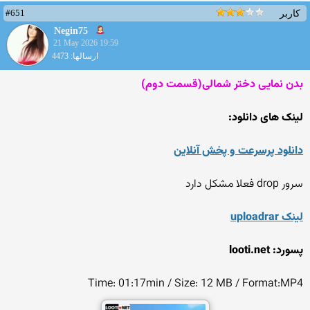
#651
کاربر
Negin75
21 May 2026 19:59
ارسالها: 4473
بدن نمایی دختر شمالی(قسمت دوم)
لینک های دانلود:
دانلود پرسرعت و پخش آنلاین
سرور drop فعلا مشکل دارد
لینک uploadrar
پسورد: looti.net
Time: 01:17min / Size: 12 MB / Format:MP4