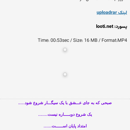
لینک uploadrar
پسورد: looti.net
Time: 00:53sec / Size: 16 MB / Format:MP4
صبحی که به جای عـــشق با یک سیگـــار شروع شود…..
یک شروع دوبـــــاره نیست…….
امتداد پایان اســــــت……