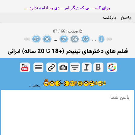
برای کســـــی که دیگر امیــــدی به ادامه ندارد…
پاسخ
بازگفت
صفحه: 66 / 87
>>
87
86
...
67
66
65
...
1
<<
فیلم های دخترهای تینیجر (+18 تا 20 ساله) ایرانی
بیشتر...