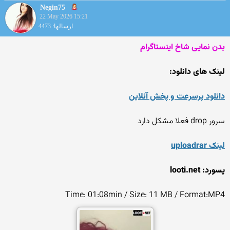
Negin75
22 May 2026 15:21
ارسالها: 4473
بدن نمایی شاخ اینستاگرام
لینک های دانلود:
دانلود پرسرعت و پخش آنلاین
سرور drop فعلا مشکل دارد
لینک uploadrar
پسورد: looti.net
Time: 01:08min / Size: 11 MB / Format:MP4