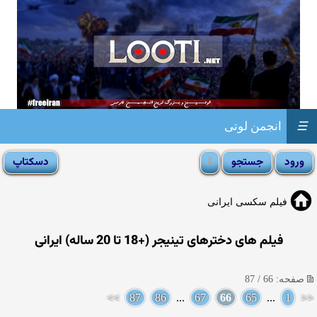
☰
انجمن لوتی
فیلم سکسی ایرانی
فیلم های دخترهای تینیجر (+18 تا 20 ساله) ایرانی
صفحه: 66 / 87
>>
87
86
...
67
66
65
...
1
<<