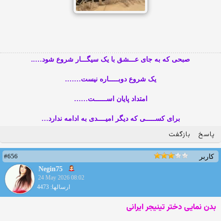
صبحی که به جای عـــشق با یک سیگـــار شروع شود…..
یک شروع دوبـــــاره نیست…….
امتداد پایان اســــــت……
برای کســـــی که دیگر امیــــدی به ادامه ندارد…
پاسخ
بازگفت
#656
کاربر
Negin75
24 May 2026 08:02
ارسالها: 4473
بدن نمایی دختر تینیجر ایرانی