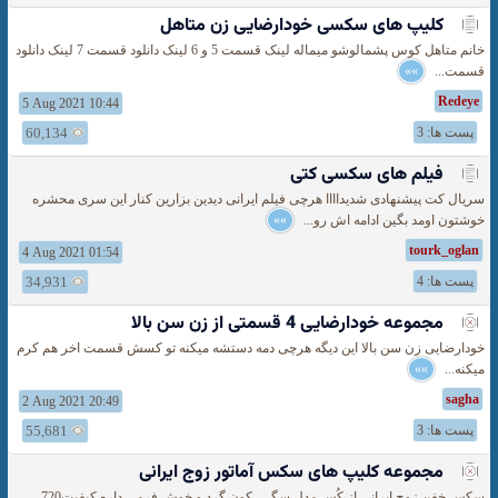
کلیپ های سکسی خودارضایی زن متاهل
خانم متاهل کوس پشمالوشو میماله لینک قسمت 5 و 6 لینک دانلود قسمت 7 لینک دانلود
قسمت...
»»
Redeye
5 Aug 2021 10:44
پست ها: 3
60,134
فیلم های سکسی کتی
سریال کت پیشنهادی شدیداااا هرچی فیلم ایرانی دیدین بزارین کنار این سری محشره
خوشتون اومد بگین ادامه اش رو...
»»
tourk_oglan
4 Aug 2021 01:54
پست ها: 4
34,931
مجموعه خودارضایی 4 قسمتی از زن سن بالا
خودارضایی زن سن بالا این دیگه هرچی دمه دستشه میکنه تو کسش قسمت اخر هم کرم
میکنه...
»»
sagha
2 Aug 2021 20:49
پست ها: 3
55,681
مجموعه کلیپ های سکس آماتور زوج ایرانی
سکس خفن زوج ایرانی از کُس مدل سگی، کون گرد و خوش فرمی داره کیفیت720