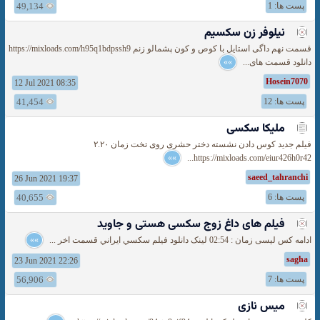
پست ها: 1
49,134
نیلوفر زن سکسیم
قسمت نهم داگی استایل با کوص و کون پشمالو زنم https://mixloads.com/h95q1bdpssh9
دانلود قسمت های...
»»
Hosein7070
12 Jul 2021 08:35
پست ها: 12
41,454
ملیکا سکسی
فیلم جدید کوس دادن نشسته دختر حشری روی تخت زمان ۲.۲۰
»»
https://mixloads.com/eiur426h0r42...
saeed_tahranchi
26 Jun 2021 19:37
پست ها: 6
40,655
فیلم های داغ زوج سکسی هستی و جاوید
ادامه کس لیسی زمان : 02:54 لينک دانلود فيلم سکسي ايراني قسمت اخر ...
»»
sagha
23 Jun 2021 22:26
پست ها: 7
56,906
میس نازی