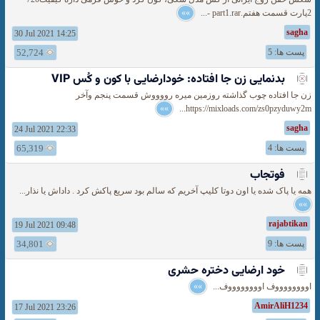
2پارت قسمت هفتم.part1.rar -...
»»
sagha
30 Jul 2021 14:25
پست ها: 5
52,724
بدنمایی زن جا افتاده: خودارضایی با کون و کُس VIP
زن جا افتاده چوب گذاشته روزمین میره رووووش قسمت پنجم وآخر
»»
https://mixloads.com/zs0pzyduwy2m...
sagha
24 Jul 2021 22:33
پست ها: 4
65,319
فوتجاب
همه یا پاک شده یا اون دوتا کلیپ آخریم که سالم بود سریع پاکش کرد . داداش یا نذار...
»»
rajabtikan
19 Jul 2021 09:48
پست ها: 9
34,801
خود ارضایی دختره حشری
اووووووووف اووووووووف...
»»
AmirAliH1234
17 Jul 2021 23:26