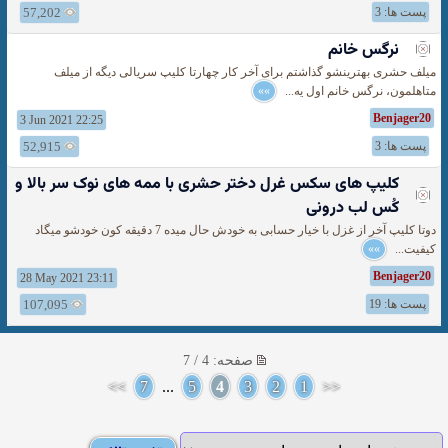
پست ها: 3
57,202
نرگس خانم
میلف حشری بهترینشو گذاشتم برای آخر کار چهارتا کلیپ سریالی دیگه از میلف
متاهلمون، نرگس خانم اول یه...
»»
Benjager20
3 Jun 2021 22:25
پست ها: 3
52,915
کلیپ های سکس غرل دختر حشری با ممه های نوک سر بالا و
کُس لب درونی
دوتا کلیپ آخر از غزل با خیار حسابی به خودش حال میده 7 دقیقه کون خودشو میگاد
کیفیت...
»»
Benjager20
28 May 2021 23:11
پست ها: 19
107,095
صفحه: 4 / 7
>>
7
...
5
4
3
2
1
<<