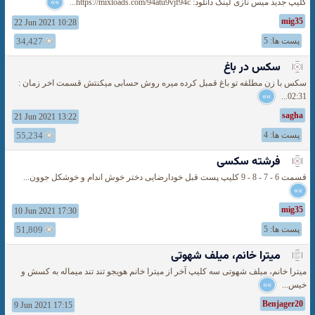
کلیپ جدید میس نازی لینک دانلود: https://mixloads.com/94atu9vjf94c...
»»
mig35
22 Jun 2021 10:28
پست ها: 5
34,427
سکس در باغ
سکس با زن مطلقه تو باغ قمبل کرده میره روش حسابی میکنتش قسمت اخر زمان :
»»
02:31...
sagha
21 Jun 2021 13:22
پست ها: 4
55,234
فرشته سکسی
قسمت 6 - 7 - 8 - 9 کلیپ پست قبل خودارضایی دختر خوش اندام و خوشکل جوون...
»»
mig35
10 Jun 2021 17:30
پست ها: 5
51,809
میترا خانم، میلف شهوتی
میترا خانم، میلف شهوتی سه کلیپ آخر از میترا خانم هویجو تند تند میماله به کسش و
خیس...
»»
Benjager20
9 Jun 2021 17:15