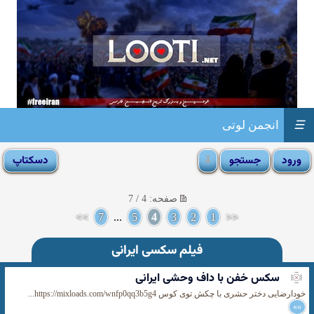
☰
انجمن لوتی
صفحه: 4 / 7
>>
7
...
5
4
3
2
1
<<
فیلم سکسی ایرانی
سکس خفن با داف وحشی ایرانی
خودارضایی دختر حشری با چکش توی کوس https://mixloads.com/wnfp0qq3b5g4...
»»