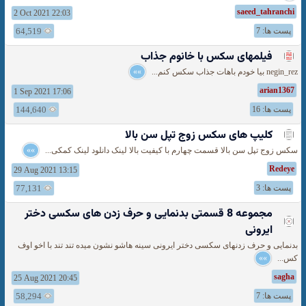
saeed_tahranchi
2 Oct 2021 22:03
پست ها: 7
64,519
فیلمهای سکس با خانوم جذاب
negin_rez بیا خودم باهات جذاب سکس کنم...
»»
arian1367
1 Sep 2021 17:06
پست ها: 16
144,640
کلیپ های سکس زوج تپل سن بالا
سکس زوج تپل سن بالا قسمت چهارم با کیفیت بالا لینک دانلود لینک کمکی...
»»
Redeye
29 Aug 2021 13:15
پست ها: 3
77,131
مجموعه 8 قسمتی بدنمایی و حرف زدن های سکسی دختر
ایرونی
بدنمایی و حرف زدنهای سکسی دختر ایرونی سینه هاشو نشون میده تند تند با اخو اوف
کس...
»»
sagha
25 Aug 2021 20:45
پست ها: 7
58,294