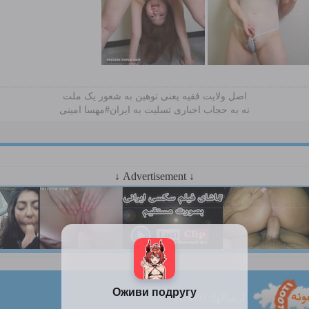
اصل ولایت فقیه یعنی‌ توهین به شعور یک ملت
نه به حجاب اجباری تسلیت به ایران#مهسا امینی
↓ Advertisement ↓
ارسالها: 263803