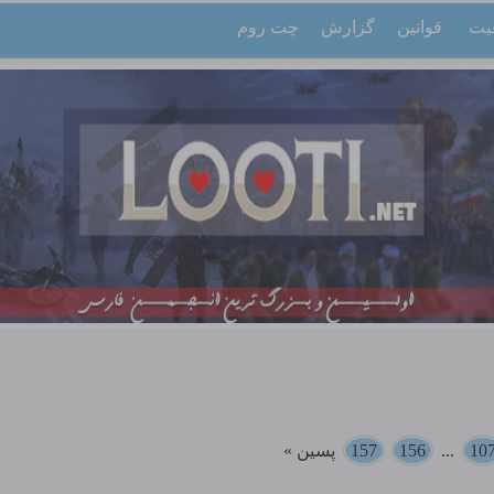
یت
قوانین
گزارش
چت روم
10
...
156
157
پسین »