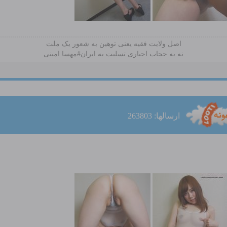
اصل ولایت فقیه یعنی‌ توهین به شعور یک ملت
نه به حجاب اجباری تسلیت به ایران#مهسا امینی
ارسالها: 263803