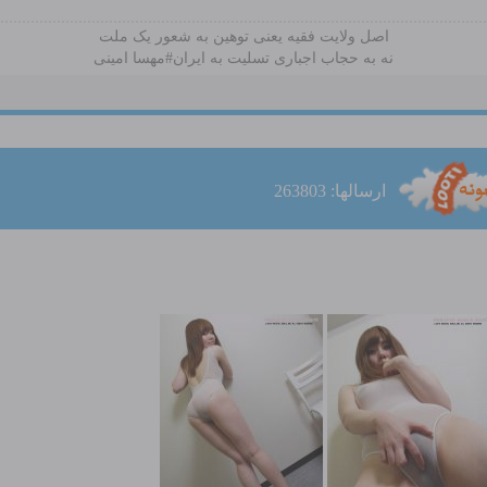
اصل ولایت فقیه یعنی‌ توهین به شعور یک ملت
نه به حجاب اجباری تسلیت به ایران#مهسا امینی
ارسالها: 263803