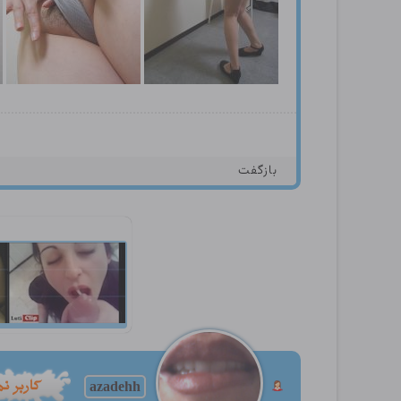
بازگفت
azadehh