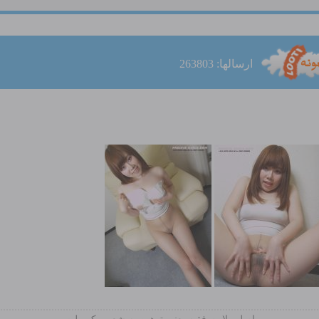
ارسالها: 263803