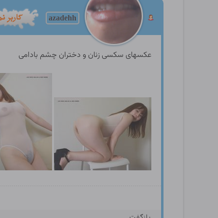
azadehh
عکسهای سکسی زنان و دختران چشم بادامی
بازگفت