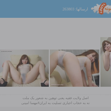
ارسالها: 263803
اصل ولایت فقیه یعنی‌ توهین به شعور یک ملت
نه به حجاب اجباری تسلیت به ایران#مهسا امینی