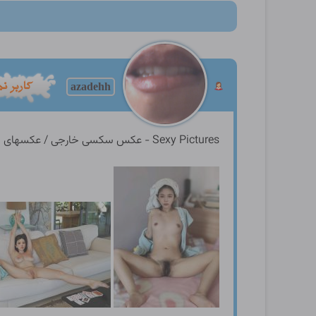
azadehh
Sexy Pictures - عکس سکسی خارجی / عکسهای سکسی زنان و دختران چشم بادامی