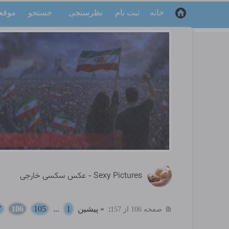
خانه
ثبت نام
نظرسنجی
جستجو
موقع
Sexy Pictures - عکس سکسی خارجی
:
« پیشین
1
...
105
106
7
صفحه 106 از 157