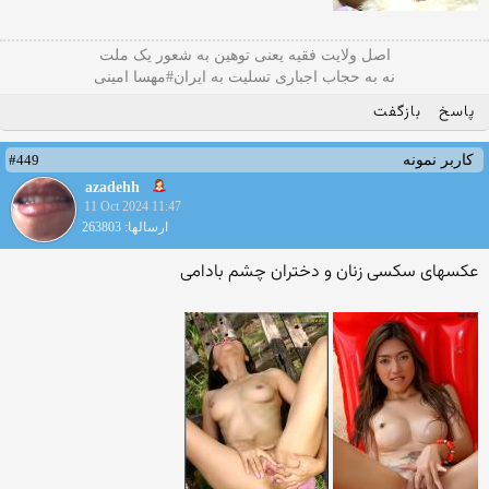
اصل ولایت فقیه یعنی‌ توهین به شعور یک ملت
نه به حجاب اجباری تسلیت به ایران#مهسا امینی
پاسخ
بازگفت
#449
کاربر نمونه
azadehh
11 Oct 2024 11:47
ارسالها: 263803
عکسهای سکسی زنان و دختران چشم بادامی