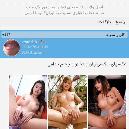
اصل ولایت فقیه یعنی‌ توهین به شعور یک ملت
نه به حجاب اجباری تسلیت به ایران#مهسا امینی
پاسخ
بازگفت
#447
کاربر نمونه
azadehh
11 Oct 2024 11:45
ارسالها: 263803
عکسهای سکسی زنان و دختران چشم بادامی