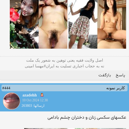
اصل ولایت فقیه یعنی‌ توهین به شعور یک ملت
نه به حجاب اجباری تسلیت به ایران#مهسا امینی
پاسخ
بازگفت
#444
کاربر نمونه
azadehh
10 Oct 2024 12:38
ارسالها: 263803
عکسهای سکسی زنان و دختران چشم بادامی