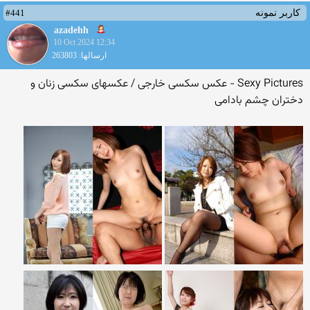
#441
کاربر نمونه
azadehh
10 Oct 2024 12:34
ارسالها: 263803
Sexy Pictures - عکس سکسی خارجی / عکسهای سکسی زنان و
دختران چشم بادامی