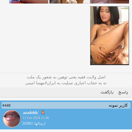
اصل ولایت فقیه یعنی‌ توهین به شعور یک ملت
نه به حجاب اجباری تسلیت به ایران#مهسا امینی
پاسخ
بازگفت
#448
کاربر نمونه
azadehh
11 Oct 2024 11:46
ارسالها: 263803