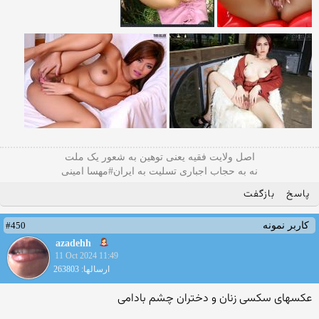
اصل ولایت فقیه یعنی‌ توهین به شعور یک ملت
نه به حجاب اجباری تسلیت به ایران#مهسا امینی
پاسخ
بازگفت
#450
کاربر نمونه
azadehh
11 Oct 2024 11:49
ارسالها: 263803
عکسهای سکسی زنان و دختران چشم بادامی