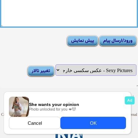
|
Moderator List
|
FAQ
|
How To
|
Rules
|
News
|
DMCA/Report Abuse (گزارش)
Sexy Pictures Archive
|
Adult Forums
|
Advertise on Looti
Copyright © 2009-2025
Looti.net
. Looti Forums is not responsible for the content of external
sites