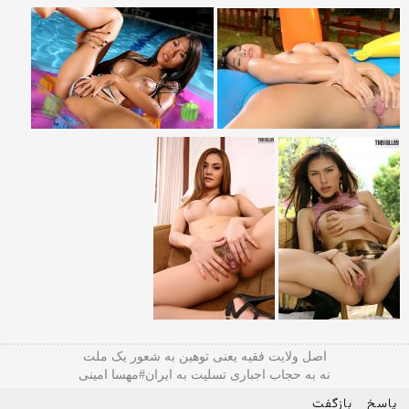
اصل ولایت فقیه یعنی‌ توهین به شعور یک ملت
نه به حجاب اجباری تسلیت به ایران#مهسا امینی
پاسخ
بازگفت