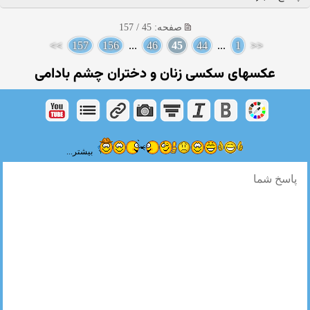
صفحه: 45 / 157
>>
157
156
...
46
45
44
...
1
<<
عکسهای سکسی زنان و دختران چشم بادامی
بیشتر...