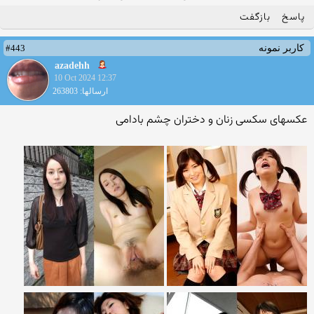
پاسخ
بازگفت
#443
کاربر نمونه
azadehh
10 Oct 2024 12:37
ارسالها: 263803
عکسهای سکسی زنان و دختران چشم بادامی