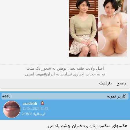
اصل ولایت فقیه یعنی‌ توهین به شعور یک ملت
نه به حجاب اجباری تسلیت به ایران#مهسا امینی
پاسخ
بازگفت
#446
کاربر نمونه
azadehh
11 Oct 2024 11:43
ارسالها: 263803
عکسهای سکسی زنان و دختران چشم بادامی