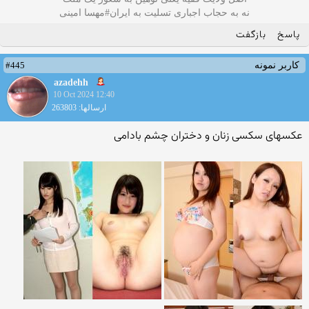
نه به حجاب اجباری تسلیت به ایران#مهسا امینی
پاسخ
بازگفت
#445
کاربر نمونه
azadehh
10 Oct 2024 12:40
ارسالها: 263803
عکسهای سکسی زنان و دختران چشم بادامی