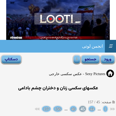
☰
انجمن لوتی
Sexy Pictures - عکس سکسی خارجی
عکسهای سکسی زنان و دختران چشم بادامی
صفحه: 45 / 157
>>
157
156
...
46
45
44
...
1
<<