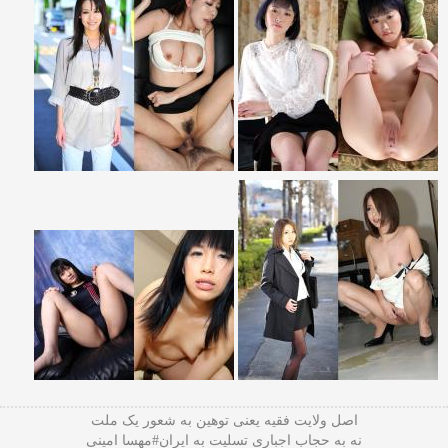
اصل ولایت فقیه یعنی‌ توهین به شعور یک ملت
نه به حجاب اجباری تسلیت به ایران#مهسا امینی