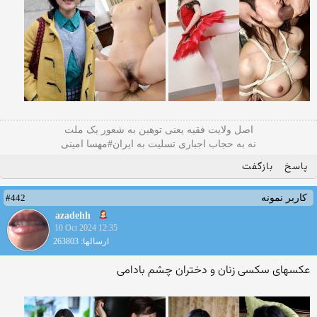
اصل ولایت فقیه یعنی‌ توهین به شعور یک ملت
نه به حجاب اجباری تسلیت به ایران#مهسا امینی
پاسخ
بازگفت
#442
کاربر نمونه
azadehh
10 Oct 2024 12:35
ارسالها: 263803
عکسهای سکسی زنان و دختران چشم بادامی