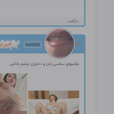
بازگفت
azadehh
عکسهای سکسی زنان و دختران چشم بادامی