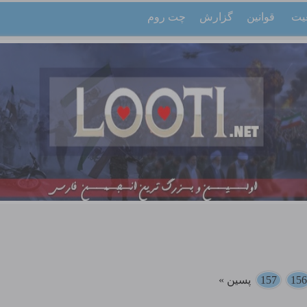
یت
قوانین
گزارش
چت روم
156
157
پسین »