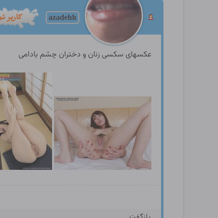
azadehh
عکسهای سکسی زنان و دختران چشم بادامی
بازگفت