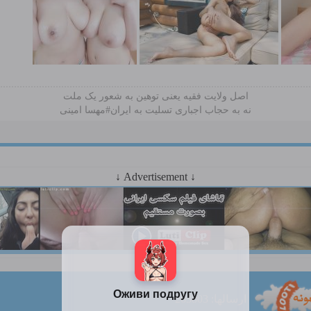
اصل ولایت فقیه یعنی‌ توهین به شعور یک ملت
نه به حجاب اجباری تسلیت به ایران#مهسا امینی
↓ Advertisement ↓
ارسالها: 263803