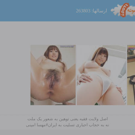
ارسالها: 263803
اصل ولایت فقیه یعنی‌ توهین به شعور یک ملت
نه به حجاب اجباری تسلیت به ایران#مهسا امینی