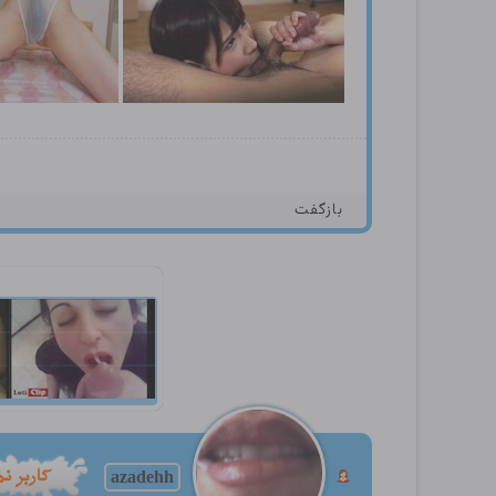
بازگفت
azadehh