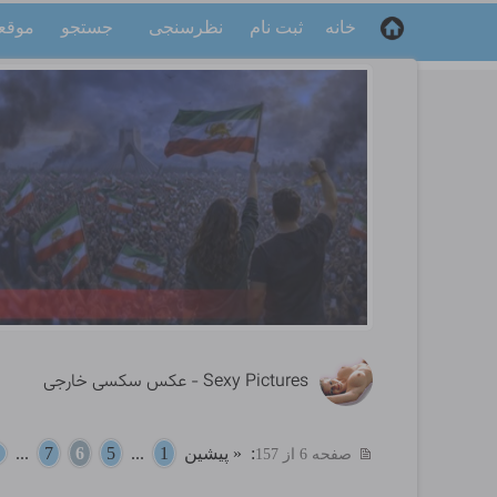
خانه
ثبت نام
نظرسنجی
جستجو
موقع
Sexy Pictures - عکس سکسی خارجی
:
« پیشین
1
...
5
6
7
...
صفحه 6 از 157