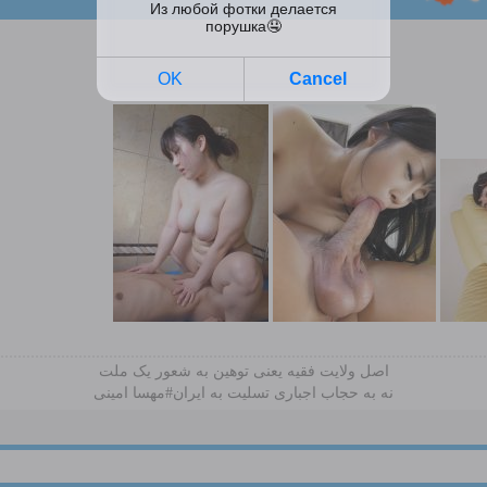
اصل ولایت فقیه یعنی‌ توهین به شعور یک ملت
نه به حجاب اجباری تسلیت به ایران#مهسا امینی