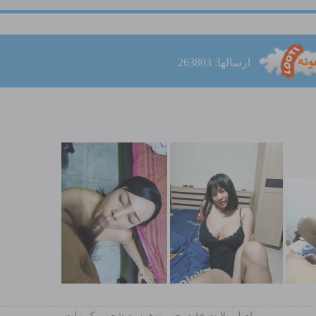
ارسالها: 263803
اصل ولایت فقیه یعنی‌ توهین به شعور یک ملت