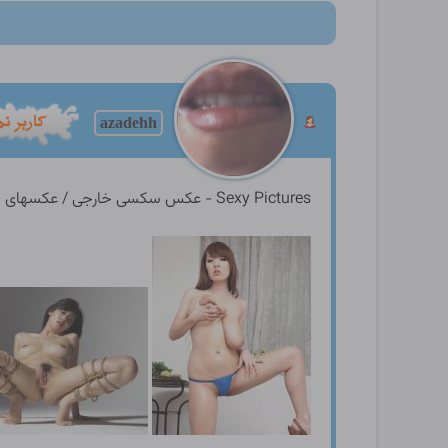
azadehh
Sexy Pictures - عکس سکسی خارجی / عکسهای سکسی زنان و دختران چشم بادامی