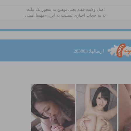
اصل ولایت فقیه یعنی‌ توهین به شعور یک ملت
نه به حجاب اجباری تسلیت به ایران#مهسا امینی
ارسالها: 263803