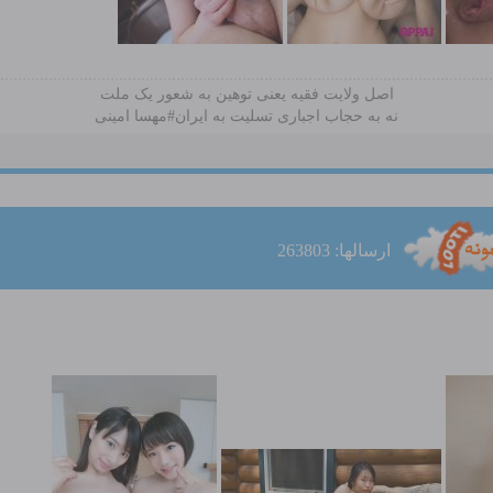
اصل ولایت فقیه یعنی‌ توهین به شعور یک ملت
نه به حجاب اجباری تسلیت به ایران#مهسا امینی
ارسالها: 263803