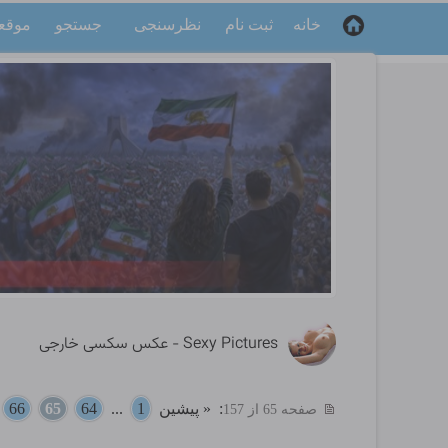
خانه
ثبت نام
نظرسنجی
جستجو
موقع
Sexy Pictures - عکس سکسی خارجی
:
« پیشین
1
...
64
65
66
.
صفحه 65 از 157