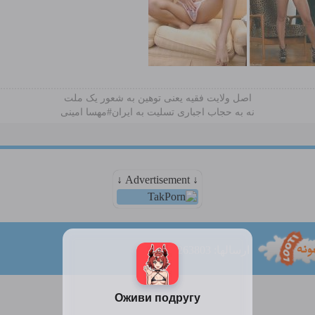
اصل ولایت فقیه یعنی‌ توهین به شعور یک ملت
نه به حجاب اجباری تسلیت به ایران#مهسا امینی
↓ Advertisement ↓
ارسالها: 263803