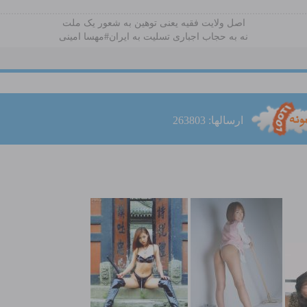
اصل ولایت فقیه یعنی‌ توهین به شعور یک ملت
نه به حجاب اجباری تسلیت به ایران#مهسا امینی
ارسالها: 263803