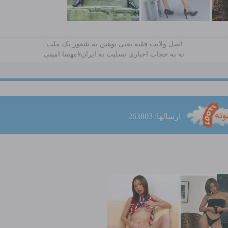
اصل ولایت فقیه یعنی‌ توهین به شعور یک ملت
نه به حجاب اجباری تسلیت به ایران#مهسا امینی
ارسالها: 263803