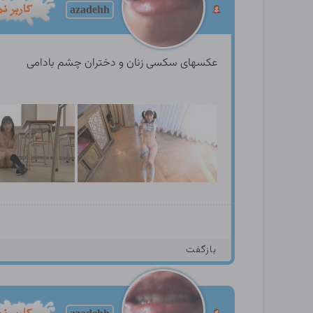
azadehh
عکسهای سکسی زنان و دختران چشم بادامی
بازگفت