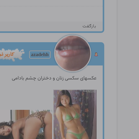
بازگفت
azadehh
عکسهای سکسی زنان و دختران چشم بادامی