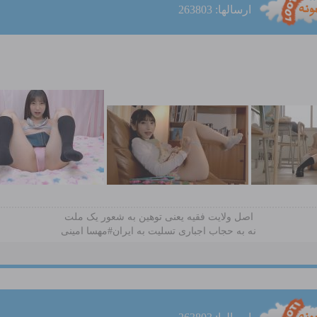
ارسالها: 263803
اصل ولایت فقیه یعنی‌ توهین به شعور یک ملت
نه به حجاب اجباری تسلیت به ایران#مهسا امینی