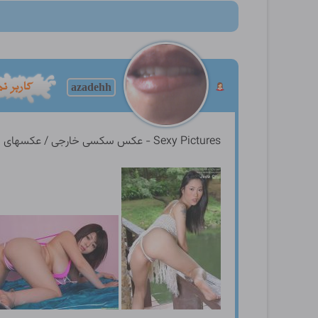
azadehh
Sexy Pictures - عکس سکسی خارجی / عکسهای سکسی زنان و دختران چشم بادامی