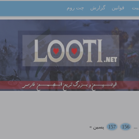
یت
قوانین
گزارش
چت روم
..
156
157
پسین »