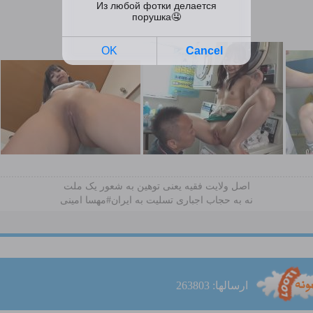
اصل ولایت فقیه یعنی‌ توهین به شعور یک ملت
نه به حجاب اجباری تسلیت به ایران#مهسا امینی
ارسالها: 263803