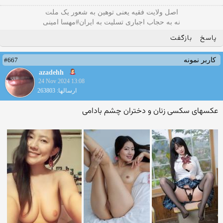
اصل ولایت فقیه یعنی‌ توهین به شعور یک ملت
نه به حجاب اجباری تسلیت به ایران#مهسا امینی
پاسخ
بازگفت
#667
کاربر نمونه
azadehh
24 Nov 2024 13:08
ارسالها: 263803
عکسهای سکسی زنان و دختران چشم بادامی