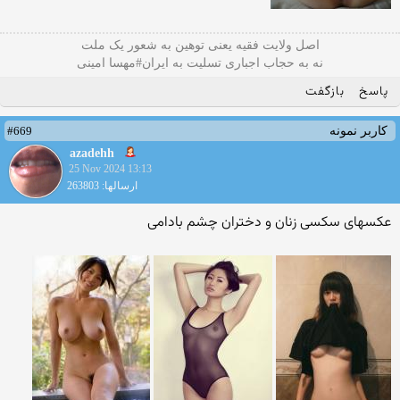
اصل ولایت فقیه یعنی‌ توهین به شعور یک ملت
نه به حجاب اجباری تسلیت به ایران#مهسا امینی
پاسخ
بازگفت
#669
کاربر نمونه
azadehh
25 Nov 2024 13:13
ارسالها: 263803
عکسهای سکسی زنان و دختران چشم بادامی