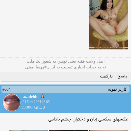
اصل ولایت فقیه یعنی‌ توهین به شعور یک ملت
نه به حجاب اجباری تسلیت به ایران#مهسا امینی
پاسخ
بازگفت
#664
کاربر نمونه
azadehh
24 Nov 2024 13:05
ارسالها: 263803
عکسهای سکسی زنان و دختران چشم بادامی