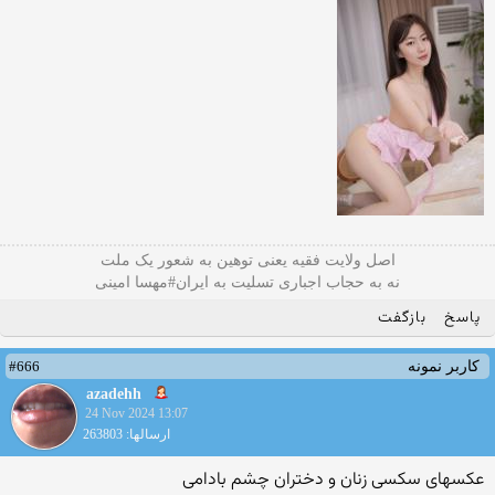
اصل ولایت فقیه یعنی‌ توهین به شعور یک ملت
نه به حجاب اجباری تسلیت به ایران#مهسا امینی
پاسخ
بازگفت
#666
کاربر نمونه
azadehh
24 Nov 2024 13:07
ارسالها: 263803
عکسهای سکسی زنان و دختران چشم بادامی