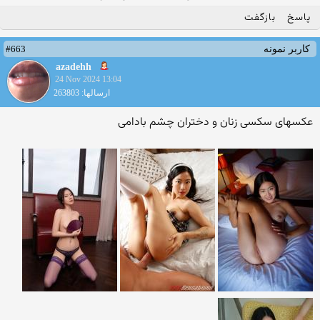
پاسخ
بازگفت
#663
کاربر نمونه
azadehh
24 Nov 2024 13:04
ارسالها: 263803
عکسهای سکسی زنان و دختران چشم بادامی