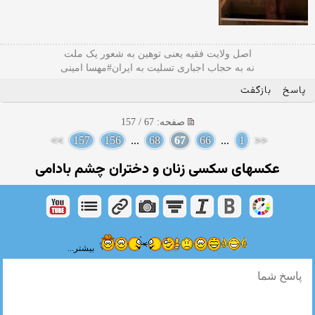
اصل ولایت فقیه یعنی‌ توهین به شعور یک ملت
نه به حجاب اجباری تسلیت به ایران#مهسا امینی
پاسخ
بازگفت
صفحه: 67 / 157
>>
157
156
...
68
67
66
...
1
<<
عکسهای سکسی زنان و دختران چشم بادامی
بیشتر...