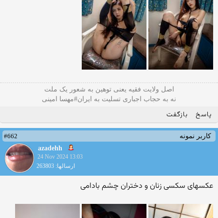
اصل ولایت فقیه یعنی‌ توهین به شعور یک ملت
نه به حجاب اجباری تسلیت به ایران#مهسا امینی
پاسخ
بازگفت
#662
کاربر نمونه
azadehh
24 Nov 2024 13:03
ارسالها: 263803
عکسهای سکسی زنان و دختران چشم بادامی