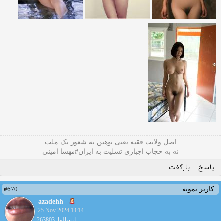
اصل ولایت فقیه یعنی‌ توهین به شعور یک ملت
نه به حجاب اجباری تسلیت به ایران#مهسا امینی
پاسخ
بازگفت
#670
کاربر نمونه
azadehh
25 Nov 2024 13:14
ارسالها: 263803