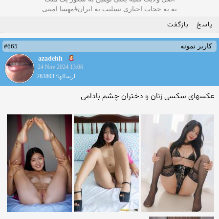
نه به حجاب اجباری تسلیت به ایران#مهسا امینی
پاسخ
بازگفت
#665
کاربر نمونه
azadehh
24 Nov 2024 13:06
ارسالها: 263803
عکسهای سکسی زنان و دختران چشم بادامی