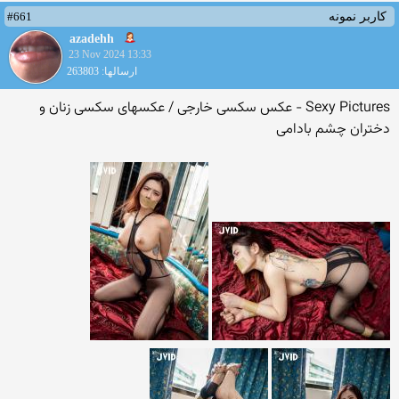
#661
کاربر نمونه
azadehh
23 Nov 2024 13:33
ارسالها: 263803
Sexy Pictures - عکس سکسی خارجی / عکسهای سکسی زنان و
دختران چشم بادامی