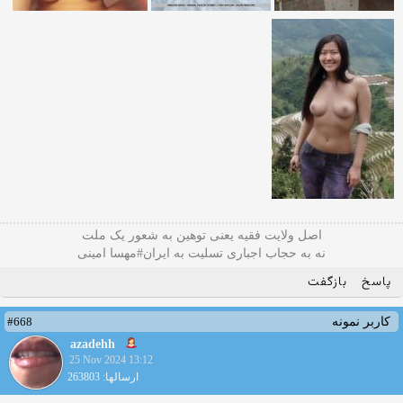
اصل ولایت فقیه یعنی‌ توهین به شعور یک ملت
نه به حجاب اجباری تسلیت به ایران#مهسا امینی
پاسخ
بازگفت
#668
کاربر نمونه
azadehh
25 Nov 2024 13:12
ارسالها: 263803