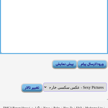
|
Moderator List
|
FAQ
|
How To
|
Rules
|
News
|
DMCA/Report Abuse (گزارش)