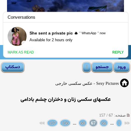
☰
انجمن لوتی
Sexy Pictures - عکس سکسی خارجی
عکسهای سکسی زنان و دختران چشم بادامی
صفحه: 67 / 157
>>
157
156
...
68
67
66
...
1
<<