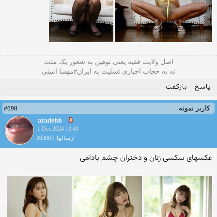
اصل ولایت فقیه یعنی‌ توهین به شعور یک ملت
نه به حجاب اجباری تسلیت به ایران#مهسا امینی
پاسخ
بازگفت
#698
کاربر نمونه
azadehh
1 Dec 2024 13:40
ارسالها: 263803
عکسهای سکسی زنان و دختران چشم بادامی