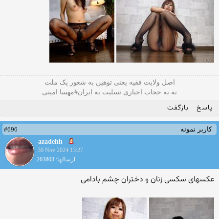
اصل ولایت فقیه یعنی‌ توهین به شعور یک ملت
نه به حجاب اجباری تسلیت به ایران#مهسا امینی
پاسخ
بازگفت
#696
کاربر نمونه
azadehh
30 Nov 2024 13:27
ارسالها: 263803
عکسهای سکسی زنان و دختران چشم بادامی