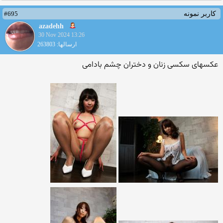
#695
کاربر نمونه
azadehh
30 Nov 2024 13:26
ارسالها: 263803
عکسهای سکسی زنان و دختران چشم بادامی