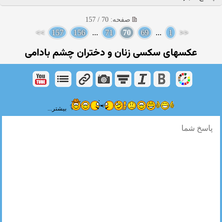
صفحه: 70 / 157
>>
157
156
...
71
70
69
...
1
<<
عکسهای سکسی زنان و دختران چشم بادامی
بیشتر...