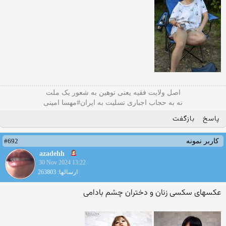
اصل ولایت فقیه یعنی‌ توهین به شعور یک ملت
نه به حجاب اجباری تسلیت به ایران#مهسا امینی
پاسخ
بازگفت
#692
کاربر نمونه
azadehh
30 Nov 2024 13:22
ارسالها: 263803
عکسهای سکسی زنان و دختران چشم بادامی