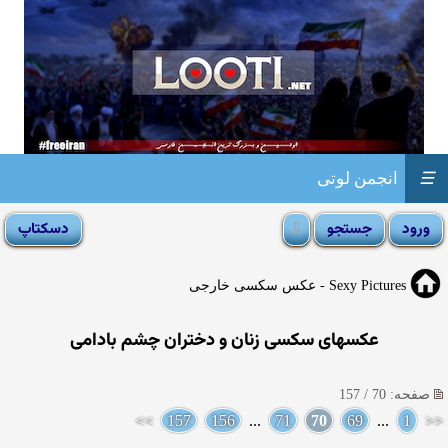
☰
انجمن لوتی
Sexy Pictures - عکس سکسی خارجی
عکسهای سکسی زنان و دختران چشم بادامی
صفحه: 70 / 157
>>
157
156
...
71
70
69
...
1
<<