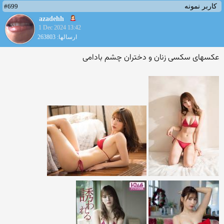
#699
کاربر نمونه
azadehh
1 Dec 2024 13:42
ارسالها: 263803
عکسهای سکسی زنان و دختران چشم بادامی