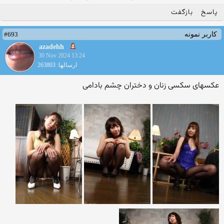
پاسخ
بازگفت
#693
کاربر نمونه
azadehh
30 Nov 2024 13:24
ارسالها: 263803
عکسهای سکسی زنان و دختران چشم بادامی