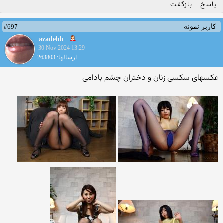
پاسخ
بازگفت
#697
کاربر نمونه
azadehh
30 Nov 2024 13:29
ارسالها: 263803
عکسهای سکسی زنان و دختران چشم بادامی