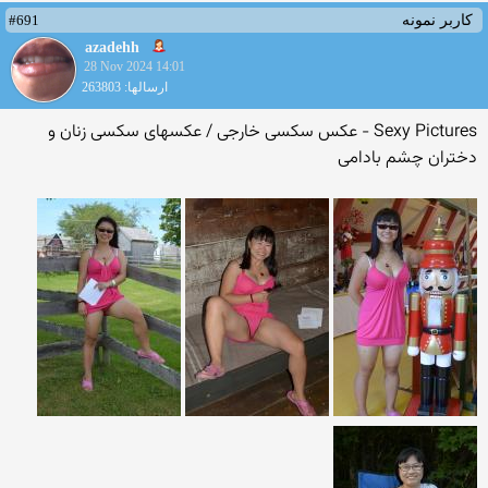
#691
کاربر نمونه
azadehh
28 Nov 2024 14:01
ارسالها: 263803
Sexy Pictures - عکس سکسی خارجی / عکسهای سکسی زنان و
دختران چشم بادامی