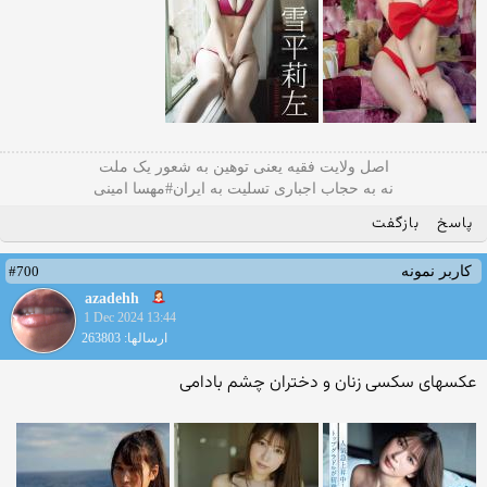
اصل ولایت فقیه یعنی‌ توهین به شعور یک ملت
نه به حجاب اجباری تسلیت به ایران#مهسا امینی
پاسخ
بازگفت
#700
کاربر نمونه
azadehh
1 Dec 2024 13:44
ارسالها: 263803
عکسهای سکسی زنان و دختران چشم بادامی