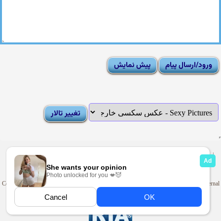
|
Moderator List
|
FAQ
|
How To
|
Rules
|
News
|
DMCA/Report Abuse (گزارش)
Sexy Pictures Archive
|
Adult Forums
|
Advertise on Looti
Copyright © 2009-2025
Looti.net
. Looti Forums is not responsible for the content of external
sites