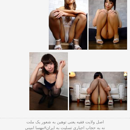
اصل ولایت فقیه یعنی‌ توهین به شعور یک ملت
نه به حجاب اجباری تسلیت به ایران#مهسا امینی