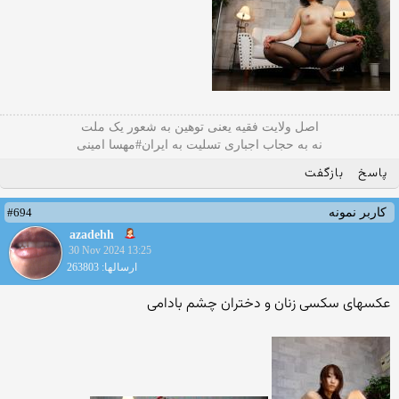
اصل ولایت فقیه یعنی‌ توهین به شعور یک ملت
نه به حجاب اجباری تسلیت به ایران#مهسا امینی
پاسخ
بازگفت
#694
کاربر نمونه
azadehh
30 Nov 2024 13:25
ارسالها: 263803
عکسهای سکسی زنان و دختران چشم بادامی