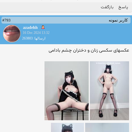
پاسخ
بازگفت
#793
کاربر نمونه
azadehh
16 Dec 2024 13:32
ارسالها: 263803
عکسهای سکسی زنان و دختران چشم بادامی