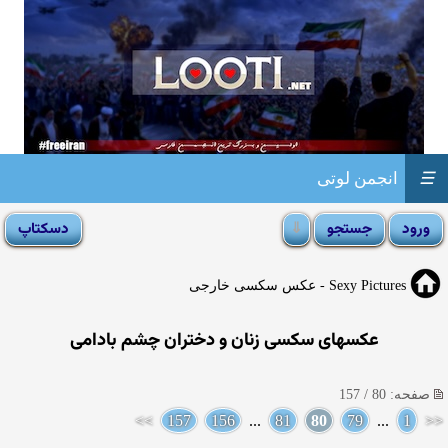
☰
انجمن لوتی
Sexy Pictures - عکس سکسی خارجی
عکسهای سکسی زنان و دختران چشم بادامی
صفحه: 80 / 157
>>
157
156
...
81
80
79
...
1
<<