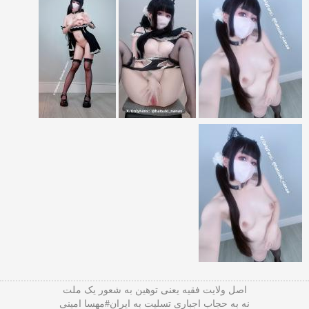
اصل ولایت فقیه یعنی‌ توهین به شعور یک ملت
نه به حجاب اجباری تسلیت به ایران#مهسا امینی