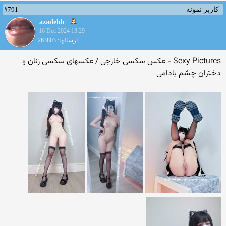
#791
کاربر نمونه
azadehh
16 Dec 2024 13:29
ارسالها: 263803
Sexy Pictures - عکس سکسی خارجی / عکسهای سکسی زنان و
دختران چشم بادامی