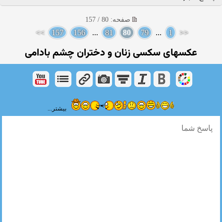
صفحه: 80 / 157
>>
157
156
...
81
80
79
...
1
<<
عکسهای سکسی زنان و دختران چشم بادامی
بیشتر...