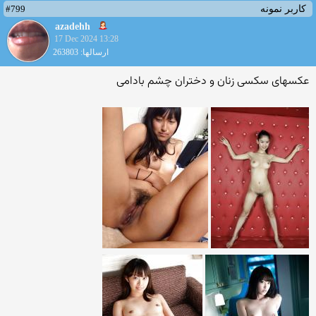
#799
کاربر نمونه
azadehh
17 Dec 2024 13:28
ارسالها: 263803
عکسهای سکسی زنان و دختران چشم بادامی