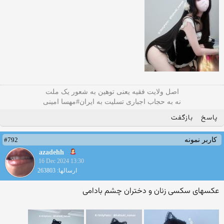
اصل ولایت فقیه یعنی‌ توهین به شعور یک ملت
نه به حجاب اجباری تسلیت به ایران#مهسا امینی
پاسخ
بازگفت
#792
کاربر نمونه
azadehh
16 Dec 2024 13:30
ارسالها: 263803
عکسهای سکسی زنان و دختران چشم بادامی