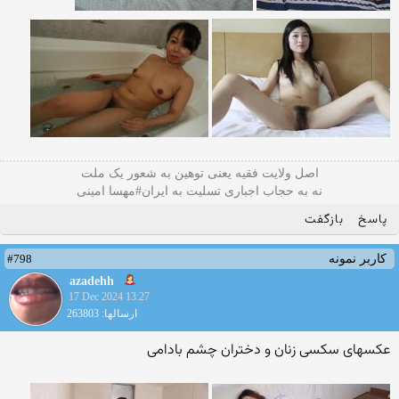
اصل ولایت فقیه یعنی‌ توهین به شعور یک ملت
نه به حجاب اجباری تسلیت به ایران#مهسا امینی
پاسخ
بازگفت
#798
کاربر نمونه
azadehh
17 Dec 2024 13:27
ارسالها: 263803
عکسهای سکسی زنان و دختران چشم بادامی