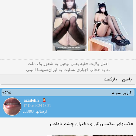
اصل ولایت فقیه یعنی‌ توهین به شعور یک ملت
نه به حجاب اجباری تسلیت به ایران#مهسا امینی
پاسخ
بازگفت
#794
کاربر نمونه
azadehh
17 Dec 2024 13:21
ارسالها: 263803
عکسهای سکسی زنان و دختران چشم بادامی