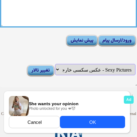
|
Moderator List
|
FAQ
|
How To
|
Rules
|
News
|
DMCA/Report Abuse (گزارش)
Sexy Pictures Archive
|
Adult Forums
|
Advertise on Looti
Copyright © 2009-2025
Looti.net
. Looti Forums is not responsible for the content of external
sites