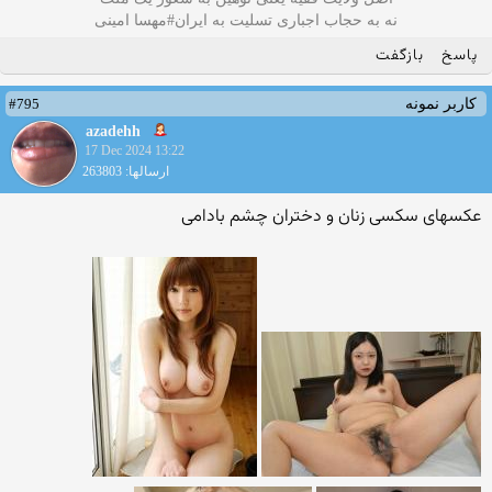
نه به حجاب اجباری تسلیت به ایران#مهسا امینی
پاسخ
بازگفت
#795
کاربر نمونه
azadehh
17 Dec 2024 13:22
ارسالها: 263803
عکسهای سکسی زنان و دختران چشم بادامی