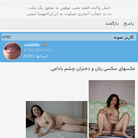
اصل ولایت فقیه یعنی‌ توهین به شعور یک ملت
نه به حجاب اجباری تسلیت به ایران#مهسا امینی
پاسخ
بازگفت
#797
کاربر نمونه
azadehh
17 Dec 2024 13:25
ارسالها: 263803
عکسهای سکسی زنان و دختران چشم بادامی