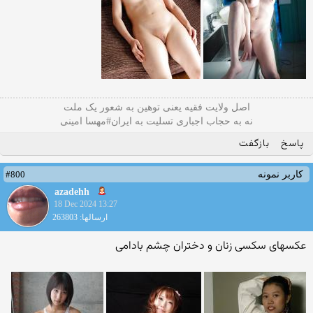
اصل ولایت فقیه یعنی‌ توهین به شعور یک ملت
نه به حجاب اجباری تسلیت به ایران#مهسا امینی
پاسخ
بازگفت
#800
کاربر نمونه
azadehh
18 Dec 2024 13:27
ارسالها: 263803
عکسهای سکسی زنان و دختران چشم بادامی