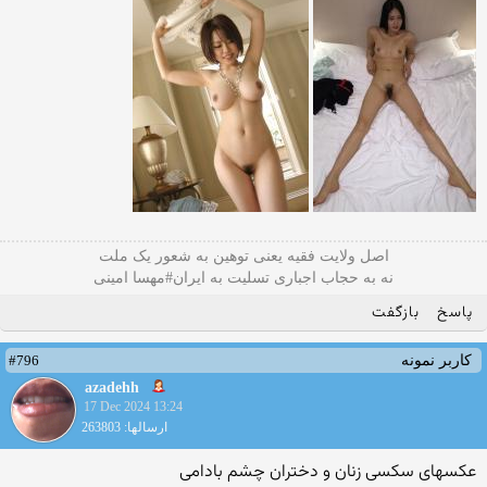
اصل ولایت فقیه یعنی‌ توهین به شعور یک ملت
نه به حجاب اجباری تسلیت به ایران#مهسا امینی
پاسخ
بازگفت
#796
کاربر نمونه
azadehh
17 Dec 2024 13:24
ارسالها: 263803
عکسهای سکسی زنان و دختران چشم بادامی