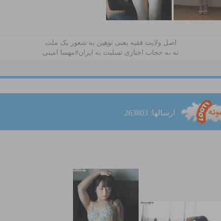
اصل ولایت فقیه یعنی‌ توهین به شعور یک ملت
نه به حجاب اجباری تسلیت به ایران#مهسا امینی
ارسالها: 263803