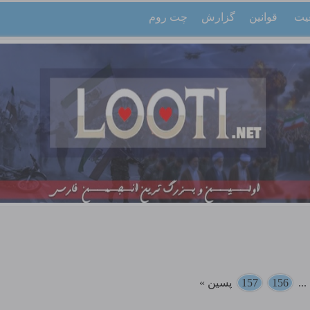
یت
قوانین
گزارش
چت روم
..
156
157
پسین »