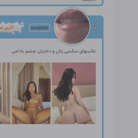
azadehh
عکسهای سکسی زنان و دختران چشم بادامی