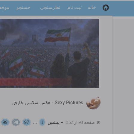
خانه
ثبت نام
نظرسنجی
جستجو
موقع
Sexy Pictures - عکس سکسی خارجی
:
« پیشین
1
...
97
98
99
.
صفحه 98 از 157