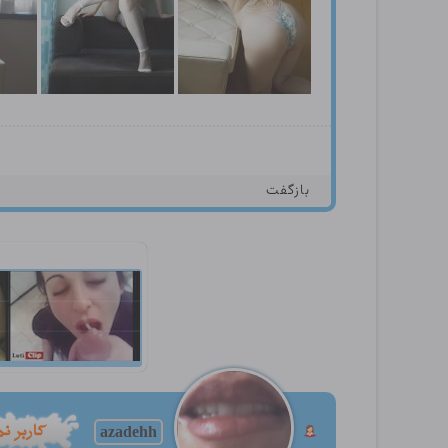
بازگفت
azadehh