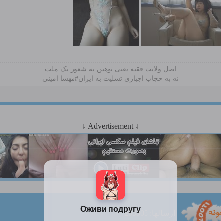
اصل ولایت فقیه یعنی‌ توهین به شعور یک ملت
نه به حجاب اجباری تسلیت به ایران#مهسا امینی
↓ Advertisement ↓
ارسالها: 263803