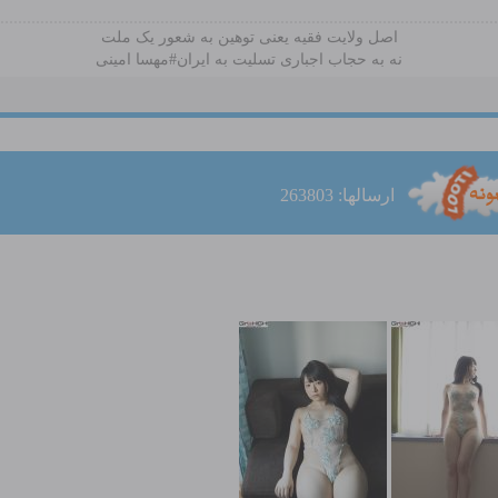
اصل ولایت فقیه یعنی‌ توهین به شعور یک ملت
نه به حجاب اجباری تسلیت به ایران#مهسا امینی
ارسالها: 263803