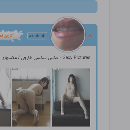
azadehh
Sexy Pictures - عکس سکسی خارجی / عکسهای سکسی زنان و دختران چشم بادامی