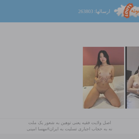
ارسالها: 263803
اصل ولایت فقیه یعنی‌ توهین به شعور یک ملت
نه به حجاب اجباری تسلیت به ایران#مهسا امینی