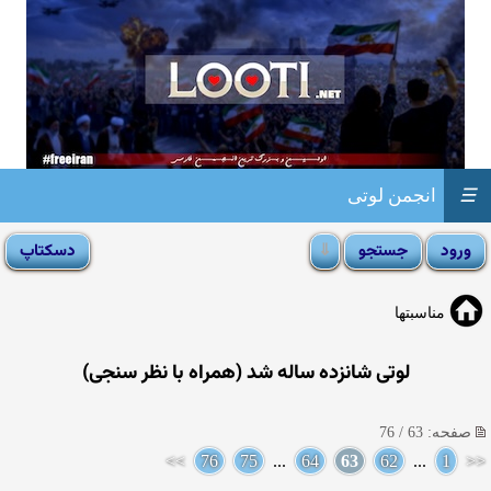
☰
انجمن لوتی
مناسبتها
لوتی شانزده ساله شد (همراه با نظر سنجی)
صفحه: 63 / 76
>>
76
75
...
64
63
62
...
1
<<