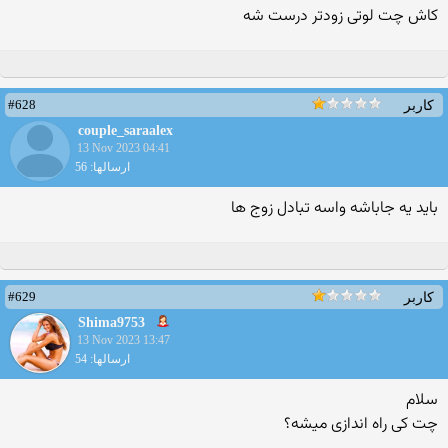
کاش چت لوتی زودتر درست شه
#628
کاربر
couple_saraalex
13 Nov 2023 04:41
ارسالها: 56
باید یه جا‌باشه واسه‌ تبادل زوج ها
#629
کاربر
Shima9753
13 Nov 2023 13:47
ارسالها: 54
سلام
چت کی راه اندازی میشه؟