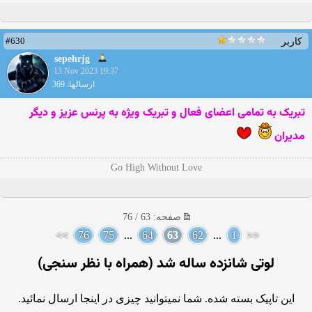
#630
کاربر
sepehrjg
13 Nov 2023 19:37
ارسالها: 369
تبریک به تمامی اعضای فعال و تبریک ویژه به پرنس عزیز و دیگر
مدیران
Go High Without Love
صفحه: 63 / 76
>>
76
75
...
64
63
62
...
1
<<
لوتی شانزده ساله شد (همراه با نظر سنجی)
این تاپیک بسته شده. شما نمیتوانید چیزی در اینجا ارسال نمائید.