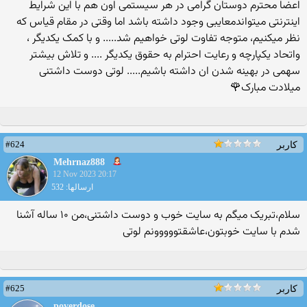
اعضا محترم دوستان گرامی در هر سیستمی اون هم با این شرایط
اینترنتی میتواندمعایبی وجود داشته باشد اما وقتی در مقام قیاس که
نظر میکنیم، متوجه تفاوت لوتی خواهیم شد..... و با کمک یکدیگر ،
واتحاد یکپارچه و رعایت احترام به حقوق یکدیگر .... و تلاش بیشتر
سهمی در بهینه شدن ان داشته باشیم..... لوتی دوست داشتنی
میلادت مبارک🌹
#624
کاربر
Mehrnaz888
12 Nov 2023 20:17
ارسالها: 532
سلام،تبریک میگم به سایت خوب و دوست داشتنی،من ۱۰ ساله آشنا
شدم با سایت خوبتون،عاشقتووووونم لوتی
#625
کاربر
poverdose