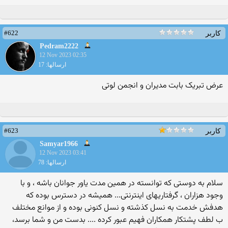
#622
کاربر
Pedram2222
12 Nov 2023 02:35
ارسالها: 17
عرض تبریک بابت مدیران و انجمن لوتی
#623
کاربر
Samyar1966
12 Nov 2023 03:41
ارسالها: 78
سلام به دوستی که توانسته در همین مدت یاور جوانان باشه ، و با
وجود هزاران ، گرفتاریهای اینترنتی... همیشه در دسترس بوده که
هدفش خدمت به نسل کذشته و نسل کنونی بوده و از موانع مختلف
ب لطف پشتکار همکاران فهیم عبور کرده .... بدست من و شما برسد،