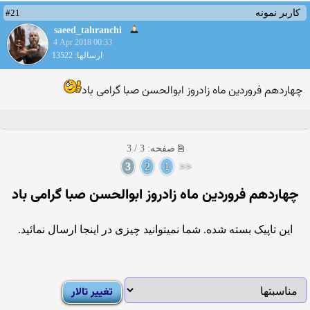
#21
کاربر نمونه
saeed_tahranchi
4 Apr 2018 00:33
ارسالها: 13522
چهاردهم فروردین ماه زادروز ابوالحسن صبا گرامی باد
صفحه: 3 / 3
3
2
1
<<
چهاردهم فروردین ماه زادروز ابوالحسن صبا گرامی باد
این تاپیک بسته شده. شما نمیتوانید چیزی در اینجا ارسال نمائید.