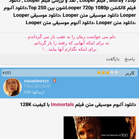
Bluray 720p , فیلم Looper , نقد و بررسی فیلم Looper , دانلود
فیلم کالکشن Looper 720p 1080pشون بین Top 250،دانلود آلبوم
Looper دانلود موسیقی متن Looper ،دانلود موسیقی Looper
،دانلود متن Looper ،دانلود آلبوم موسیقی متن Looper
دلم می خواست زمان را به عقب باز می گرداندم…
نه برای اینکه آنهایی که رفتند را باز گردانم…
برای اینکه نگذارم آنها بیایند…!
پاسخ
بازگفت
#105
کاربر
nazaninsexyy
7 Nov 2012 01:07
ارسالها: 3194
دانلود آلبوم موسیقی متن فیلم
Immortals
با کیفیت 128K