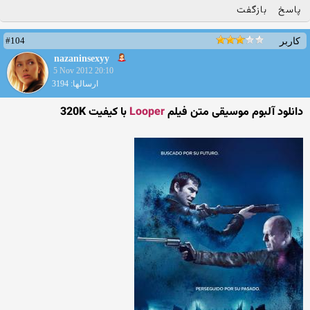
پاسخ
بازگفت
#104
کاربر
nazaninsexyy
5 Nov 2012 20:10
ارسالها: 3194
دانلود آلبوم موسیقی متن فیلم
Looper
با کیفیت 320K