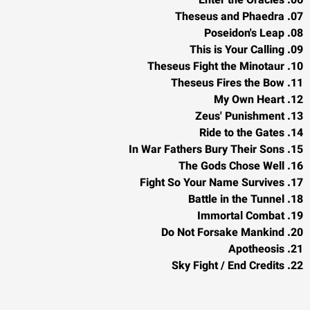
06. Enter the Oracles
07. Theseus and Phaedra
08. Poseidon's Leap
09. This is Your Calling
10. Theseus Fight the Minotaur
11. Theseus Fires the Bow
12. My Own Heart
13. Zeus' Punishment
14. Ride to the Gates
15. In War Fathers Bury Their Sons
16. The Gods Chose Well
17. Fight So Your Name Survives
18. Battle in the Tunnel
19. Immortal Combat
20. Do Not Forsake Mankind
21. Apotheosis
22. Sky Fight / End Credits