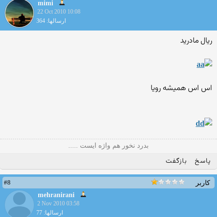
mimi
22 Oct 2010 10:08
ارسالها: 364
ریال مادرید
اس اس همیشه رویا
بدرد نخور هم واژه ایست .....
پاسخ
بازگفت
#8
کاربر
mehranirani
2 Nov 2010 03:58
ارسالها: 77