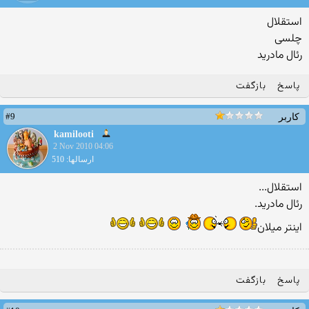
استقلال
چلسی
رئال مادرید
پاسخ
بازگفت
#9
کاربر
kamilooti
2 Nov 2010 04:06
ارسالها: 510
استقلال...
رئال مادرید.
اینتر میلان
پاسخ
بازگفت