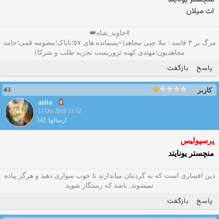
اث میلان
#جاوید_شاه👑
مرگ بر ۳ فاسد : ملا چپی مجاهد(+پسمانده های ۵۷؛نایاک؛مصومه قمی؛حامد
مجاهدیون؛مهتدی کهنه تروریست تجزیه طلب و شرکا)
پاسخ
بازگفت
#3
کاربر
azita
13 Oct 2010 11:52
ارسالها: 342
پرسپولیس
منچستر یونایتد
دین افساری است که به گردنتان میاندازند تا خوب سواری دهید و هرگز پیاده
نمیشوند, باشد که رستگار شوید
پاسخ
بازگفت