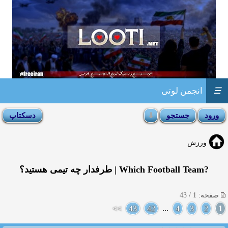
☰
انجمن لوتی
ورزش
?Which Football Team | طرفدار چه تیمی هستید؟
صفحه: 1 / 43
>>
43
42
...
4
3
2
1