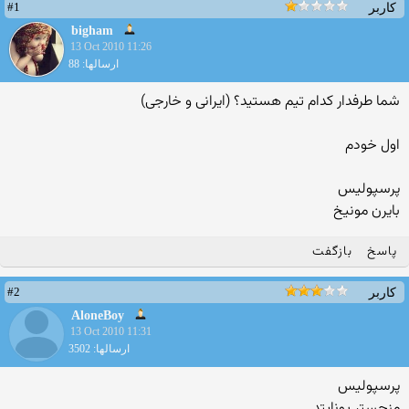
#1
کاربر
bigham
13 Oct 2010 11:26
ارسالها: 88
شما طرفدار کدام تیم هستید؟ (ایرانی و خارجی)
اول خودم
پرسپولیس
بایرن مونیخ
پاسخ
بازگفت
#2
کاربر
AloneBoy
13 Oct 2010 11:31
ارسالها: 3502
پرسپولیس
منچستر یونایتد