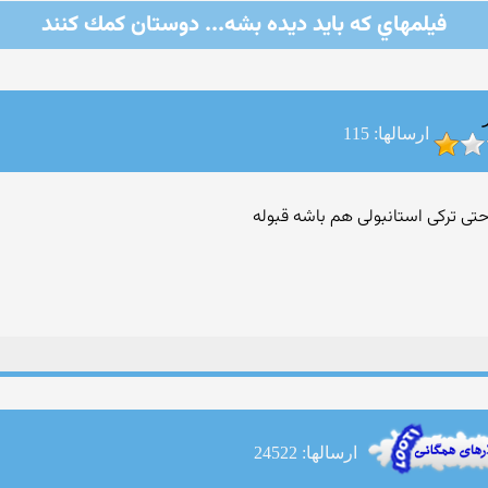
فيلمهاي كه بايد ديده بشه... دوستان كمك كنند
ارسالها: 115
ارسالها: 24522