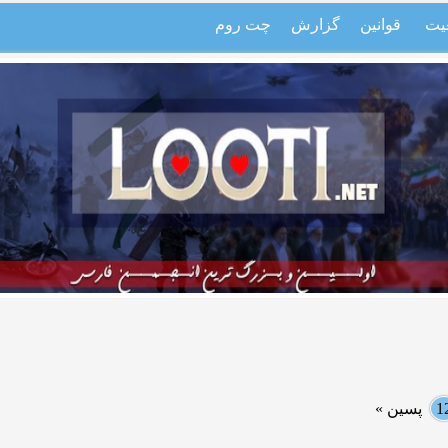
یت
قوانین
گزارش
چت روم
1
پسین »