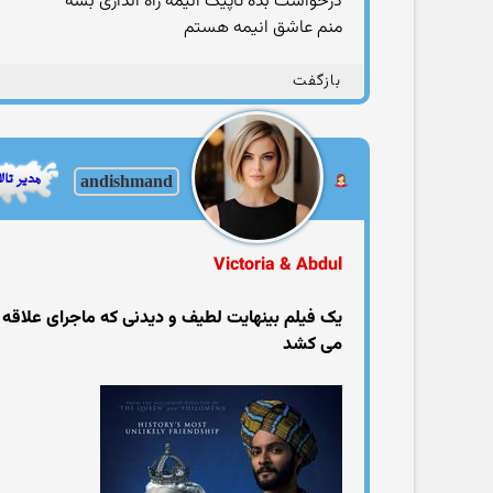
درخواست بده تاپیک انیمه راه اندازی بشه
منم عاشق انیمه هستم
بازگفت
andishmand
Victoria & Abdul
یک فیلم بینهایت لطیف و دیدنی که ماجرای علاقه
می کشد