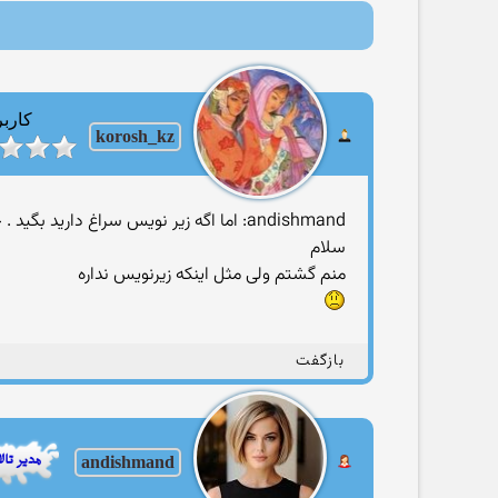
کاربر
korosh_kz
andishmand: اما اگه زیر نویس سراغ دارید بگید . حتی ترکی استانبولی هم باشه قبوله
سلام
منم گشتم ولی مثل اینکه زیرنویس نداره
بازگفت
andishmand