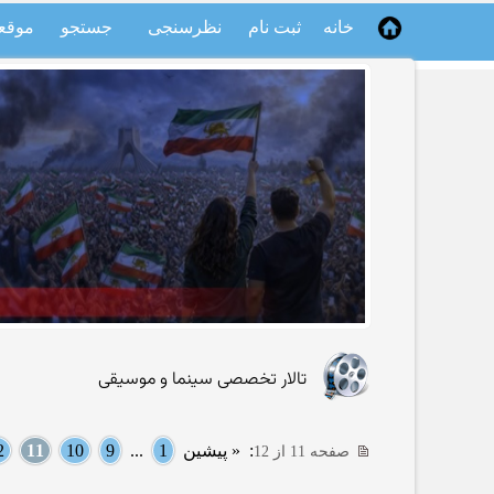
خانه
ثبت نام
نظرسنجی
جستجو
موقع
تالار تخصصی سینما و موسیقی
:
« پیشین
1
...
9
10
11
2
صفحه 11 از 12