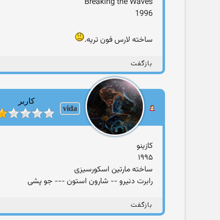
Breaking the Waves
1996
ساخته لارس فون تریه.
بازگفت
کاربر
vida
کازینو
۱۹۹۵
ساخته مارتین اسکورسیزی
رابرت دنیرو -- شارون استون --- جو پشی
بازگفت