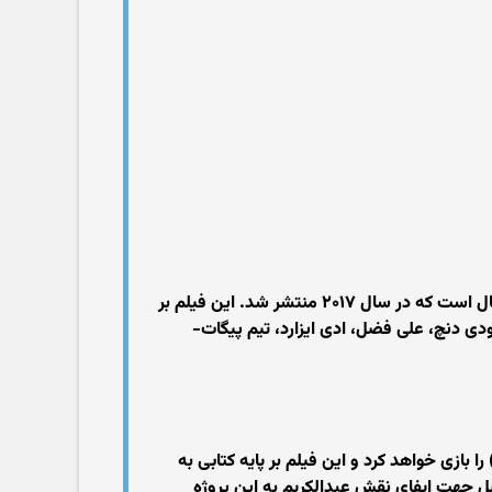
ویکتوریا و عبدل (انگلیسی: Victoria & Abdul) فیلمی در ژانر زندگینامه-درام به کارگردانی استیون فریرز و نویسندگی لی هال است که در سال ۲۰۱۷ منتشر شد. این فیلم بر
دی دنچ، علی فضل، ادی ایزارد، تیم پیگات-
) را بازی خواهد کرد و این فیلم بر پایه کتابی به
هد این فیلم را کارگردانی کند. در ۵ اوت ۲۰۱۶ اعلام شد که علی فضل جهت ایفای نقش عبدالکریم به این پروژه