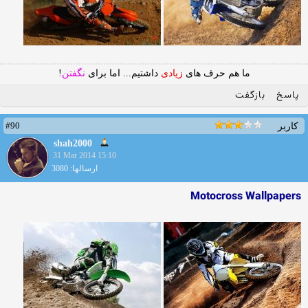
ما هم حرف های
زیادی
داشتیم... اما برای
نگفتن
!
پاسخ
بازگفت
#90
کاربر
shah2000
31 Mar 2014 15:10
ارسالها: 3080
Motocross Wallpapers