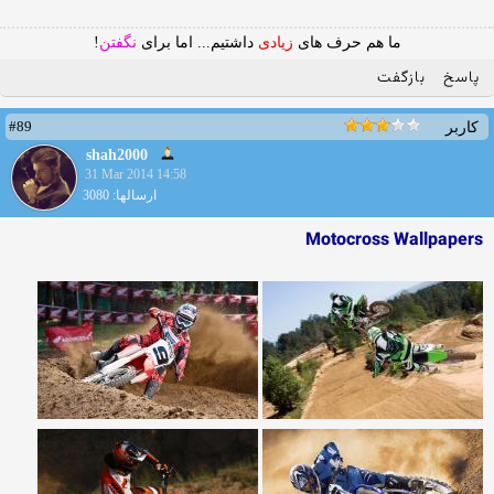
ما هم حرف های
زیادی
داشتیم... اما برای
نگفتن
!
پاسخ
بازگفت
#89
کاربر
shah2000
31 Mar 2014 14:58
ارسالها: 3080
Motocross Wallpapers