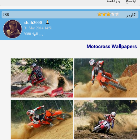
پاسخ
بازگفت
#88
کاربر
shah2000
31 Mar 2014 14:51
ارسالها: 3080
Motocross Wallpapers