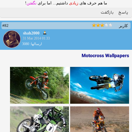
ما هم حرف های
زیادی
داشتیم... اما برای
نگفتن
!
پاسخ
بازگفت
#82
کاربر
shah2000
31 Mar 2014 01:33
ارسالها: 3080
Motocross Wallpapers