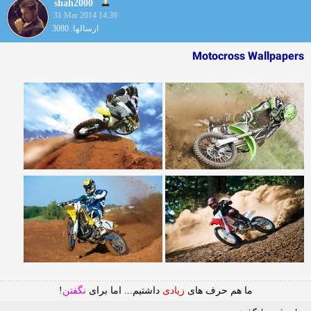
shah2000
31 Mar 2014 14:39
ارسالها: 3080
Motocross Wallpapers
ما هم حرف های
زیادی
داشتیم... اما برای
نگفتن
!