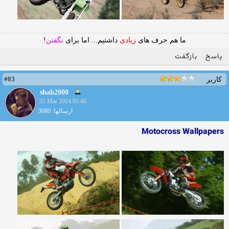
ما هم حرف های
زیادی
داشتیم... اما برای
نگفتن
!
پاسخ
بازگفت
#83
کاربر
shah2000
31 Mar 2014 01:40
ارسالها: 3080
Motocross Wallpapers