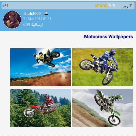
#81
کاربر
shah2000
31 Mar 2014 01:31
ارسالها: 3080
Motocross Wallpapers