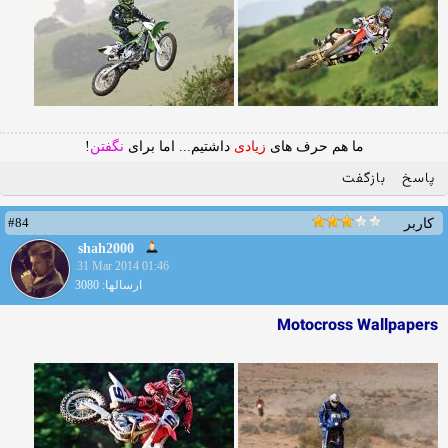
ما هم حرف های
زیادی
داشتیم... اما برای
نگفتن
!
پاسخ
بازگفت
#84
کاربر
shah2000
31 Mar 2014 01:46
ارسالها: 3080
Motocross Wallpapers