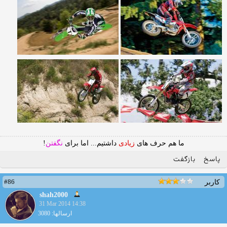
ما هم حرف های
زیادی
داشتیم... اما برای
نگفتن
!
پاسخ
بازگفت
#86
کاربر
shah2000
31 Mar 2014 14:38
ارسالها: 3080