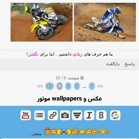
ما هم حرف های
زیادی
داشتیم... اما برای
نگفتن
!
پاسخ
بازگفت
صفحه: 9 / 10
>>
10
9
8
7
...
1
<<
عكس و wallpapers موتور
بیشتر...