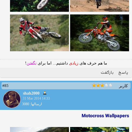
ما هم حرف های
زیادی
داشتیم... اما برای
نگفتن
!
پاسخ
بازگفت
#85
کاربر
shah2000
31 Mar 2014 14:33
ارسالها: 3080
Motocross Wallpapers