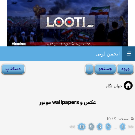
☰
انجمن لوتی
جهان نگاه
عكس و wallpapers موتور
صفحه: 9 / 10
>>
10
9
8
7
...
1
<<