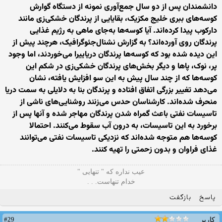
دانشمندان پس از دو سال جمع‌آوری نمونه از دستگاه گوارش
کوسه‌های ببری خلیج مکزیک، بقایایی از پرندگان خشکی‌زی مانند
دارکوب پیدا کرده‌اند. آیا کوسه‌ها به‌جای ماهی به رژیم غذایی
پرندگان روی آورده‌اند؟ به گزارش نشنال‌جئوگرافیک، هرچند پیش از
این دیده شده بود که کوسه‌ها پرندگان دریاییرا می‌خوردند، اما وجود
پر، نوک، پاها و دیگر بخش‌های پرندگان خشکی‌زی در شکم این
کوسه‌ها که از چند سال پیش به این سو افزایش یافته، نشان
می‌دهد تغییر بزرگی اتفاق افتاده و پرندگان بنا به دلایلی به سمت دریا
منحرف شده‌اند. کارشناسان حدس می‌زنند روشنایی‌های ناشی از
تاسیسات نفتی باعث گمراه شدن پرندگان مهاجر شده و آنها پس از
برخورد به این تاسیسات، به درون آب سقوط می‌کنند. احتمالا
کوسه‌ها هم متوجه شده‌اند که نزدیکی تاسیسات نفتی می‌توانند
غذای فراوان و بدون زحمتی را تهیه کنند.
ﻋﻴﺐ ﻧﺪﺍره ﻛﻪ " ﺗﻨﻬﺎیی "
ﺧﺪاﻡ ﺗﻨﻬﺎﺳﺖ. . .
پاسخ
بازگفت
#29
کاربر