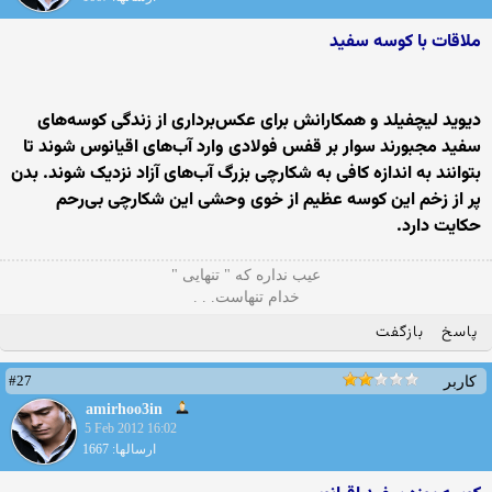
ملاقات با کوسه سفید
دیوید لیچفیلد و همکارانش برای عکس‌برداری از زندگی کوسه‌های
سفید مجبورند سوار بر قفس فولادی وارد آب‌های اقیانوس شوند تا
بتوانند به اندازه کافی به شکارچی بزرگ آب‌های آزاد نزدیک شوند. بدن
پر از زخم این کوسه عظیم از خوی وحشی این شکارچی بی‌رحم
حکایت دارد.
ﻋﻴﺐ ﻧﺪﺍره ﻛﻪ " ﺗﻨﻬﺎیی "
ﺧﺪاﻡ ﺗﻨﻬﺎﺳﺖ. . .
پاسخ
بازگفت
#27
کاربر
amirhoo3in
5 Feb 2012 16:02
ارسالها: 1667