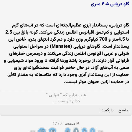
گاو دریایی ۴.۵ متری
گاو دریایی، پستاندار آبزی عظیم‌الجثه‌ای است که در آب‌های گرم
استوایی و کم‌عمق اقیانوس اطلس زندگی می‌کند. گونه بالغ بین 2.5
تا 4.5متر و 700 کیلوگرم وزن دارد و دم گرد انتهای بدن، خاص این
پستاندار است. گاوهای دریایی (Manatee) در سواحل استوایی
شرقی و غربی اقیانوس اطلس زندگی می‌کنند و درمعرض خطرهای
فراوانی قرار دارند، از برخورد باشناورها گرفته تا ورود مواد شیمیایی و
سمی به آب‌های آزاد. در حال حاضر قوانیت سخت‌گیرانه‌ای برای
حمایت از این پستاندار آبزی وجود دارد که متاسفانه به مقدار کافی
در حمایت ازاین حیوان موثر نیست.
ﻋﻴﺐ ﻧﺪﺍره ﻛﻪ " ﺗﻨﻬﺎیی "
ﺧﺪاﻡ ﺗﻨﻬﺎﺳﺖ. . .
پاسخ
بازگفت
صفحه: 3 / 17
>>
17
16
...
4
3
2
1
<<