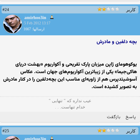
#24
کاربر
amirhoo3in
5 Feb 2012 13:17
ارسالها: 1667
بچه دلفین و مادرش
یوکوهومای ژاپن میزبان پارک تفریحی و آکواریوم «بهشت دریای
هاکی‌جیما» یکی از زیباترین آکواریوم‌های جهان است. عکاس
آسوشیتدپرس هم از زاویه‌ای مناسب این بچه‌دلفین را در کنار مادرش
به تصویر کشیده است.
ﻋﻴﺐ ﻧﺪﺍره ﻛﻪ " ﺗﻨﻬﺎیی "
ﺧﺪاﻡ ﺗﻨﻬﺎﺳﺖ. . .
پاسخ
بازگفت
#25
کاربر
amirhoo3in