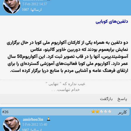
5 Feb 2012 14:37
ارسالها: 1667
دلفین‌های کوبایی
دو دلفین به همراه یکی از کارکنان آکواریوم ملی کوبا در حال برگزاری
نمایش برایعموم بودند که دوربین خاویر گالینو، عکاس
آسوشیتدپرس، آنها را در قاب تصویر ثبت کرد. این آکواریوم50 سال
عمر دارد. آکواریوم ملی کوبا فعالیت‌های آموزشی گسترده‌ای را برای
ارتقای فرهنگ عامه و آشنایی مردم با منابع دریا برگزار کرده است.
ﻋﻴﺐ ﻧﺪﺍره ﻛﻪ " ﺗﻨﻬﺎیی "
ﺧﺪاﻡ ﺗﻨﻬﺎﺳﺖ. . .
پاسخ
بازگفت
#26
کاربر
amirhoo3in
5 Feb 2012 15:40
ارسالها: 1667