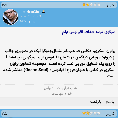
#21
کاربر
amirhoo3in
5 Feb 2012 12:34
ارسالها: 1667
میگوی نیمه‌ شفاف اقیانوس آرام
برایان اسکری، عکاس صاحب‌نام نشنال‌جئوگرافیک در تصویری جالب
از دیواره مرجانی کینگمن در شمال اقیانوس ارام، میگویی نیمه‌شفاف
را روی یک شقایق دریایی ثبت کرده است. مجموعه تصاویر برایان
اسکری در کتابی با عنوان«روح اقیانوس» (Ocean Soul) منتشر شده
است.
ﻋﻴﺐ ﻧﺪﺍره ﻛﻪ " ﺗﻨﻬﺎیی "
ﺧﺪاﻡ ﺗﻨﻬﺎﺳﺖ. . .
پاسخ
بازگفت
#22
کاربر