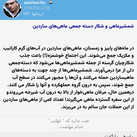
amirhoo3in
5 Feb 2012 12:54
ارسالها: 1667
شمشیرماهی و شکار دسته‌ جمعی ماهی‌های ساردین
در ماه‌های پاییز و زمستان، ماهی‌های ساردین در آب‌های گرم کارائیب
و مکزیک جمع می‌شوند. این اجتماع خوشمزه(!) باعث جذب
شکارچیان گرسنه از جمله شمشیرماهی‌ها می‌شود که دسته‌جمعی
دلی از عزا درمی‌آورند. شمشیرماهی‌ها از چند جهت به دسته‌های
ماهیساردین حمله می‌کنند و آن‌ها را مجبور می‌کنند در سطح آب
جمع شوند، سپس به درون گروه حملهکرده و آنها را شکار می کنند.
درهمین حال، مرغان ماهی‌خوار از بالا به درون آب شیرجه می‌روندو
از این سفره گسترده ماهی می‌گیرند! تعداد کمی از ماهی‌های ساردین
از این حملات جان سالم به در می‌برند.
ﻋﻴﺐ ﻧﺪﺍره ﻛﻪ " ﺗﻨﻬﺎیی "
ﺧﺪاﻡ ﺗﻨﻬﺎﺳﺖ. . .
پاسخ
بازگفت