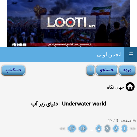
☰
انجمن لوتی
جهان نگاه
Underwater world | دنیای زیر آب
صفحه: 3 / 17
>>
17
16
...
4
3
2
1
<<