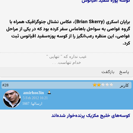
کوسه پوزه‌ سفید اقیانوس
برایان اسکری (Brian Skerry)، عکاس نشنال‌ جئوگرافیک همراه با
گروه غواصی به سواحل باهاماس سفر کرده بود که در یکی از مراحل
غواصی، این منظره رعب‌انگیز را از کوسه پوزه‌سفید اقیانوس ثبت
کرد.
ﻋﻴﺐ ﻧﺪﺍره ﻛﻪ " ﺗﻨﻬﺎیی "
ﺧﺪاﻡ ﺗﻨﻬﺎﺳﺖ. . .
پاسخ
بازگفت
#28
کاربر
amirhoo3in
5 Feb 2012 16:21
ارسالها: 1667
کوسه‌های خلیج مکزیک پرنده‌خوار شده‌اند