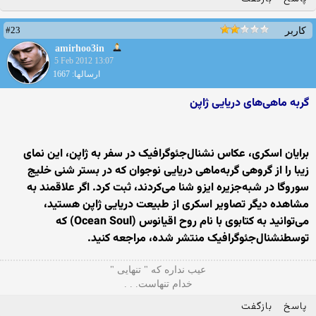
#23
کاربر
amirhoo3in
5 Feb 2012 13:07
ارسالها: 1667
گربه‌ ماهی‌های دریایی ژاپن
برایان اسکری، عکاس نشنال‌جئوگرافیک در سفر به ژاپن، این نمای
زیبا را از گروهی گربه‌ماهی دریایی نوجوان که در بستر شنی خلیج
سوروگا در شبه‌جزیره ایزو شنا می‌کردند، ثبت کرد. اگر علاقمند به
مشاهده دیگر تصاویر اسکری از طبیعت دریایی ژاپن هستید،
می‌توانید به کتابوی با نام روح اقیانوس (Ocean Soul) که
توسطنشنال‌جئوگرافیک منتشر شده، مراجعه کنید.
ﻋﻴﺐ ﻧﺪﺍره ﻛﻪ " ﺗﻨﻬﺎیی "
ﺧﺪاﻡ ﺗﻨﻬﺎﺳﺖ. . .
پاسخ
بازگفت