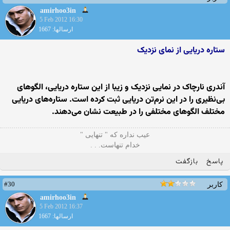
amirhoo3in
5 Feb 2012 16:30
ارسالها: 1667
ستاره دریایی از نمای نزدیک
آندری نارچاک در نمایی نزدیک و زیبا از این ستاره دریایی، الگوهای
بی‌نظیری را در این نرم‌تن دریایی ثبت کرده است. ستاره‌های دریایی
مختلف الگوهای مختلفی را در طبیعت نشان می‌دهند.
ﻋﻴﺐ ﻧﺪﺍره ﻛﻪ " ﺗﻨﻬﺎیی "
ﺧﺪاﻡ ﺗﻨﻬﺎﺳﺖ. . .
پاسخ
بازگفت
#30
کاربر
amirhoo3in
5 Feb 2012 16:37
ارسالها: 1667