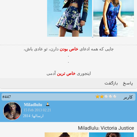
جایی که همه ادعای
خاص بودن
دارن، تو عادی باش،
.
.
اینجوری
خاص ترین
آدمی
پاسخ
بازگفت
#447
کاربر
Miladlulu
15 Feb 2013 02:21
ارسالها: 2814
Miladlulu: Victoria Justice