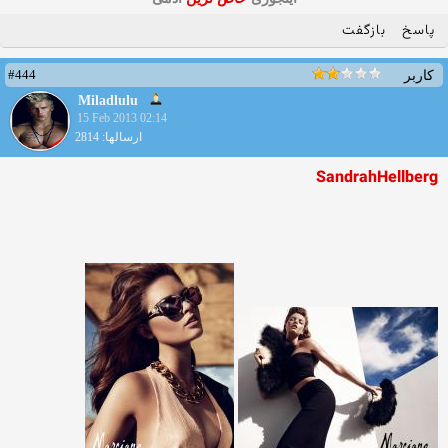
پاسخ
بازگفت
#444
کاربر
Miladlulu
15 Feb 2013 02:14
ارسالها: 2814
SandrahHellberg