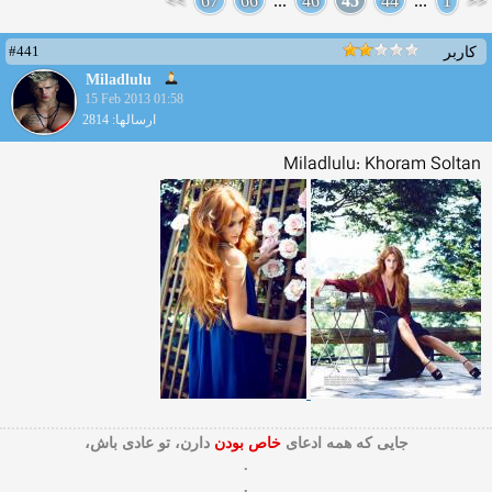
>>
67
66
...
46
45
44
...
1
<<
#441
کاربر
Miladlulu
15 Feb 2013 01:58
ارسالها: 2814
Miladlulu: Khoram Soltan
جایی که همه ادعای
خاص بودن
دارن، تو عادی باش،
.
.