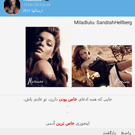
15 Feb 2013 02:16
ارسالها: 2814
Miladlulu: SandrahHellberg
جایی که همه ادعای
خاص بودن
دارن، تو عادی باش،
.
.
اینجوری
خاص ترین
آدمی
پاسخ
بازگفت