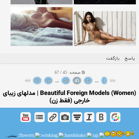
پاسخ
بازگفت
صفحه: 45 / 67
>>
67
66
...
46
45
44
...
1
<<
(Beautiful Foreign Models (Women | مدلهای زیبای
خارجی (فقط زن)
بیشتر...