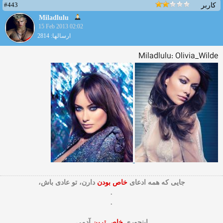
#443
کاربر
Miladlulu
15 Feb 2013 02:02
ارسالها: 2814
Miladlulu: Olivia_Wilde
جایی که همه ادعای
خاص بودن
دارن، تو عادی باش،
.
.
اینجوری
خاص ترین
آدمی