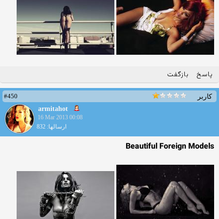
پاسخ
بازگفت
#450
کاربر
armitahot
16 Mar 2013 00:08
ارسالها: 832
Beautiful Foreign Models