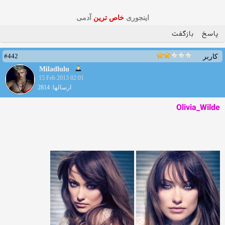
اینجوری
خاص ترین
آدمی
پاسخ
بازگفت
#442
کاربر
Miladlulu
15 Feb 2013 02:01
ارسالها: 2814
Olivia_Wilde