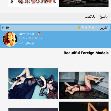
پاسخ
بازگفت
#449
کاربر
armitahot
16 Mar 2013 00:05
ارسالها: 832
Beautiful Foreign Models