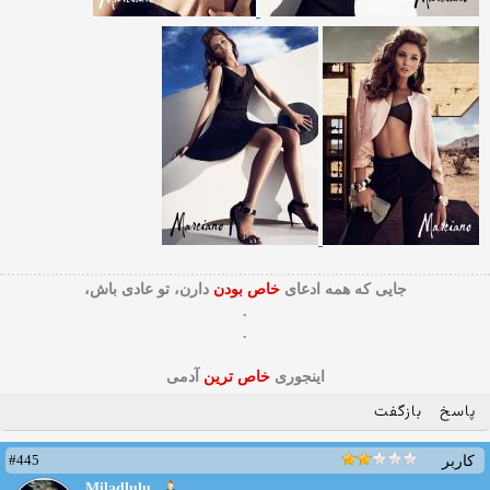
جایی که همه ادعای
خاص بودن
دارن، تو عادی باش،
.
.
اینجوری
خاص ترین
آدمی
پاسخ
بازگفت
#445
کاربر
Miladlulu