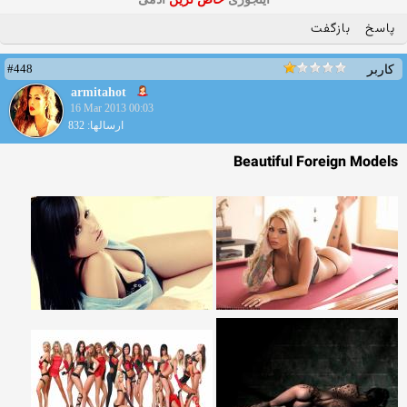
پاسخ
بازگفت
#448
کاربر
armitahot
16 Mar 2013 00:03
ارسالها: 832
Beautiful Foreign Models