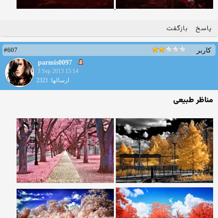
پاسخ
بازگفت
#607
کاربر
parmis0097
3 Sep 2013 15:14
ارسالها: 2321
مناظر طبیعی