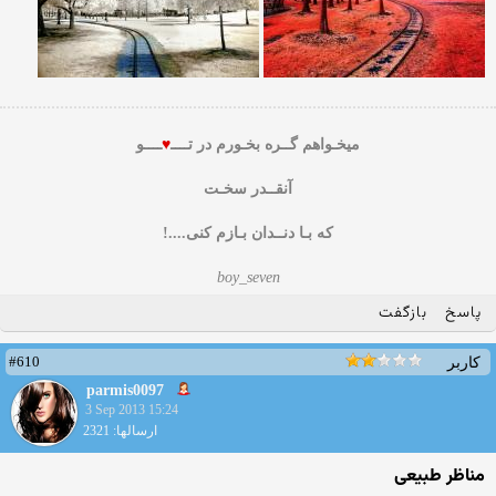
میخـواهم گــره بخـورم در تــــ
♥
ــــو
آنقــدر سخـت
که بـا دنــدان بـازم کنی....!
boy_seven
پاسخ
بازگفت
#610
کاربر
parmis0097
3 Sep 2013 15:24
ارسالها: 2321
مناظر طبیعی