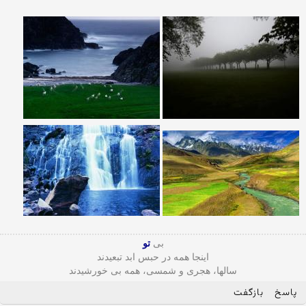
بی
تو
اینجا همه در حبس ابد تبعیدند
سالها، هجری و شمسی، همه بی خورشیدند
پاسخ
بازگفت