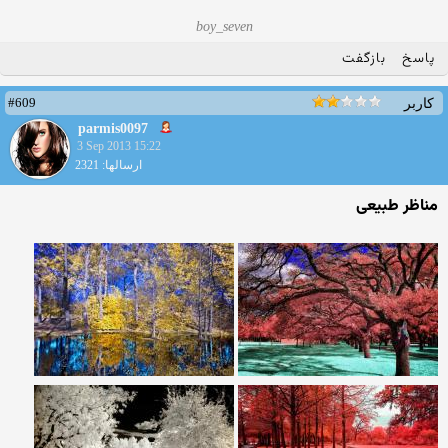
boy_seven
پاسخ
بازگفت
#609
کاربر
parmis0097
3 Sep 2013 15:22
ارسالها: 2321
مناظر طبیعی