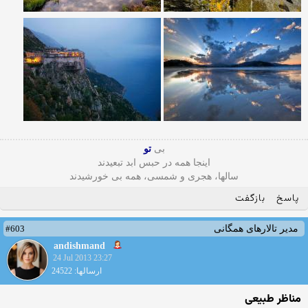
بی
تو
اینجا همه در حبس ابد تبعیدند
سالها، هجری و شمسی، همه بی خورشیدند
پاسخ
بازگفت
#603
مدیر تالارهای همگانی
andishmand
24 Jul 2013 23:27
ارسالها: 24522
مناظر طبیعی