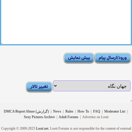
|
Moderator List
|
FAQ
|
How To
|
Rules
|
News
|
DMCA/Report Abuse (گزارش)
Sexy Pictures Archive
|
Adult Forums
|
Advertise on Looti
Copyright © 2009-2025
Looti.net
. Looti Forums is not responsible for the content of external