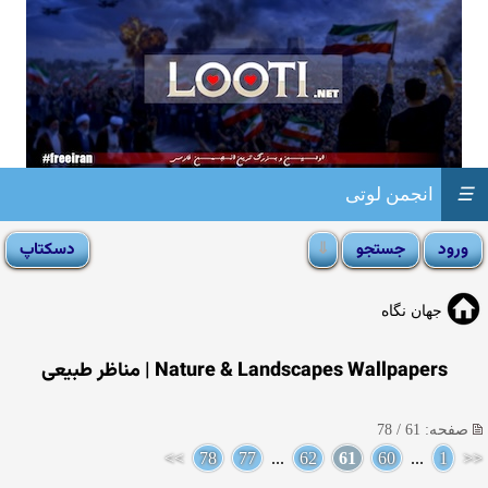
☰
انجمن لوتی
جهان نگاه
Nature & Landscapes Wallpapers | مناظر طبیعی
صفحه: 61 / 78
>>
78
77
...
62
61
60
...
1
<<