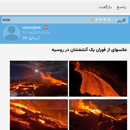
پاسخ
بازگفت
#606
کاربر
setarejoon
12 Aug 2013 21:04
ارسالها: 290
عکسهای از فوران یک آتشفشان در روسیه