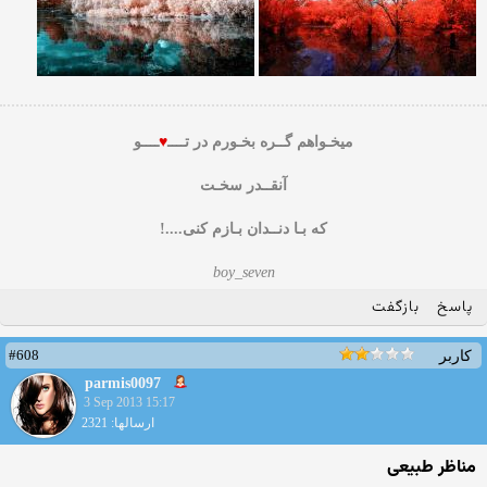
میخـواهم گــره بخـورم در تــــ
♥
ــــو
آنقــدر سخـت
که بـا دنــدان بـازم کنی....!
boy_seven
پاسخ
بازگفت
#608
کاربر
parmis0097
3 Sep 2013 15:17
ارسالها: 2321
مناظر طبیعی