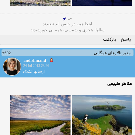
بی
تو
اینجا همه در حبس ابد تبعیدند
سالها، هجری و شمسی، همه بی خورشیدند
پاسخ
بازگفت
#602
مدیر تالارهای همگانی
andishmand
24 Jul 2013 23:26
ارسالها: 24522
مناظر طبیعی