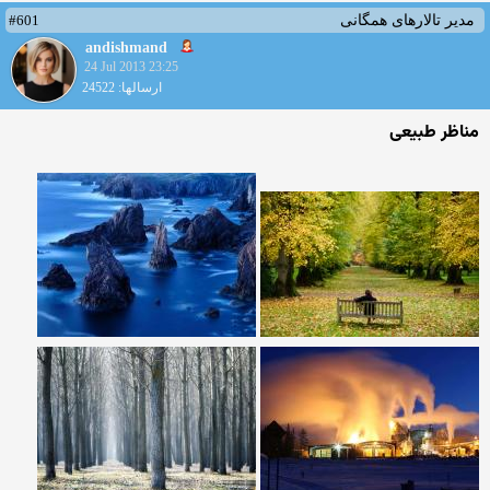
#601
مدیر تالارهای همگانی
andishmand
24 Jul 2013 23:25
ارسالها: 24522
مناظر طبیعی