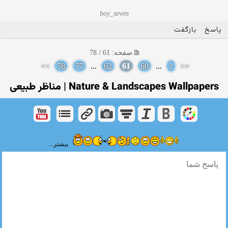
boy_seven
پاسخ
بازگفت
صفحه: 61 / 78
>>
78
77
...
62
61
60
...
1
<<
Nature & Landscapes Wallpapers | مناظر طبیعی
بیشتر...