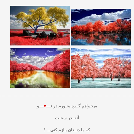
میخـواهم گــره بخـورم در تــــ
♥
ــــو
آنقــدر سخـت
که بـا دنــدان بـازم کنی....!