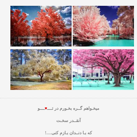
میخـواهم گــره بخـورم در تــــ
♥
ــــو
آنقــدر سخـت
که بـا دنــدان بـازم کنی....!