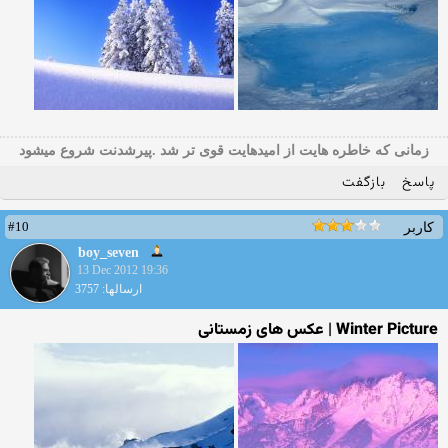
زمانی که خاطره هایت از امیدهایت قوی تر شد .پیرشدنت شروع میشود
پاسخ
بازگفت
#10
کاربر
boy_seven
13 Dec 2012 19:36
ارسالها: 3757
Winter Picture | عکس های زمستانی