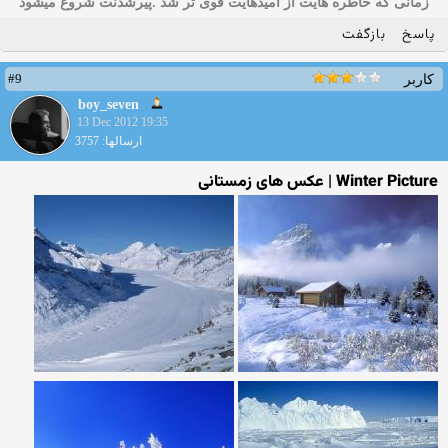
زمانی که خاطره هایت از امیدهایت قوی تر شد .پیرشدنت شروع میشود
پاسخ
بازگفت
#9
کاربر
boy_seven
13 Dec 2012 19:35
ارسالها: 3757
Winter Picture | عکس های زمستانی