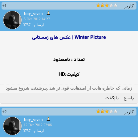
#1
کاربر
boy_seven
5 Dec 2012 14:27
ارسالها: 3757
Winter Picture | عکس های زمستانی
تعداد : نامحدود
کیفیت:HD
زمانی که خاطره هایت از امیدهایت قوی تر شد .پیرشدنت شروع میشود
پاسخ
بازگفت
#2
کاربر
boy_seven
12 Dec 2012 22:06
ارسالها: 3757