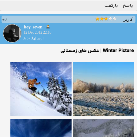
پاسخ
بازگفت
#3
کاربر
boy_seven
12 Dec 2012 22:10
ارسالها: 3757
Winter Picture | عکس های زمستانی