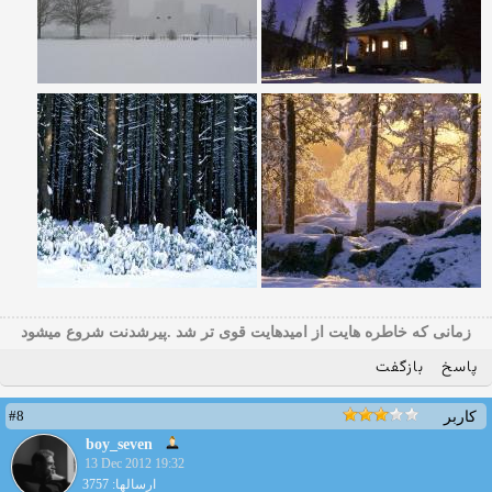
زمانی که خاطره هایت از امیدهایت قوی تر شد .پیرشدنت شروع میشود
پاسخ
بازگفت
#8
کاربر
boy_seven
13 Dec 2012 19:32
ارسالها: 3757