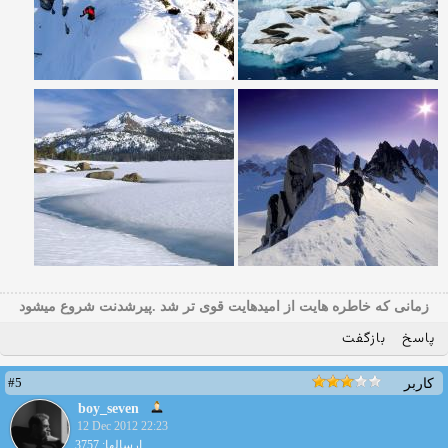
زمانی که خاطره هایت از امیدهایت قوی تر شد .پیرشدنت شروع میشود
پاسخ
بازگفت
#5
کاربر
boy_seven
12 Dec 2012 22:23
ارسالها: 3757