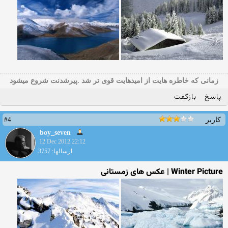
زمانی که خاطره هایت از امیدهایت قوی تر شد .پیرشدنت شروع میشود
پاسخ
بازگفت
#4
کاربر
boy_seven
12 Dec 2012 22:12
ارسالها: 3757
Winter Picture | عکس های زمستانی