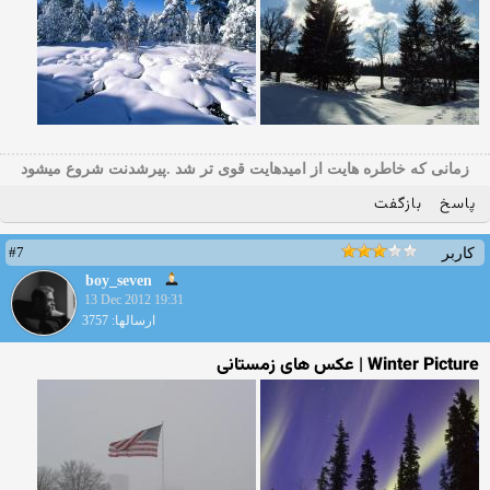
زمانی که خاطره هایت از امیدهایت قوی تر شد .پیرشدنت شروع میشود
پاسخ
بازگفت
#7
کاربر
boy_seven
13 Dec 2012 19:31
ارسالها: 3757
Winter Picture | عکس های زمستانی