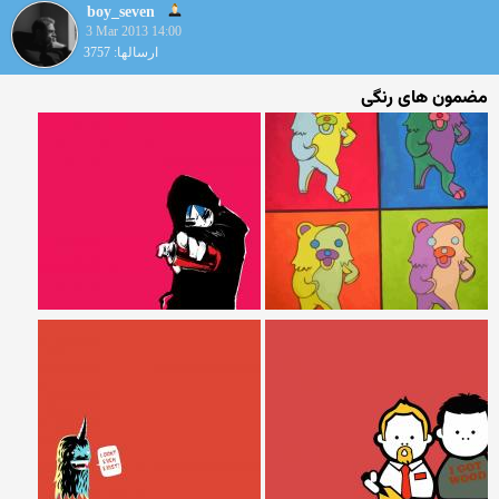
boy_seven
3 Mar 2013 14:00
ارسالها: 3757
مضمون های رنگی