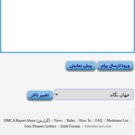
|
Moderator List
|
FAQ
|
How To
|
Rules
|
News
|
DMCA/Report Abuse (گزارش)
Sexy Pictures Archive
|
Adult Forums
|
Advertise on Looti