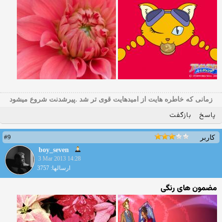
زمانی که خاطره هایت از امیدهایت قوی تر شد .پیرشدنت شروع میشود
پاسخ
بازگفت
#9
کاربر
boy_seven
3 Mar 2013 14:28
ارسالها: 3757
مضمون های رنگی