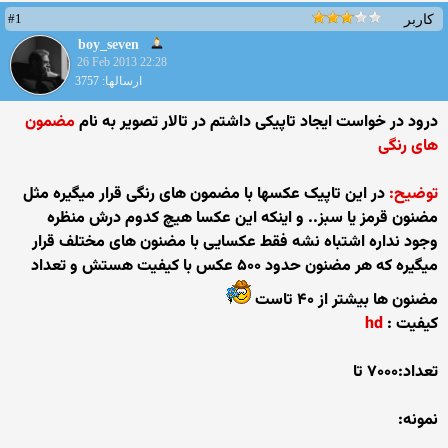
#1
کاربر
boy_seven
26 Feb 2013 22:28
ارسالها: 3757
درود در خواست ایجاد تاپیکی داشتم در تالار تصویر به نام
مضمون
های رنگی
توضیح:
در این تاپیک عکسها با مضمون های رنگی قرار میگیره مثل
مضنون قرمز یا سبز.. و اینکه این عکسا هیچ کدوم درش منظره
وجود نداره اشتباه نشه فقط عکسایی با مضنون های مختلف قرار
میگیره که هر مضنون حدود ۵۰۰ عکس با کیفیت هستش و تعداد
مضنون ها بیشتر از ۴۰ تاست
کیفیت :
hd
تعداد:۷۰۰۰ تا
نمونه: