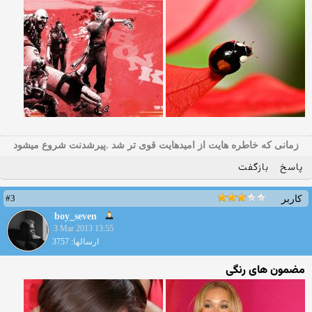
زمانی که خاطره هایت از امیدهایت قوی تر شد .پیرشدنت شروع میشود
پاسخ
بازگفت
#3
کاربر
boy_seven
3 Mar 2013 13:55
ارسالها: 3757
مضمون های رنگی