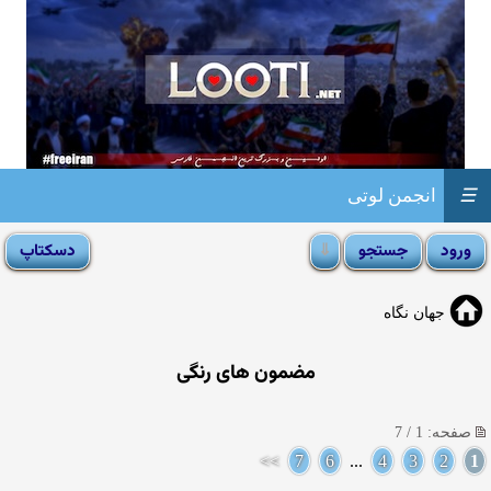
☰
انجمن لوتی
جهان نگاه
مضمون های رنگی
صفحه: 1 / 7
>>
7
6
...
4
3
2
1