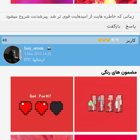
زمانی که خاطره هایت از امیدهایت قوی تر شد .پیرشدنت شروع میشود
پاسخ
بازگفت
#8
کاربر
boy_seven
3 Mar 2013 14:20
ارسالها: 3757
مضمون های رنگی