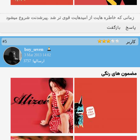
زمانی که خاطره هایت از امیدهایت قوی تر شد .پیرشدنت شروع میشود
پاسخ
بازگفت
#5
کاربر
boy_seven
3 Mar 2013 14:02
ارسالها: 3757
مضمون های رنگی