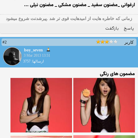
ارغوانی _مضنون سفید _ مضنون مشکی _ مضنون نیلی ...
زمانی که خاطره هایت از امیدهایت قوی تر شد .پیرشدنت شروع میشود
پاسخ
بازگفت
#2
کاربر
boy_seven
3 Mar 2013 13:51
ارسالها: 3757
مضمون های رنگی