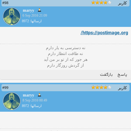
#98
کاربر
maryy
6 Sep 2016 21:09
ارسالها: 8972
https://postimage.org/
نه دسترسی به یار دارم
نه طاقت انتظار دارم
هر جور که از تو بر من آید
از گردش روزگار دارم
پاسخ
بازگفت
#99
کاربر
maryy
8 Sep 2016 00:49
ارسالها: 8972