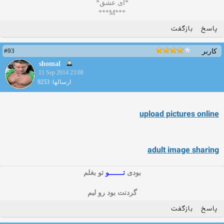
*ای عشق*
***M***
پاسخ
بازگفت
#93
کاربر
shomal
11 Sep 2014 23:08
ارسالها: 9253
upload pictures online
adult image sharing
بودی
تـــــــو
تو بغلم
گردنت بود رو لبم
پاسخ
بازگفت