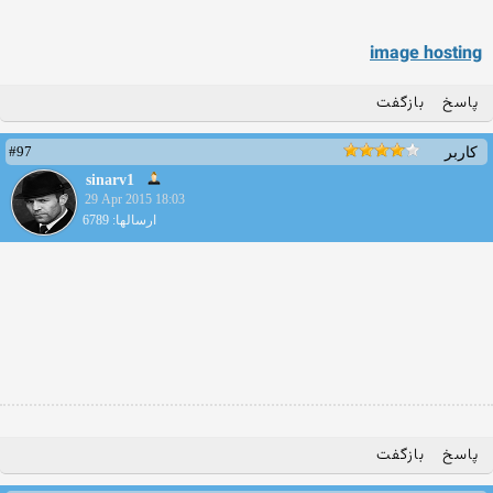
image hosting
پاسخ
بازگفت
#97
کاربر
sinarv1
29 Apr 2015 18:03
ارسالها: 6789
پاسخ
بازگفت