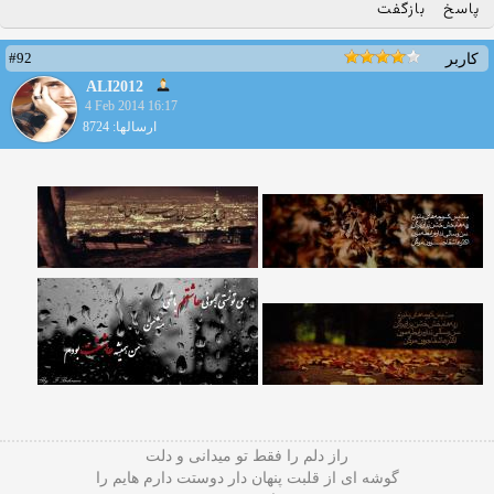
پاسخ
بازگفت
#92
کاربر
ALI2012
4 Feb 2014 16:17
ارسالها: 8724
راز دلم را فقط تو میدانی و دلت
گوشه ای از قلبت پنهان دار دوستت دارم هایم را