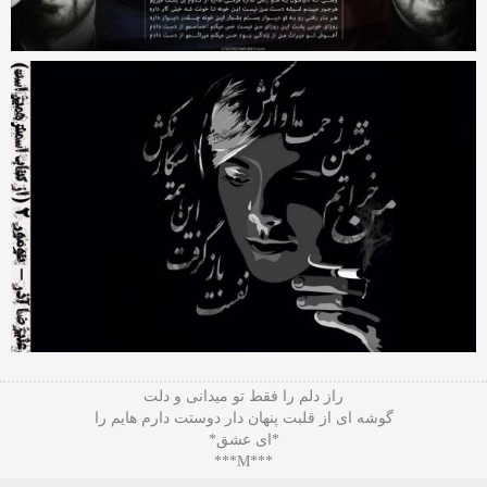
راز دلم را فقط تو میدانی و دلت
گوشه ای از قلبت پنهان دار دوستت دارم هایم را
*ای عشق*
***M***