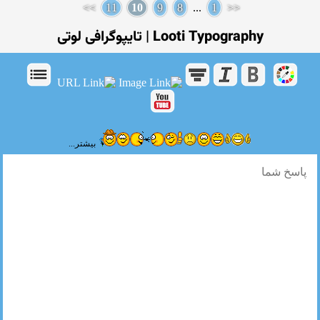
>>
11
10
9
8
...
1
<<
Looti Typography | تایپوگرافی لوتی
بیشتر...