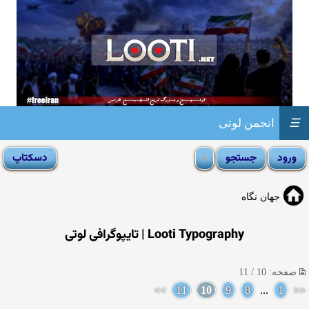
☰
انجمن لوتی
جهان نگاه
Looti Typography | تایپوگرافی لوتی
صفحه: 10 / 11
>>
11
10
9
8
...
1
<<