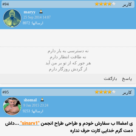
#94
کاربر
maryy
25 Sep 2014 14:07
ارسالها: 8972
نه دسترسی به یار دارم
نه طاقت انتظار دارم
هر جور که از تو بر من آید
از گردش روزگار دارم
پاسخ
بازگفت
#95
کاربر
shomal
9 Jan 2015 23:24
ارسالها: 9253
ی امضااا ب سفارش خودم و طراحی طراح انجمن
"sinarv1"
...داش
دمت گرم خدایی کارت حرف نداره