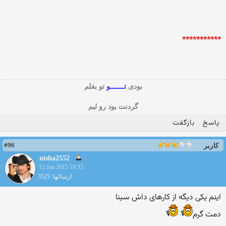
***********
بودی
تـــــــو
تو بغلم
گردنت بود رو لبم
پاسخ
بازگفت
#96
کاربر
nisha2552
12 Jan 2015 18:33
ارسالها: 3525
اینم یکی دیگه از کارهای داش سینا
دمت گرم