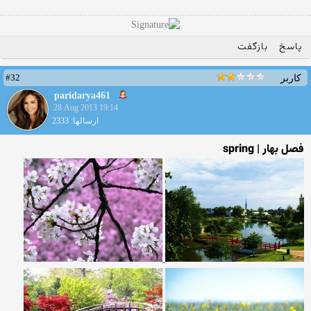
پاسخ
بازگفت
#32
کاربر
paridarya461
28 Aug 2013 19:14
ارسالها: 2333
فصل بهار | spring