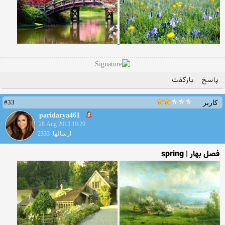
پاسخ
بازگفت
#33
کاربر
paridarya461
28 Aug 2013 19:20
ارسالها: 2333
فصل بهار | spring