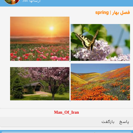
ارسالها: 344
فصل بهار | spring
Man_Of_Iran
پاسخ
بازگفت