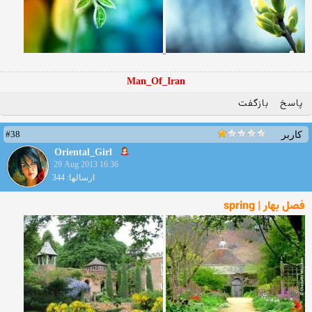
Man_Of_Iran
پاسخ
بازگفت
#38
کاربر
Oriental_Girl
29 Aug 2013 16:36
ارسالها: 344
فصل بهار | spring