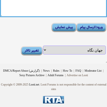
|
Moderator List
|
FAQ
|
How To
|
Rules
|
News
|
DMCA/Report Abuse (گزارش)
Sexy Pictures Archive
|
Adult Forums
|
Advertise on Looti
Copyright © 2009-2025
Looti.net
. Looti Forums is not responsible for the content of external
sites