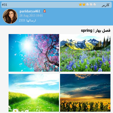
#31
کاربر
paridarya461
28 Aug 2013 19:01
ارسالها: 2333
فصل بهار | spring