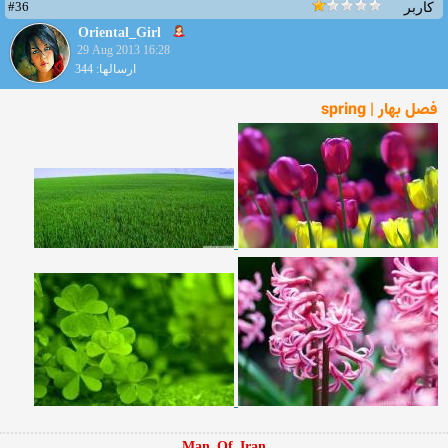
#36
کاربر
Oriental_Girl
29 Aug 2013 16:28
ارسالها: 344
فصل بهار | spring
Man_Of_Iran