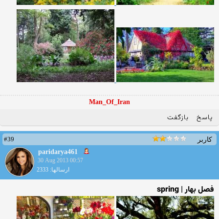
Man_Of_Iran
پاسخ
بازگفت
#39
کاربر
paridarya461
30 Aug 2013 00:57
ارسالها: 2333
فصل بهار | spring