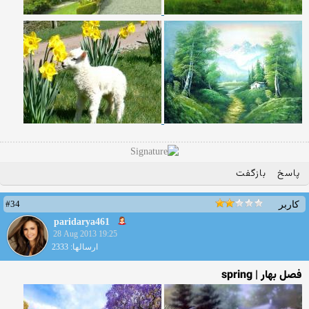
پاسخ
بازگفت
#34
کاربر
paridarya461
28 Aug 2013 19:25
ارسالها: 2333
فصل بهار | spring