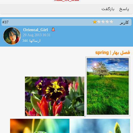
پاسخ
بازگفت
#37
کاربر
Oriental_Girl
29 Aug 2013 16:31
ارسالها: 344
فصل بهار | spring