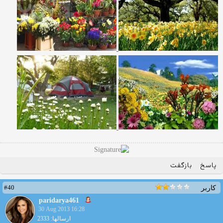
پاسخ
بازگفت
#40
کاربر
paridarya461
30 Aug 2013 16:28
ارسالها: 2333