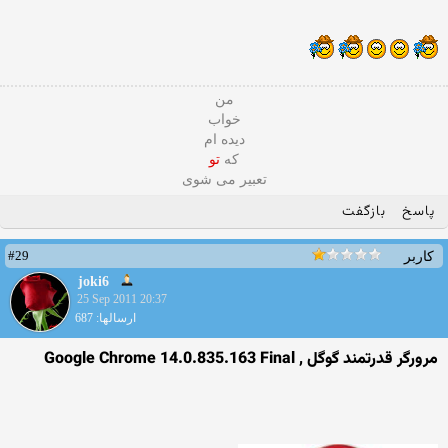
من
خواب
دیده ام
که
تو
تعبیر می شوی
پاسخ
بازگفت
#29
کاربر
joki6
25 Sep 2011 20:37
ارسالها: 687
مرورگر قدرتمند گوگل , Google Chrome 14.0.835.163 Final