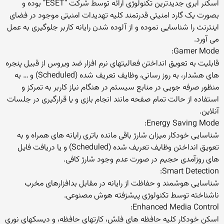
اسکنر ابری جدیدترین تکنولوژی ارائه توسط شرکت “ESET” بوده و
بصورت یک گارد امنیتی قدرتمند کلیه تهدیدات امنیتی موجود در فضای
اینترنت را شناسایی نموده و از آلوده شدن رایانه کاربر جلوگیری به عمل
می آورد.
Gamer Mode:
قابلیت به تعویق انداختن فعالیتهای نرم افزار ضد ویروس از قبیل پنجره
های هشدار، به روز رسانی، وظایف تعریف شده (Scheduled) و … به
منظور صرفه جویی در منابع سیستم در هنگام نیاز کاربر به تمرکز و
استفاده از حالت تمام صفحه مانند انجام بازی و یا قرارگیری در جلسات
آنلاین.
Energy Saving Mode:
شناسایی خودکار میزان شارژ باقی مانده باتری رایانه های همراه و به
تعویق انداختن وظایف تعریف شده (Scheduled) و یا دریافت فایل
های روزآمدی حجیم در صورت عدم وجود شارژ کافی.
Smart Detection:
شناسایی هوشمند و حفاظت از رایانه در مقابل بدافزارهای مخرب
ناشناخته توسط تکنولوژی پیشزفته هوش مصنوعی.
Enhanced Media Control:
اسکن خودکار کلیه حافظه های فلش، کارتهای حافظه، و دیسکهای نوری