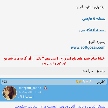
لینکهای دانلود فایل:
نسخه 6 فارسی
نسخه 6 انگلیسی
پسورد فایلها:
www.softgozar.com
خدایا تمام خنده های تلخ امروزم را می دهم * یکی از آن گریه های شیرین
کودکیم را پس بده
پاسخ
بازگفت
#23
کاربر
maryam_tanha
17 Aug 2011 19:24
ارسالها: 1784
نسخه نهایی و پایدار آنتی ویروس اوست ورژن اینترنت سکوریتی