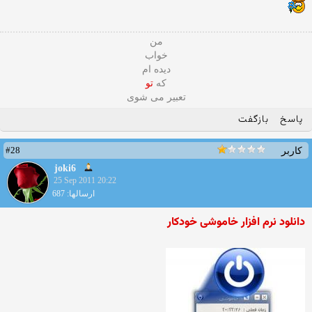
من
خواب
دیده ام
که
تو
تعبیر می شوی
پاسخ
بازگفت
#28
کاربر
joki6
25 Sep 2011 20:22
ارسالها: 687
دانلود نرم افزار خاموشی خودکار