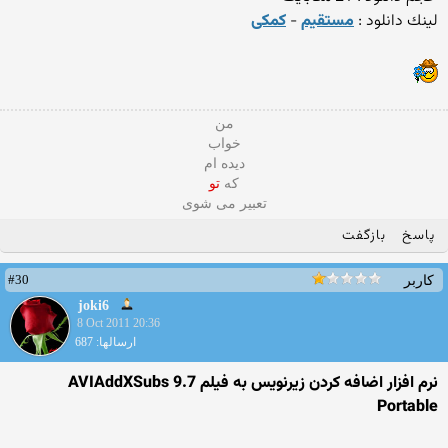
لينك دانلود :
مستقیم
-
کمکی
من
خواب
دیده ام
که
تو
تعبیر می شوی
پاسخ
بازگفت
#30
کاربر
joki6
8 Oct 2011 20:36
ارسالها: 687
نرم افزار اضافه کردن زیرنویس به فیلم AVIAddXSubs 9.7
Portable