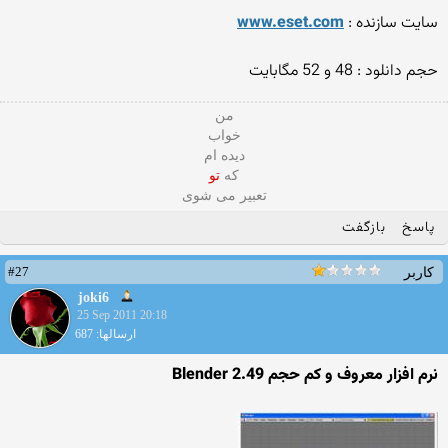
سایت سازنده :
www.eset.com
حجم دانلود : 48 و 52 مگابایت
من
خواب
دیده ام
که
تو
تعبیر می شوی
پاسخ
بازگفت
#27
کاربر
joki6
25 Sep 2011 20:18
ارسالها: 687
نرم افزار معروف و کم حجم Blender 2.49