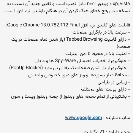
xp, vista و ویندوز ۲۰۰۳ قابل نصب است و تغییر جدید آن نسبت به
نسخه قبلی رفع خطای هنگ کردن آن در هنگام بازشدن نرم افزار است.
قابلیت های کلیدی نرم افزار Google Chrome 13.0.782.112 Final:
- سرعت بالا در بارگزاری صفحات
- دارای قابلیت ‏Tabbed Browsing (باز شدن تمام صفحات در یک
صفحه)
- امنیت بالا در محیط نا امن اینترنت
- جلوگبری از خطرات احتمالی Spy-Ware ها و دزدان
- جلوگیری از باز شدن صفحات تبلیغاتی بی مورد (PopUp Blocker)
- محافظت از پسوردها و رمز های عبور خصوصی و امنیتی
- زیبایی در طراحی
- دارای پوسته های مختلف
- پشتیبانی از تمام نسخه های ویندوز از جمله ویندوز ویستا و سون
سایت سازنده :
www.google.com
حجم دانلود : 21 مگابایت