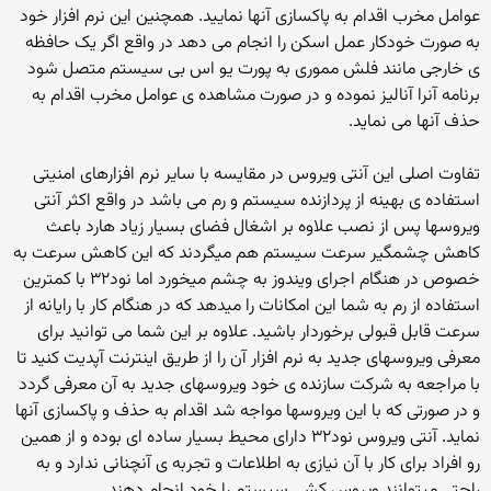
عوامل مخرب اقدام به پاکسازی آنها نمایید. همچنین این نرم افزار خود
به صورت خودکار عمل اسکن را انجام می دهد در واقع اگر یک حافظه
ی خارجی مانند فلش مموری به پورت یو اس بی سیستم متصل شود
برنامه آنرا آنالیز نموده و در صورت مشاهده ی عوامل مخرب اقدام به
حذف آنها می نماید.
تفاوت اصلی این آنتی ویروس در مقایسه با سایر نرم افزارهای امنیتی
استفاده ی بهینه از پردازنده سیستم و رم می باشد در واقع اکثر آنتی
ویروسها پس از نصب علاوه بر اشغال فضای بسیار زیاد هارد باعث
کاهش چشمگیر سرعت سیستم هم میگردند که این کاهش سرعت به
خصوص در هنگام اجرای ویندوز به چشم میخورد اما نود۳۲ با کمترین
استفاده از رم به شما این امکانات را میدهد که در هنگام کار با رایانه از
سرعت قابل قبولی برخوردار باشید. علاوه بر این شما می توانید برای
معرفی ویروسهای جدید به نرم افزار آن را از طریق اینترنت آپدیت کنید تا
با مراجعه به شرکت سازنده ی خود ویروسهای جدید به آن معرفی گردد
و در صورتی که با این ویروسها مواجه شد اقدام به حذف و پاکسازی آنها
نماید. آنتی ویروس نود۳۲ دارای محیط بسیار ساده ای بوده و از همین
رو افراد برای کار با آن نیازی به اطلاعات و تجربه ی آنچنانی ندارد و به
راحتی میتوانند ویروس کشی سیستم را خود انجام دهند.