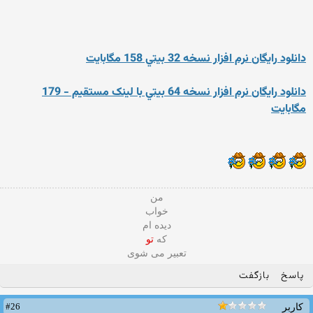
دانلود رايگان نرم افزار نسخه 32 بيتي 158 مگابايت
دانلود رايگان نرم افزار نسخه 64 بيتي با لينک مستقيم - 179
مگابايت
من
خواب
دیده ام
که
تو
تعبیر می شوی
پاسخ
بازگفت
#26
کاربر