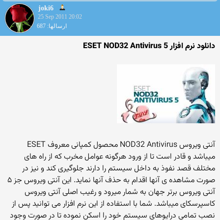
joki6
25 Sep 2011 20:02
ارسالها: 687
دانلود نرم افزار ESET NOD32 Antivirus 5
آنتی ویروس NOD32 Antivirus محصول کمپانی معروف ESET
میباشد و قادر است تا از ورود هرگونه عوامل مخرب که از راه های
مختلف قصد نفوذ به داخل سیستم را دارند جلوگیری کند و نیز در
صورت مشاهده ی آنها اقدام به حذف آنها نماید. این آنتی ویروس جز ۵
آنتی ویروس برتر جهان به شمار میرود و رغیب اصلی آنتی ویروس
کاسپرسکای میباشد. شما با استفاده از این نرم افزار می توانید پس از
نصب تمامی درایوهای سیستم خود را اسکن نموده تا در صورت وجود