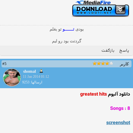
بودی
تـــــــو
تو بغلم
گردنت بود رو لبم
پاسخ
بازگفت
#5
کاربر
shomal
11 Jan 2014 01:12
ارسالها: 9253
دانلود آلبوم
greatest hits
Songs : 8
screenshot