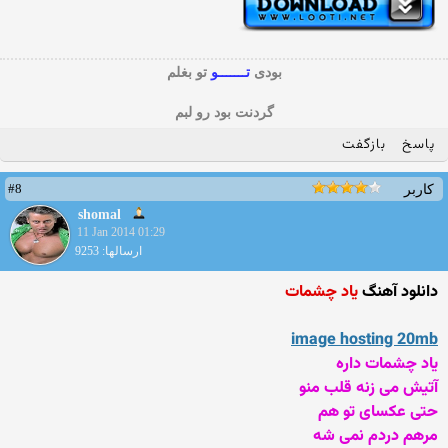
بودی
تـــــــو
تو بغلم
گردنت بود رو لبم
پاسخ
بازگفت
#8
کاربر
shomal
11 Jan 2014 01:29
ارسالها: 9253
دانلود آهنگ
یاد چشمات
image hosting 20mb
یاد چشمات داره
آتیش می زنه قلب منو
حتی عکسای تو هم
مرهم دردم نمی شه