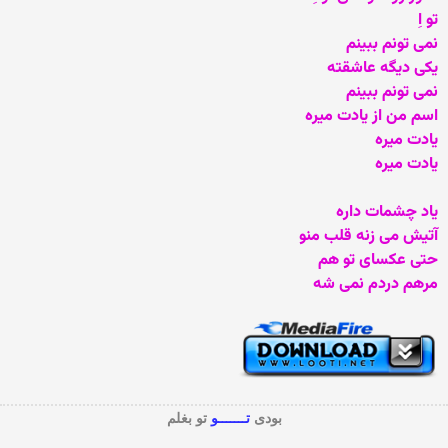
تو اِ
نمی تونم ببینم
یکی دیگه عاشقته
نمی تونم ببینم
اسم من از یادت میره
یادت میره
یادت میره
یاد چشمات داره
آتیش می زنه قلب منو
حتی عکسای تو هم
مرهم دردم نمی شه
بودی
تـــــــو
تو بغلم