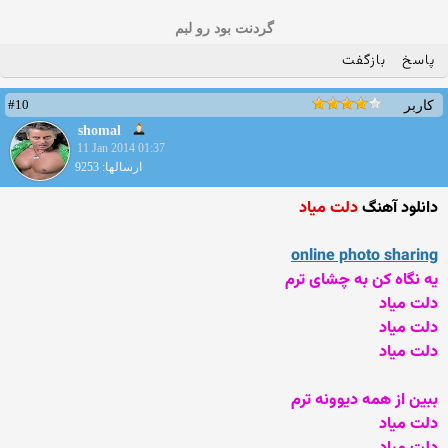
گردنت بود رو لبم
پاسخ
بازگفت
#10
کاربر
shomal
11 Jan 2014 01:37
ارسالها: 9253
دانلود آهنگ
دلت میاد
online photo sharing
یه نگاه کن به چشای ترم
دلت میاد
دلت میاد
دلت میاد
ببین از همه دیوونه ترم
دلت میاد