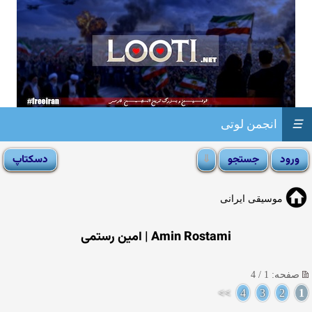
☰
انجمن لوتی
موسیقی ایرانی
Amin Rostami | امین رستمی
صفحه: 1 / 4
>>
4
3
2
1