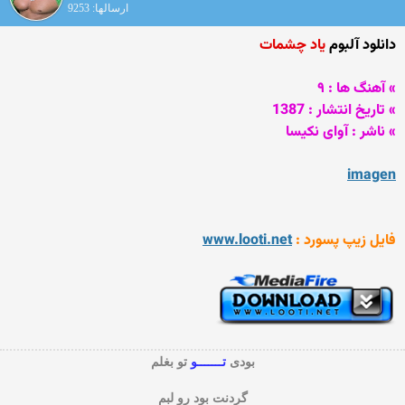
ارسالها: 9253
دانلود آلبوم
یاد چشمات
» آهنگ ها : ۹
» تاریخ انتشار : 1387
» ناشر : آوای نکیسا
imagen
فایل زیپ پسورد :
www.looti.net
بودی
تـــــــو
تو بغلم
گردنت بود رو لبم