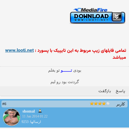
تمامی فایلهای زیپ مربوط به این تایپیک با پسورد :
www.looti.net
میباشد
بودی
تـــــــو
تو بغلم
گردنت بود رو لبم
پاسخ
بازگفت
#6
کاربر
shomal
11 Jan 2014 01:22
ارسالها: 9253