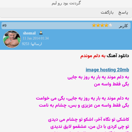
گردنت بود رو لبم
پاسخ
بازگفت
#9
کاربر
shomal
11 Jan 2014 01:34
ارسالها: 9253
دانلود آهنگ
به دلم موندم
image hosting 20mb
به دلم موند یه بار یه روز به جایی
بگی فقط واسه من
به دلم موند یه بار یه روز یه جایی، بگی می خوامت
بگی فقط واسه من عزیزی و بس، چشام به نامت
کاشکی تو نگاه آخر، اشکو تو چشام می دیدی
تو چی کردی با دل من، عشقمو لایق ندیدی