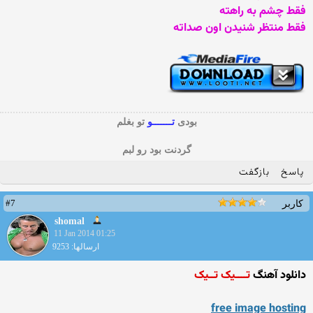
فقط چشم به راهته
فقط منتظر شنیدن اون صداته
بودی
تـــــــو
تو بغلم
گردنت بود رو لبم
پاسخ
بازگفت
#7
کاربر
shomal
11 Jan 2014 01:25
ارسالها: 9253
دانلود آهنگ
تــــیک تــیک
free image hosting