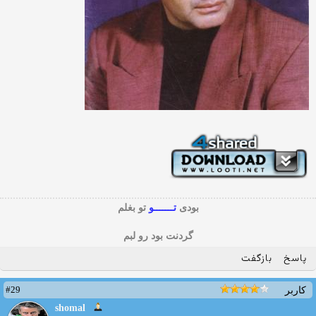
بودی
تـــــــو
تو بغلم
گردنت بود رو لبم
پاسخ
بازگفت
#29
کاربر
shomal