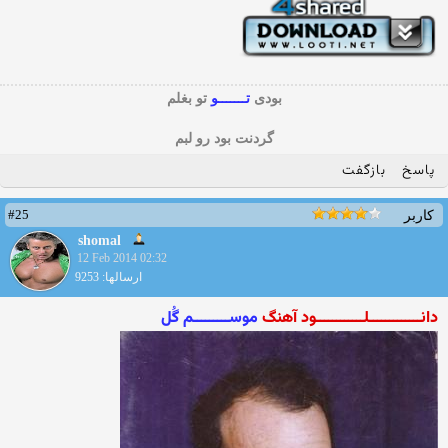
بودی
تـــــــو
تو بغلم
گردنت بود رو لبم
پاسخ
بازگفت
#25
کاربر
shomal
12 Feb 2014 02:32
ارسالها: 9253
دانـــــــــــــلــــــــــــود آهنگ
موســـــــــم گُل