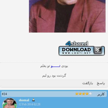
بودی
تـــــــو
تو بغلم
گردنت بود رو لبم
پاسخ
بازگفت
#24
کاربر
shomal
12 Feb 2014 02:28