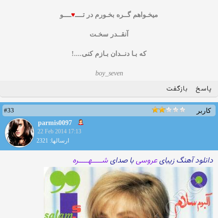
میخـواهم گــره بخـورم در تــــ
♥
ــــو
آنقــدر سخـت
که بـا دنــدان بـازم کنی....!
boy_seven
پاسخ
بازگفت
#33
کاربر
parmis0097
22 Feb 2014 17:13
ارسالها: 2321
دانلود آهنگ زیبای
عروسی
با صدای
شـــــهـــــره