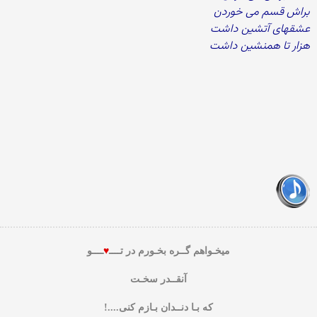
براش قسم می خوردن
عشقهای آتشین داشت
هزار تا همنشین داشت
میخـواهم گــره بخـورم در تــــ
♥
ــــو
آنقــدر سخـت
که بـا دنــدان بـازم کنی....!