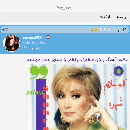
boy_seven
پاسخ
بازگفت
#38
کاربر
parmis0097
4 Mar 2014 14:55
ارسالها: 2321
دانلود آهنگ زیبای
سلام (بی کلام)
با صدای
بدون خواننده