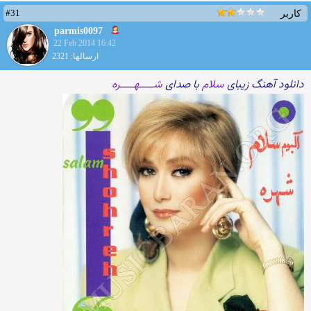
#31
کاربر
parmis0097
22 Feb 2014 16:42
ارسالها: 2321
دانلود آهنگ زیبای
سلام
با صدای
شـــــهـــــره