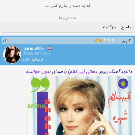
که بـا دنــدان بـازم کنی....!
boy_seven
پاسخ
بازگفت
#34
کاربر
parmis0097
22 Feb 2014 19:35
ارسالها: 2321
دانلود آهنگ زیبای
دهاتی (بی کلام)
با صدای
بدون خواننده