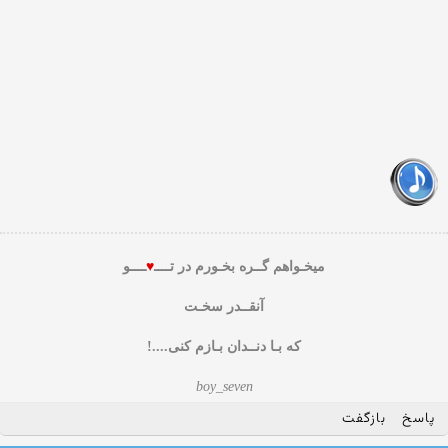
میخـواهم گــره بخـورم در تــــ
♥
ــــو
آنقــدر سخـت
که بـا دنــدان بـازم کنی....!
boy_seven
پاسخ
بازگفت