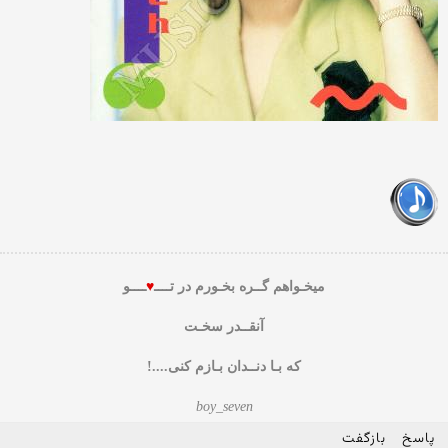
میخـواهم گــره بخـورم در تــــ
♥
ــــو
آنقــدر سخـت
که بـا دنــدان بـازم کنی....!
boy_seven
پاسخ
بازگفت