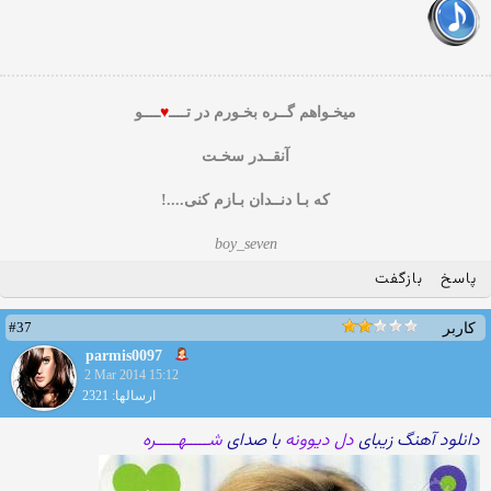
میخـواهم گــره بخـورم در تــــ
♥
ــــو
آنقــدر سخـت
که بـا دنــدان بـازم کنی....!
boy_seven
پاسخ
بازگفت
#37
کاربر
parmis0097
2 Mar 2014 15:12
ارسالها: 2321
دانلود آهنگ زیبای
دل دیوونه
با صدای
شـــــهـــــره