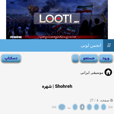
☰
انجمن لوتی
موسیقی ایرانی
Shohreh | شهره
صفحه: 4 / 27
>>
27
...
5
4
3
2
1
<<