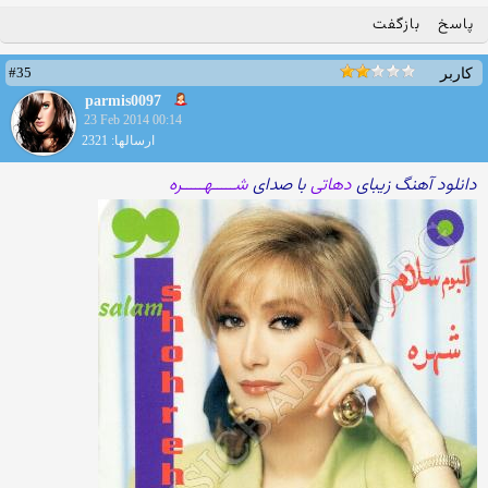
پاسخ
بازگفت
#35
کاربر
parmis0097
23 Feb 2014 00:14
ارسالها: 2321
دانلود آهنگ زیبای
دهاتی
با صدای
شـــــهـــــره