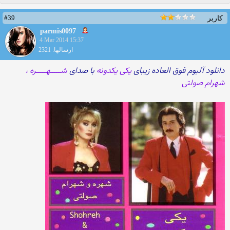
#39
کاربر
parmis0097
4 Mar 2014 15:37
ارسالها: 2321
دانلود آلبوم فوق العاده زیبای
یکی یکدونه
با صدای
شـــــهـــــره ،
شهرام صولتی