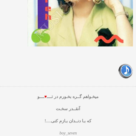
میخـواهم گــره بخـورم در تــــ
♥
ــــو
آنقــدر سخـت
که بـا دنــدان بـازم کنی....!
boy_seven