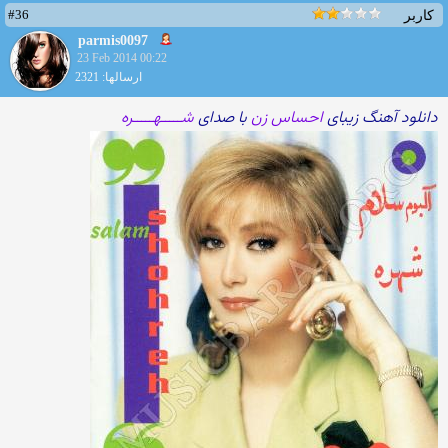
#36
کاربر
parmis0097
23 Feb 2014 00:22
ارسالها: 2321
دانلود آهنگ زیبای
احساس زن
با صدای
شـــــهـــــره