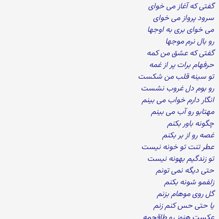
گفتی که آغاز می خوای
سرود پرواز می خوای
می خوای بری به اوجها
رو بال نرم موجها
گفتی که عشق من کمه
حرفهام برات پر از غمه
تو سینه قلب من شکست
رو بوم دل غروب نشست
انگار دارم خواب می بینم
مهتابو رو آب می بینم
چگونه باور بکنم
غصه رو از بر بکنم
عطر تنت تو خونه نیست
تو زندگیم بهونه نیست
حتی دیگه نمی تونم
زلفمو شونه بکنم
گل روی موهام بزنم
یا حتی حس کنم زنم
عکست هنوز رو طاقچمه