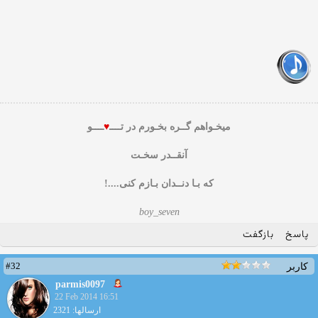
میخـواهم گــره بخـورم در تــــ
♥
ــــو
آنقــدر سخـت
که بـا دنــدان بـازم کنی....!
boy_seven
پاسخ
بازگفت
#32
کاربر
parmis0097
22 Feb 2014 16:51
ارسالها: 2321