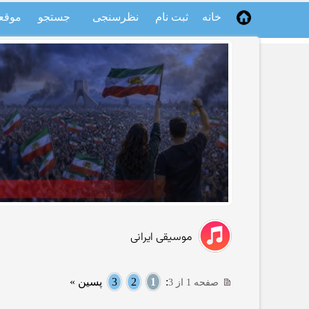
خانه
ثبت نام
نظرسنجی
جستجو
موقع
موسیقی ایرانی
:
1
2
3
پسین »
صفحه 1 از 3