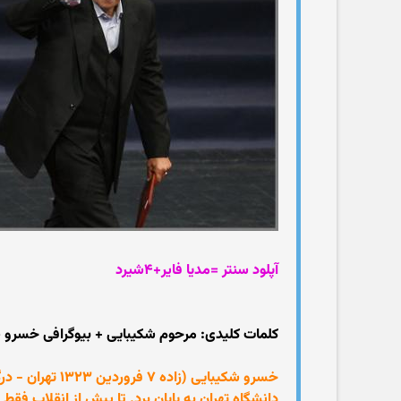
آپلود سنتر =مدیا فایر+۴شیرد
کلمات کلیدی: مرحوم شکیبایی + بیوگرافی خسرو شک