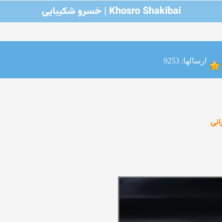
Khosro Shakibai | خسرو شکیبایی
ارسالها: 9253
انی