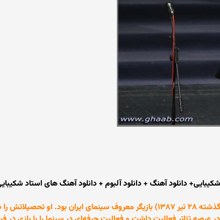
یبایی+ دانلود آهنگ + دانلود آلبوم + دانلود آهنگ های استاد شکیبای
خسرو شکیبایی (زاده ۷ فروردین ۱۳۲۳ تهران - درگذشته ۲۸ تیر ۱۳۸۷) بازیگر معروف سینمای